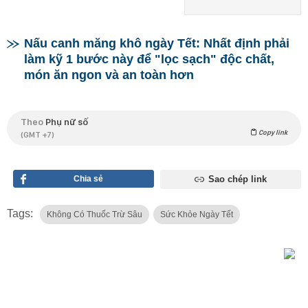
Nấu canh măng khô ngày Tết: Nhất định phải
làm kỹ 1 bước này để "lọc sạch" độc chất,
món ăn ngon và an toàn hơn
Theo
Phụ nữ số
Copy link
(GMT +7)
Chia sẻ
Sao chép link
Tags:
Không Có Thuốc Trừ Sâu
Sức Khỏe Ngày Tết