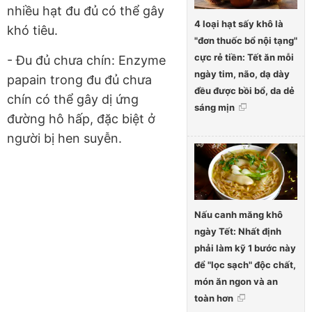
nhiều hạt đu đủ có thể gây
4 loại hạt sấy khô là
khó tiêu.
"đơn thuốc bổ nội tạng"
cực rẻ tiền: Tết ăn mỗi
- Đu đủ chưa chín: Enzyme
ngày tim, não, dạ dày
papain trong đu đủ chưa
đều được bồi bổ, da dẻ
chín có thể gây dị ứng
sáng mịn
đường hô hấp, đặc biệt ở
người bị hen suyễn.
Nấu canh măng khô
ngày Tết: Nhất định
phải làm kỹ 1 bước này
để "lọc sạch" độc chất,
món ăn ngon và an
toàn hơn