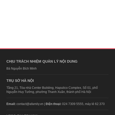
CHỊU TRÁCH NHIỆM QUẢN LÝ NỘI DUNG
Bà Nguyễn Bích Minh
TRỤ SỞ HÀ NỘI
Tầng 21, Tòa nhà Center Building, Hapulico Complex, Số 01, phố
Nguyễn Huy Tưởng, phường Thanh Xuân, thành phố Hà Nội
Email:
contact@afamily.vn |
Điện thoại:
024 7309 5555, máy lẻ 62.370