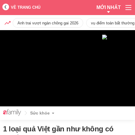
MỚI NHẤT
VỀ TRANG CHỦ
Anh trai vượt ngàn chông gai 2026
vụ điểm toán bất thường
Sức khỏe
1 loại quả Việt gần như không có