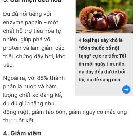
Đu đủ nổi tiếng với
enzyme papain – một
chất hỗ trợ tiêu hóa tự
nhiên, giúp phá vỡ
4 loại hạt sấy khô là
protein và làm giảm các
"đơn thuốc bổ nội
tạng" cực rẻ tiền: Tết
triệu chứng đầy hơi, khó
ăn mỗi ngày tim, não,
tiêu.
dạ dày đều được bồi
Ngoài ra, với 88% thành
bổ, da dẻ sáng mịn
phần là nước và hàm
lượng chất xơ đáng kể,
đu đủ giúp tăng nhu
động ruột, giảm táo bón, giảm nguy cơ mắc ung
thư ruột kết.
4. Giảm viêm