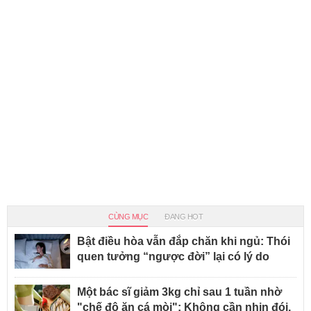
CÙNG MỤC
ĐANG HOT
Bật điều hòa vẫn đắp chăn khi ngủ: Thói
quen tưởng “ngược đời” lại có lý do
Một bác sĩ giảm 3kg chỉ sau 1 tuần nhờ
"chế độ ăn cá mòi": Không cần nhịn đói,