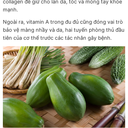
collagen để giữ cho làn da, tóc và móng tay khỏe
mạnh.
Ngoài ra, vitamin A trong đu đủ cũng đóng vai trò
bảo vệ màng nhầy và da, hai tuyến phòng thủ đầu
tiên của cơ thể trước các tác nhân gây bệnh.