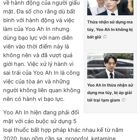
về hành động của người giấu
mặt. Đa số cho rằng dù bất
bình với hành động và việc
Thừa nhận sử dụng ma
làm của Yoo Ah In nhưng
túy, Yoo Ah In không bị
bắt giữ
dùng bạo lực với nam diễn
viên vào thời điểm này là
không nên và đã vượt quá
giới hạn. Việc xử lý hành vi
sai trái của Yoo Ah In là công
việc của tòa án và những
Yoo Ah In thừa nhận sử
người không liên quan không
dụng ma túy, bị áp giải
nên có hành vi bạo lực.
tới trại tạm giam
Yoo Ah In hiện đang phải đối
mặt với cáo buộc sử dụng 5
loại thuốc bất hợp pháp khác nhau kể từ năm
2020, bao gồm cần sa, propofol, ketamine,