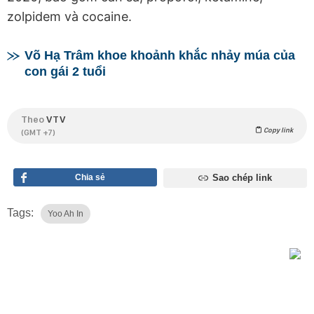
zolpidem và cocaine.
Võ Hạ Trâm khoe khoảnh khắc nhảy múa của
con gái 2 tuổi
Theo
VTV
Copy link
(GMT +7)
Chia sẻ
Sao chép link
Tags:
Yoo Ah In