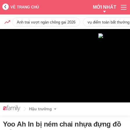
MỚI NHẤT
VỀ TRANG CHỦ
Anh trai vượt ngàn chông gai 2026
vụ điểm toán bất thường
Hậu trường
Yoo Ah In bị ném chai nhựa đựng đồ