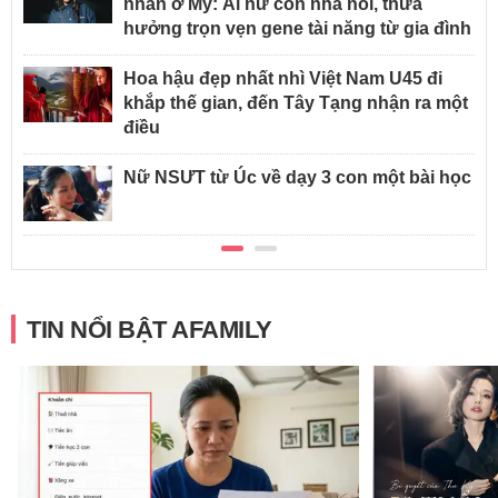
nhân ở Mỹ: Ái nữ con nhà nòi, thừa
hưởng trọn vẹn gene tài năng từ gia đình
Hoa hậu đẹp nhất nhì Việt Nam U45 đi
khắp thế gian, đến Tây Tạng nhận ra một
điều
Nữ NSƯT từ Úc về dạy 3 con một bài học
TIN NỔI BẬT AFAMILY