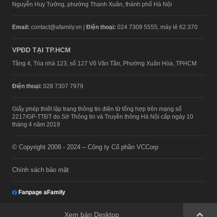
Nguyễn Huy Tưởng, phường Thanh Xuân, thành phố Hà Nội
Email:
contact@afamily.vn |
Điện thoại:
024 7309 5555, máy lẻ 62.370
VPĐD TẠI TP.HCM
Tầng 4, Tòa nhà 123, số 127 Võ Văn Tần, Phường Xuân Hòa, TPHCM
Điện thoại:
028 7307 7979
Giấy phép thiết lập trang thông tin điện tử tổng hợp trên mạng số
2217/GP-TTĐT do Sở Thông tin và Truyền thông Hà Nội cấp ngày 10
tháng 4 năm 2019
© Copyright 2008 - 2024 – Công ty Cổ phần VCCorp
Chính sách bảo mật
Fanpage aFamily
Xem bản Desktop