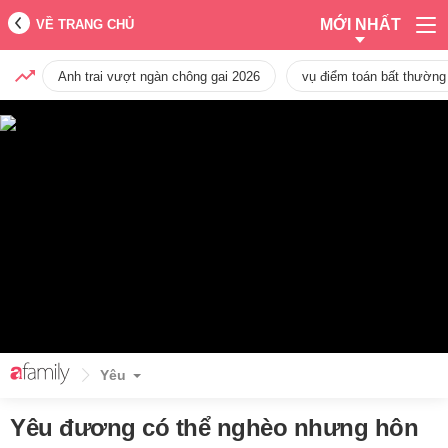
MỚI NHẤT
VỀ TRANG CHỦ
Anh trai vượt ngàn chông gai 2026
vụ điểm toán bất thường
Yêu
Yêu đương có thể nghèo nhưng hôn