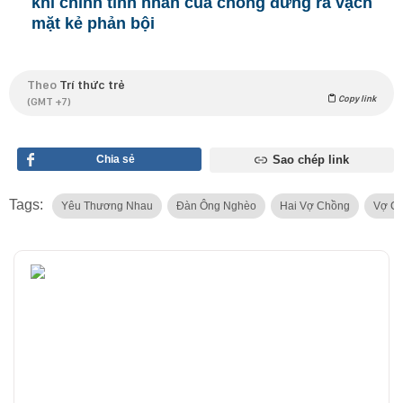
khi chính tình nhân của chồng đứng ra vạch
mặt kẻ phản bội
Theo
Trí thức trẻ
Copy link
(GMT +7)
Chia sẻ
Sao chép link
Tags:
Yêu Thương Nhau
Đàn Ông Nghèo
Hai Vợ Chồng
Vợ C