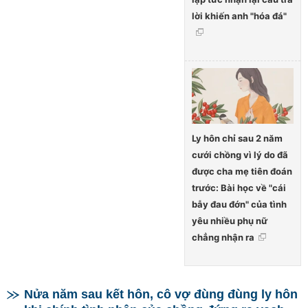
lời khiến anh "hóa đá"
Ly hôn chỉ sau 2 năm
cưới chồng vì lý do đã
được cha mẹ tiên đoán
trước: Bài học về "cái
bẫy đau đớn" của tình
yêu nhiều phụ nữ
chẳng nhận ra
Nửa năm sau kết hôn, cô vợ đùng đùng ly hôn