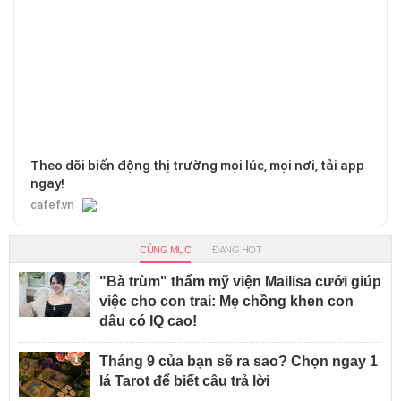
Theo dõi biến động thị trường mọi lúc, mọi nơi, tải app
ngay!
cafef.vn
CÙNG MỤC
ĐANG HOT
"Bà trùm" thẩm mỹ viện Mailisa cưới giúp
việc cho con trai: Mẹ chồng khen con
dâu có IQ cao!
Tháng 9 của bạn sẽ ra sao? Chọn ngay 1
lá Tarot để biết câu trả lời