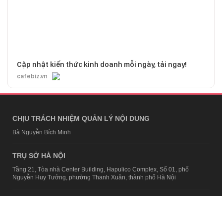
Cập nhật kiến thức kinh doanh mỗi ngày, tải ngay!
cafebiz.vn
CHỊU TRÁCH NHIỆM QUẢN LÝ NỘI DUNG
Bà Nguyễn Bích Minh
TRỤ SỞ HÀ NỘI
Tầng 21, Tòa nhà Center Building, Hapulico Complex, Số 01, phố
Nguyễn Huy Tưởng, phường Thanh Xuân, thành phố Hà Nội
Email:
contact@afamily.vn |
Điện thoại:
024 7309 5555, máy lẻ 62.370