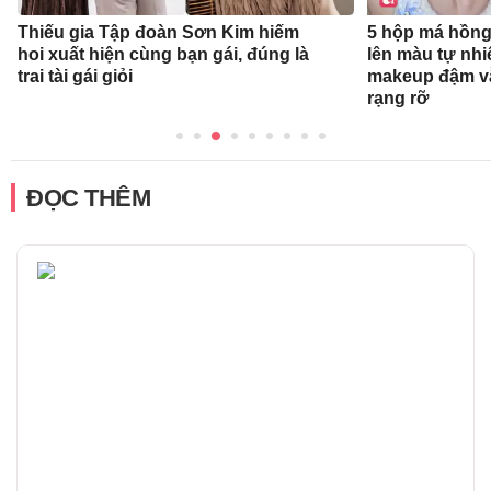
Thiếu gia Tập đoàn Sơn Kim hiếm
5 hộp má hồng
hoi xuất hiện cùng bạn gái, đúng là
lên màu tự nhi
trai tài gái giỏi
makeup đậm v
rạng rỡ
ĐỌC THÊM