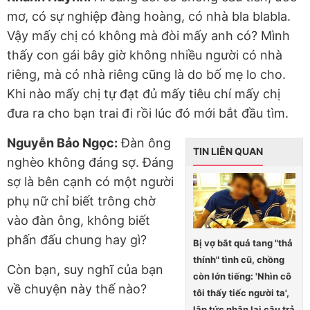
mơ, có sự nghiệp đàng hoàng, có nhà bla blabla.
Vậy mấy chị có không mà đòi mấy anh có? Mình
thấy con gái bây giờ không nhiều người có nhà
riêng, mà có nhà riêng cũng là do bố mẹ lo cho.
Khi nào mấy chị tự đạt đủ mấy tiêu chí mấy chị
đưa ra cho bạn trai đi rồi lúc đó mới bắt đầu tìm.
Nguyễn Bảo Ngọc:
Đàn ông
TIN LIÊN QUAN
nghèo không đáng sợ. Đáng
sợ là bên cạnh có một người
phụ nữ chỉ biết trông chờ
vào đàn ông, không biết
phấn đấu chung hay gì?
Bị vợ bắt quả tang "thả
thính" tình cũ, chồng
Còn bạn, suy nghĩ của bạn
còn lớn tiếng: 'Nhìn cô
về chuyện này thế nào?
tôi thấy tiếc người ta',
lập tức nhận lại câu trả