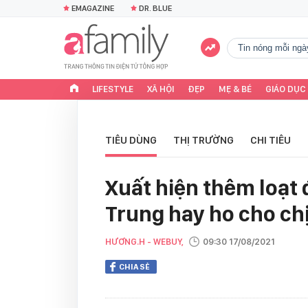
EMAGAZINE
DR. BLUE
tin nóng mỗi ngà
LIFESTYLE
XÃ HỘI
ĐẸP
MẸ & BÉ
GIÁO DỤC
TIÊU DÙNG
THỊ TRƯỜNG
CHI TIÊU
Xuất hiện thêm loạt đ
Trung hay ho cho chị
HƯƠNG.H - WEBUY,
09:30 17/08/2021
CHIA SẺ