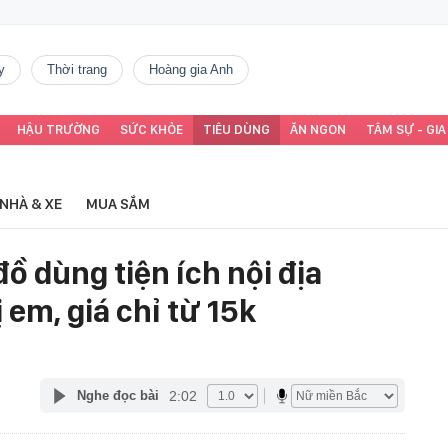
y
thời trang
Hoàng gia Anh
HẬU TRƯỜNG
SỨC KHỎE
TIÊU DÙNG
ĂN NGON
TÂM SỰ - GIA
NHÀ & XE
MUA SẮM
ồ dùng tiện ích nội địa
 em, giá chỉ từ 15k
2:02
Nghe đọc bài