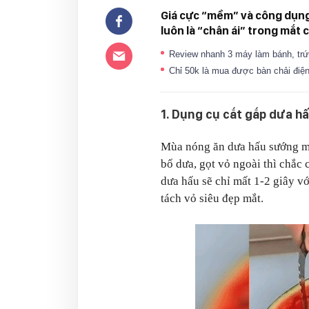
Giá cực “mềm” và công dụng 
luôn là “chân ái” trong mắt 
Review nhanh 3 máy làm bánh, trứn
Chỉ 50k là mua được bàn chải điện 
1. Dụng cụ cắt gắp dưa h
Mùa nóng ăn dưa hấu sướng mi
bổ dưa, gọt vỏ ngoài thì chắc
dưa hấu sẽ chỉ mất 1-2 giây v
tách vỏ siêu đẹp mắt.