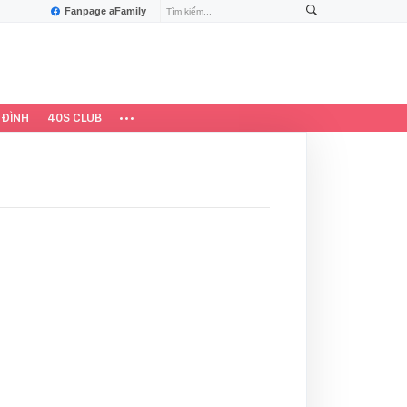
Fanpage aFamily
 ĐÌNH
40S CLUB