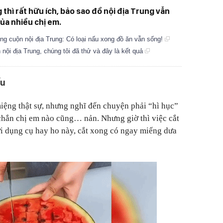
thì rất hữu ích, bảo sao đồ nội địa Trung vẫn
của nhiều chị em.
g cuộn nội địa Trung: Có loại nấu xong đồ ăn vẫn sống!
nội địa Trung, chúng tôi đã thử và đây là kết quả
ấu
ệng thật sự, nhưng nghĩ đến chuyện phải “hì hục”
 chắn chị em nào cũng… nản. Nhưng giờ thì việc cắt
ới dụng cụ hay ho này, cắt xong có ngay miếng dưa