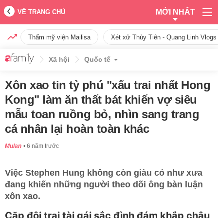
MỚI NHẤT
VỀ TRANG CHỦ
Thẩm mỹ viện Mailisa
Xét xử Thùy Tiên - Quang Linh Vlogs
Xã hội
Quốc tế
Xôn xao tin tỷ phú "xấu trai nhất Hong
Kong" làm ăn thất bát khiến vợ siêu
mẫu toan ruồng bỏ, nhìn sang trang
cá nhân lại hoàn toàn khác
Mulan
6 năm trước
Việc Stephen Hung không còn giàu có như xưa
đang khiến những người theo dõi ông bàn luận
xôn xao.
Cặp đôi trai tài gái sắc đình đám khắp châu