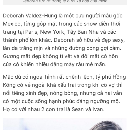
Deborah rực rỡ trong lễ cưới xa hoa của mình.
Deborah Valdez-Hung là một cựu người mẫu gốc
Mexico, từng góp mặt trong các show diễn thời
trang tại Paris, New York, Tây Ban Nha và các
thành phố lớn khác. Deborah sở hữu vẻ đẹp sexy,
làn da trắng mịn và những đường cong gợi cảm.
Gương mặt đẹp không tì vết và đôi mắt có hồn
của cô khiến nhiều đấng mày râu mê mẩn.
Mặc dù có ngoại hình rất chênh lệch, tỷ phú Hồng
Kông có vẻ ngoài khá xấu trai trong khi cô vợ thì
nổi tiếng xinh đẹp, nóng bỏng, nhưng cả hai vẫn
có một cuộc sống hạnh phúc đáng ngưỡng mộ.
Họ có với nhau 2 con trai là Sean và Ivan.