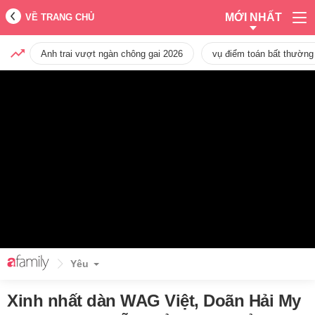
MỚI NHẤT
VỀ TRANG CHỦ
Anh trai vượt ngàn chông gai 2026
vụ điểm toán bất thường
Yêu
Xinh nhất dàn WAG Việt, Doãn Hải My