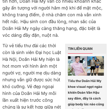
tin hơn, Doãn Hải My vẫn có nhiều khoảnh khắc
gây ấn tượng với người hâm mộ khi để mặt mộc,
không trang điểm, ở nhà chăm con mà vẫn xinh
hết nấc. Hậu sinh con đầu lòng, nhan sắc của
Doãn Hải My ngày càng thăng hạng, đặc biệt là
vóc dáng đầy đặn, nuột nà.
Từ vẻ tiểu thư đài các thời
TIN LIÊN QUAN
còn là sinh viên Đại học Luật
Hà Nội, Doãn Hải My hiện là
hot mom với hình ảnh một
người vợ, người mẹ dịu dàng
nhưng vẫn giữ được sức hút
Tiểu thư Doãn Hải My
khó cưỡng. Vẻ đẹp ngoại
khoe visual ngọt ngào
khiến Đoàn Văn Hậu
hình của Doãn Hải My mỗi
say đắm, đây là cách
lần xuất hiện trước công
giúp body lúc nào cũng
chúng là sự kết hợp giữa nét