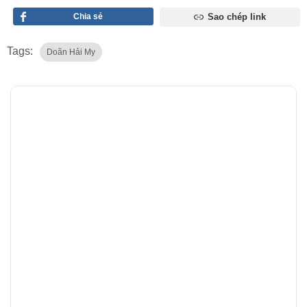
Chia sẻ
Sao chép link
Tags:
Doãn Hải My