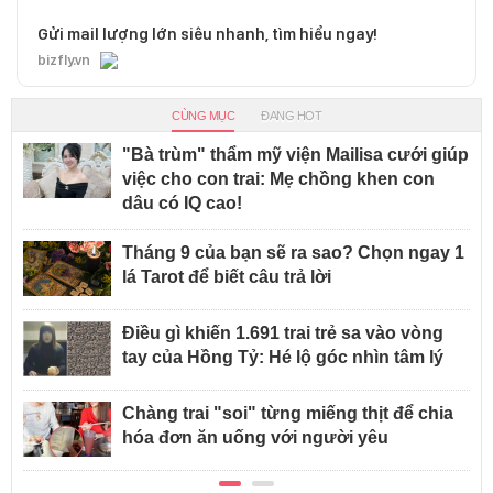
Gửi mail lượng lớn siêu nhanh, tìm hiểu ngay!
bizfly.vn
CÙNG MỤC
ĐANG HOT
"Bà trùm" thẩm mỹ viện Mailisa cưới giúp
việc cho con trai: Mẹ chồng khen con
dâu có IQ cao!
Tháng 9 của bạn sẽ ra sao? Chọn ngay 1
lá Tarot để biết câu trả lời
Điều gì khiến 1.691 trai trẻ sa vào vòng
tay của Hồng Tỷ: Hé lộ góc nhìn tâm lý
Chàng trai "soi" từng miếng thịt để chia
hóa đơn ăn uống với người yêu