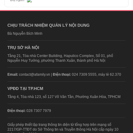
CHỊU TRÁCH NHIỆM QUẢN LÝ NỘI DUNG
Bà Nguyễn Bích Minh
TRỤ SỞ HÀ NỘI
Tầng 21, Tòa nhà Center Building, Hapulico Complex, Số 01, phố
Nguyễn Huy Tưởng, phường Thanh Xuân, thành phố Hà Nội
Email:
contact@afamily.vn |
Điện thoại:
024 7309 5555, máy lẻ 62.370
VPĐD TẠI TP.HCM
Tầng 4, Tòa nhà 123, số 127 Võ Văn Tần, Phường Xuân Hòa, TPHCM
Điện thoại:
028 7307 7979
Giấy phép thiết lập trang thông tin điện tử tổng hợp trên mạng số
2217/GP-TTĐT do Sở Thông tin và Truyền thông Hà Nội cấp ngày 10