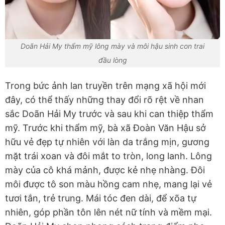
Doãn Hải My thẩm mỹ lông mày và môi hậu sinh con trai
đầu lòng
Trong bức ảnh lan truyền trên mạng xã hội mới
đây, có thể thấy những thay đổi rõ rệt về nhan
sắc Doãn Hải My trước và sau khi can thiệp thẩm
mỹ. Trước khi thẩm mỹ, bà xã Đoàn Văn Hậu sở
hữu vẻ đẹp tự nhiên với làn da trắng mịn, gương
mặt trái xoan và đôi mắt to tròn, long lanh. Lông
mày của cô khá mảnh, được kẻ nhẹ nhàng. Đôi
môi được tô son màu hồng cam nhẹ, mang lại vẻ
tươi tắn, trẻ trung. Mái tóc đen dài, để xõa tự
nhiên, góp phần tôn lên nét nữ tính và mềm mại.