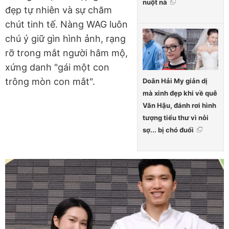
nuột nà
đẹp tự nhiên và sự chăm
chút tinh tế. Nàng WAG luôn
chú ý giữ gìn hình ảnh, rạng
rỡ trong mắt người hâm mộ,
xứng danh "gái một con
trông mòn con mắt".
Doãn Hải My giản dị
mà xinh đẹp khi về quê
Văn Hậu, đánh rơi hình
tượng tiểu thư vì nỗi
sợ... bị chó đuổi