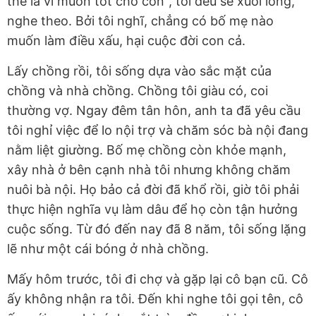
thế là vì muốn tốt cho con", tôi đều sẽ xuôi lòng,
nghe theo. Bởi tôi nghĩ, chẳng có bố mẹ nào
muốn làm điều xấu, hại cuộc đời con cả.
Lấy chồng rồi, tôi sống dựa vào sắc mặt của
chồng và nhà chồng. Chồng tôi giàu có, coi
thường vợ. Ngay đêm tân hôn, anh ta đã yêu cầu
tôi nghỉ việc để lo nội trợ và chăm sóc bà nội đang
nằm liệt giường. Bố mẹ chồng còn khỏe mạnh,
xây nhà ở bên cạnh nhà tôi nhưng không chăm
nuôi bà nội. Họ bảo cả đời đã khổ rồi, giờ tôi phải
thực hiện nghĩa vụ làm dâu để họ còn tận hưởng
cuộc sống. Từ đó đến nay đã 8 năm, tôi sống lặng
lẽ như một cái bóng ở nhà chồng.
Mấy hôm trước, tôi đi chợ và gặp lại cô bạn cũ. Cô
ấy không nhận ra tôi. Đến khi nghe tôi gọi tên, cô