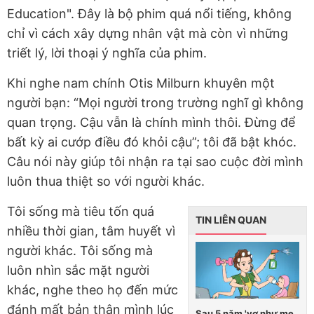
Education". Đây là bộ phim quá nổi tiếng, không
chỉ vì cách xây dựng nhân vật mà còn vì những
triết lý, lời thoại ý nghĩa của phim.
Khi nghe nam chính Otis Milburn khuyên một
người bạn: “Mọi người trong trường nghĩ gì không
quan trọng. Cậu vẫn là chính mình thôi. Đừng để
bất kỳ ai cướp điều đó khỏi cậu”; tôi đã bật khóc.
Câu nói này giúp tôi nhận ra tại sao cuộc đời mình
luôn thua thiệt so với người khác.
Tôi sống mà tiêu tốn quá
TIN LIÊN QUAN
nhiều thời gian, tâm huyết vì
người khác. Tôi sống mà
luôn nhìn sắc mặt người
khác, nghe theo họ đến mức
đánh mất bản thân mình lúc
Sau 5 năm 'vợ như mẹ