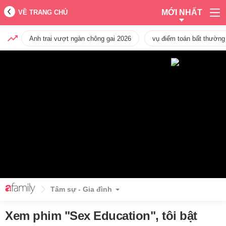
MỚI NHẤT
VỀ TRANG CHỦ
Anh trai vượt ngàn chông gai 2026
vụ điểm toán bất thường
Tâm sự - Gia đình
Xem phim "Sex Education", tôi bật