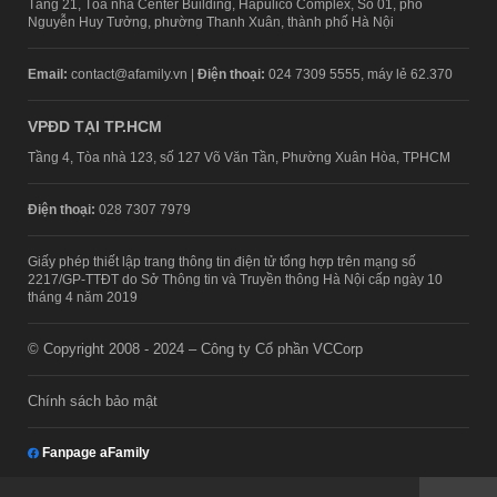
Tầng 21, Tòa nhà Center Building, Hapulico Complex, Số 01, phố
Nguyễn Huy Tưởng, phường Thanh Xuân, thành phố Hà Nội
Email:
contact@afamily.vn |
Điện thoại:
024 7309 5555, máy lẻ 62.370
VPĐD TẠI TP.HCM
Tầng 4, Tòa nhà 123, số 127 Võ Văn Tần, Phường Xuân Hòa, TPHCM
Điện thoại:
028 7307 7979
Giấy phép thiết lập trang thông tin điện tử tổng hợp trên mạng số
2217/GP-TTĐT do Sở Thông tin và Truyền thông Hà Nội cấp ngày 10
tháng 4 năm 2019
© Copyright 2008 - 2024 – Công ty Cổ phần VCCorp
Chính sách bảo mật
Fanpage aFamily