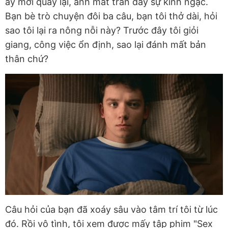
ấy mới quay lại, ánh mắt tràn đầy sự kinh ngạc.
Bạn bè trò chuyện đôi ba câu, bạn tôi thở dài, hỏi
sao tôi lại ra nông nỗi này? Trước đây tôi giỏi
giang, công việc ổn định, sao lại đánh mất bản
thân chứ?
Câu hỏi của bạn đã xoáy sâu vào tâm trí tôi từ lúc
đó. Rồi vô tình, tôi xem được mấy tập phim "Sex