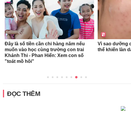
Đây là số tiền cần chi hàng năm nếu
Vì sao dưỡng d
muốn vào học cùng trường con trai
thể khiến làn 
Khánh Thi - Phan Hiển: Xem con số
"toát mồ hôi"
ĐỌC THÊM