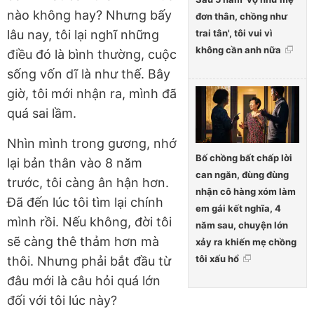
nào không hay? Nhưng bấy
đơn thân, chồng như
trai tân', tôi vui vì
lâu nay, tôi lại nghĩ những
không cần anh nữa
điều đó là bình thường, cuộc
sống vốn dĩ là như thế. Bây
giờ, tôi mới nhận ra, mình đã
quá sai lầm.
Nhìn mình trong gương, nhớ
Bố chồng bất chấp lời
lại bản thân vào 8 năm
can ngăn, đùng đùng
trước, tôi càng ân hận hơn.
nhận cô hàng xóm làm
Đã đến lúc tôi tìm lại chính
em gái kết nghĩa, 4
mình rồi. Nếu không, đời tôi
năm sau, chuyện lớn
sẽ càng thê thảm hơn mà
xảy ra khiến mẹ chồng
tôi xấu hổ
thôi. Nhưng phải bắt đầu từ
đâu mới là câu hỏi quá lớn
đối với tôi lúc này?