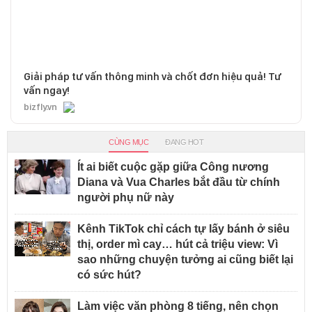
Giải pháp tư vấn thông minh và chốt đơn hiệu quả! Tư
vấn ngay!
bizfly.vn
CÙNG MỤC
ĐANG HOT
Ít ai biết cuộc gặp giữa Công nương
Diana và Vua Charles bắt đầu từ chính
người phụ nữ này
Kênh TikTok chỉ cách tự lấy bánh ở siêu
thị, order mì cay… hút cả triệu view: Vì
sao những chuyện tưởng ai cũng biết lại
có sức hút?
Làm việc văn phòng 8 tiếng, nên chọn