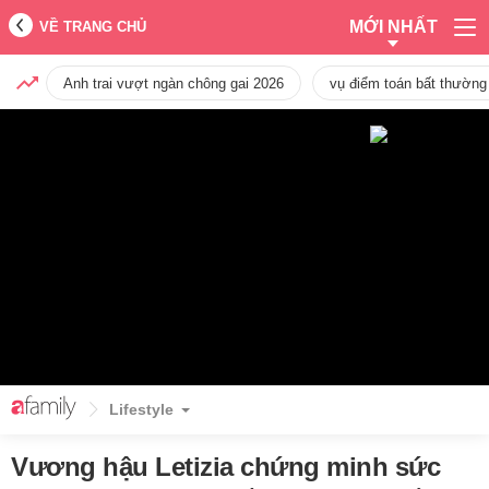
MỚI NHẤT
VỀ TRANG CHỦ
Anh trai vượt ngàn chông gai 2026
vụ điểm toán bất thường
Lifestyle
Vương hậu Letizia chứng minh sức