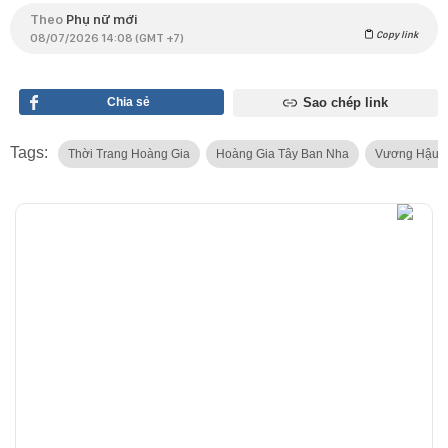
Theo
Phụ nữ mới
Copy link
08/07/2026 14:08 (GMT +7)
Chia sẻ
Sao chép link
Tags:
Thời Trang Hoàng Gia
Hoàng Gia Tây Ban Nha
Vương Hậu Le