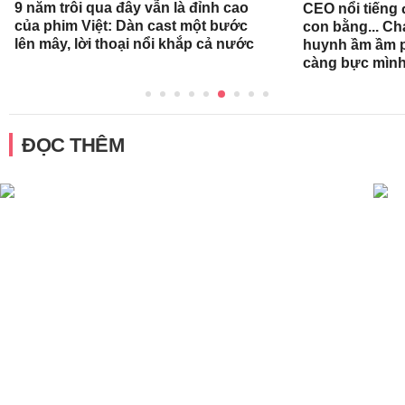
9 năm trôi qua đây vẫn là đỉnh cao
CEO nổi tiếng đ
của phim Việt: Dàn cast một bước
con bằng... Ch
lên mây, lời thoại nổi khắp cả nước
huynh ầm ầm p
càng bực mình
ĐỌC THÊM