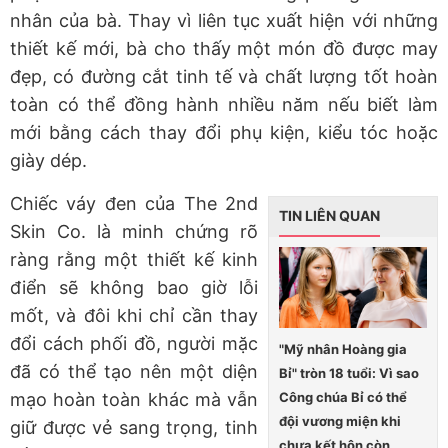
nhân của bà. Thay vì liên tục xuất hiện với những
thiết kế mới, bà cho thấy một món đồ được may
đẹp, có đường cắt tinh tế và chất lượng tốt hoàn
toàn có thể đồng hành nhiều năm nếu biết làm
mới bằng cách thay đổi phụ kiện, kiểu tóc hoặc
giày dép.
Chiếc váy đen của
The 2nd
TIN LIÊN QUAN
Skin Co.
là minh chứng rõ
ràng rằng
một thiết kế kinh
điển sẽ không bao giờ lỗi
mốt
, và đôi khi chỉ cần thay
đổi cách phối đồ, người mặc
"Mỹ nhân Hoàng gia
đã có thể tạo nên một diện
Bỉ" tròn 18 tuổi: Vì sao
Công chúa Bỉ có thể
mạo hoàn toàn khác mà vẫn
đội vương miện khi
giữ được vẻ sang trọng, tinh
chưa kết hôn còn