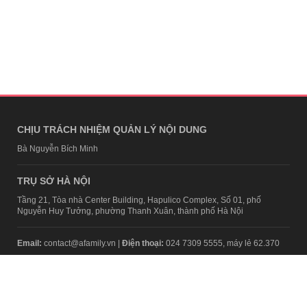
CHỊU TRÁCH NHIỆM QUẢN LÝ NỘI DUNG
Bà Nguyễn Bích Minh
TRỤ SỞ HÀ NỘI
Tầng 21, Tòa nhà Center Building, Hapulico Complex, Số 01, phố
Nguyễn Huy Tưởng, phường Thanh Xuân, thành phố Hà Nội
Email:
contact@afamily.vn |
Điện thoại:
024 7309 5555, máy lẻ 62.370
VPĐD TẠI TP.HCM
Tầng 4, Tòa nhà 123, số 127 Võ Văn Tần, Phường Xuân Hòa, TPHCM