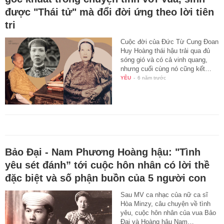
được "Thái tử" mà đổi đời ứng theo lời tiên
tri
Cuộc đời của Đức Từ Cung Đoan
Huy Hoàng thái hậu trải qua đủ
sóng gió và có cả vinh quang,
nhưng cuối cùng nó cũng kết…
YÊU
-
6 năm trước
Bảo Đại - Nam Phương Hoàng hậu: "Tình
yêu sét đánh” tới cuộc hôn nhân có lời thề
đặc biệt và số phận buồn của 5 người con
Sau MV ca nhạc của nữ ca sĩ
Hòa Minzy, câu chuyện về tình
yêu, cuộc hôn nhân của vua Bảo
Đại và Hoàng hậu Nam…