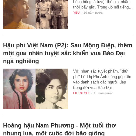
bóng hồng là tuyệt thế giai nhân
thời bấy giờ. Trong đó nổi tiếng…
YÊU
-
10 năm trước
Hậu phi Việt Nam (P2): Sau Mộng Điệp, thêm
một giai nhân tuyệt sắc khiến vua Bảo Đại
ngả nghiêng
Với nhan sắc tuyệt phẩm, "thứ
phi" Lê Thị Phi Ánh cũng góp tên
vào danh sách các người đẹp
trong đời vua Bảo Đại.
LIFESTYLE
-
10 năm trước
Hoàng hậu Nam Phương - Một tuổi thơ
nhung lụa, một cuộc đời bão giông