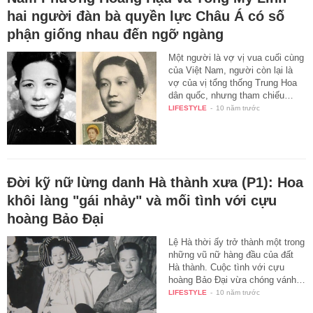
hai người đàn bà quyền lực Châu Á có số
phận giống nhau đến ngỡ ngàng
Một người là vợ vị vua cuối cùng
của Việt Nam, người còn lại là
vợ của vị tổng thống Trung Hoa
dân quốc, nhưng tham chiếu…
LIFESTYLE
-
10 năm trước
Đời kỹ nữ lừng danh Hà thành xưa (P1): Hoa
khôi làng "gái nhảy" và mối tình với cựu
hoàng Bảo Đại
Lệ Hà thời ấy trở thành một trong
những vũ nữ hàng đầu của đất
Hà thành. Cuộc tình với cựu
hoàng Bảo Đại vừa chóng vánh…
LIFESTYLE
-
10 năm trước