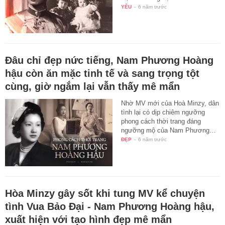
YÊU
-
6 năm trước
Đâu chỉ đẹp nức tiếng, Nam Phương Hoàng
hậu còn ăn mặc tinh tế và sang trọng tột
cùng, giờ ngắm lại vẫn thấy mê mẩn
Nhờ MV mới của Hoà Minzy, dân
tình lại có dịp chiêm ngưỡng
phong cách thời trang đáng
ngưỡng mộ của Nam Phương…
ĐẸP
-
6 năm trước
Hòa Minzy gây sốt khi tung MV kể chuyện
tình Vua Bảo Đại - Nam Phương Hoàng hậu,
xuất hiện với tạo hình đẹp mê mẩn