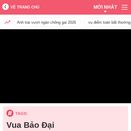
MỚI NHẤT
VỀ TRANG CHỦ
Anh trai vượt ngàn chông gai 2026
vụ điểm toán bất thường
TAGS:
Vua Bảo Đại