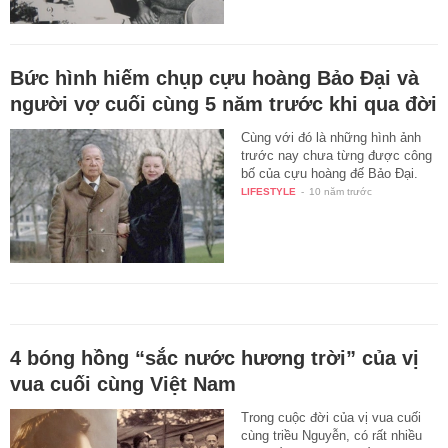
Bức hình hiếm chụp cựu hoàng Bảo Đại và
người vợ cuối cùng 5 năm trước khi qua đời
Cùng với đó là những hình ảnh
trước nay chưa từng được công
bố của cựu hoàng đế Bảo Đại.
LIFESTYLE
-
10 năm trước
4 bóng hồng “sắc nước hương trời” của vị
vua cuối cùng Việt Nam
Trong cuộc đời của vị vua cuối
cùng triều Nguyễn, có rất nhiều