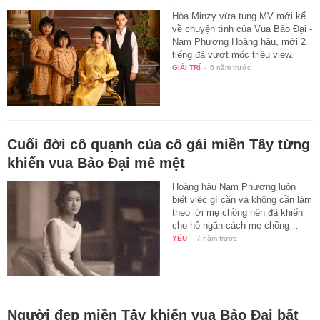
Hòa Minzy vừa tung MV mới kể
về chuyện tình của Vua Bảo Đại -
Nam Phương Hoàng hậu, mới 2
tiếng đã vượt mốc triệu view.
GIẢI TRÍ
-
6 năm trước
Cuối đời cô quạnh của cô gái miền Tây từng
khiến vua Bảo Đại mê mệt
Hoàng hậu Nam Phương luôn
biết việc gì cần và không cần làm
theo lời mẹ chồng nên đã khiến
cho hố ngăn cách mẹ chồng…
YÊU
-
7 năm trước
Người đẹp miền Tây khiến vua Bảo Đại bất