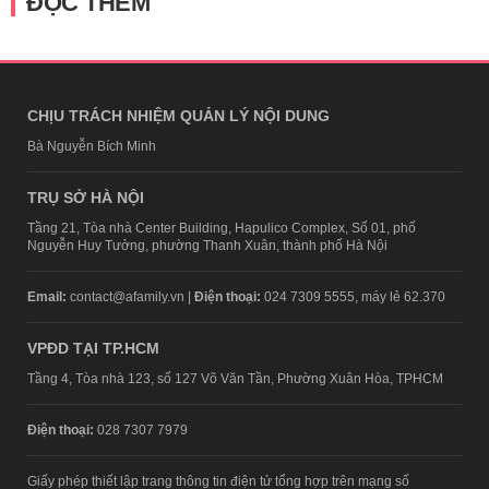
ĐỌC THÊM
CHỊU TRÁCH NHIỆM QUẢN LÝ NỘI DUNG
Bà Nguyễn Bích Minh
TRỤ SỞ HÀ NỘI
Tầng 21, Tòa nhà Center Building, Hapulico Complex, Số 01, phố
Nguyễn Huy Tưởng, phường Thanh Xuân, thành phố Hà Nội
Email:
contact@afamily.vn |
Điện thoại:
024 7309 5555, máy lẻ 62.370
VPĐD TẠI TP.HCM
Tầng 4, Tòa nhà 123, số 127 Võ Văn Tần, Phường Xuân Hòa, TPHCM
Điện thoại:
028 7307 7979
Giấy phép thiết lập trang thông tin điện tử tổng hợp trên mạng số