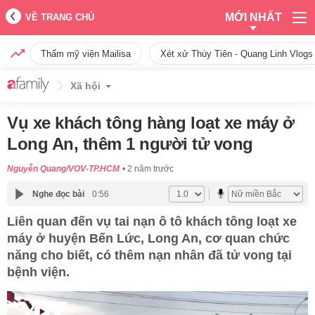
MỚI NHẤT
VỀ TRANG CHỦ
Thẩm mỹ viện Mailisa
Xét xử Thùy Tiên - Quang Linh Vlogs
Xã hội
Vụ xe khách tông hàng loạt xe máy ở
Long An, thêm 1 người tử vong
Nguyễn Quang/VOV-TP.HCM
2 năm trước
Nghe đọc bài
0:56
Liên quan đến vụ tai nạn ô tô khách tông loạt xe
máy ở huyện Bến Lức, Long An, cơ quan chức
năng cho biết, có thêm nạn nhân đã tử vong tại
bệnh viện.