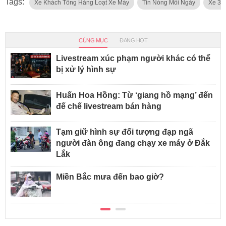
Tags:
Xe Khách Tông Hàng Loạt Xe Máy
Tin Nóng Mỗi Ngày
Xe 35
CÙNG MỤC
ĐANG HOT
Livestream xúc phạm người khác có thể
bị xử lý hình sự
Huấn Hoa Hồng: Từ ‘giang hồ mạng’ đến
đế chế livestream bán hàng
Tạm giữ hình sự đối tượng đạp ngã
người đàn ông đang chạy xe máy ở Đắk
Lắk
Miền Bắc mưa đến bao giờ?