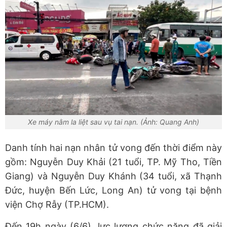
Xe máy nằm la liệt sau vụ tai nạn. (Ảnh: Quang Anh)
Danh tính hai nạn nhân tử vong đến thời điểm này
gồm: Nguyễn Duy Khải (21 tuổi, TP. Mỹ Tho, Tiền
Giang) và Nguyễn Duy Khánh (34 tuổi, xã Thạnh
Đức, huyện Bến Lức, Long An) tử vong tại bệnh
viện Chợ Rẫy (TP.HCM).
Đến 19h ngày (6/6), lực lượng chức năng đã giải