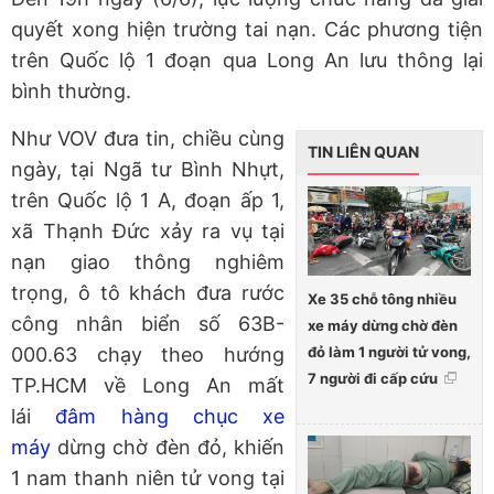
quyết xong hiện trường tai nạn. Các phương tiện
trên Quốc lộ 1 đoạn qua Long An lưu thông lại
bình thường.
Như VOV đưa tin, chiều cùng
TIN LIÊN QUAN
ngày, tại Ngã tư Bình Nhựt,
trên Quốc lộ 1 A, đoạn ấp 1,
xã Thạnh Đức xảy ra vụ tại
nạn giao thông nghiêm
trọng, ô tô khách đưa rước
Xe 35 chỗ tông nhiều
công nhân biển số 63B-
xe máy dừng chờ đèn
đỏ làm 1 người tử vong,
000.63 chạy theo hướng
7 người đi cấp cứu
TP.HCM về Long An mất
lái
đâm hàng chục xe
máy
dừng chờ đèn đỏ, khiến
1 nam thanh niên tử vong tại