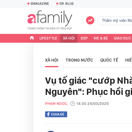
EMAGAZINE
DR. BLUE
Thẩm mỹ viện Ma
LIFESTYLE
XÃ HỘI
ĐẸP
MẸ & BÉ
GIÁO DỤC
XÃ HỘI
TRONG NƯỚC
QUỐC TẾ
HI
Vụ tố giác "cướp Nh
Nguyên": Phục hồi gi
PHẠM NGỌC,
14:30 24/03/2020
CHIA SẺ