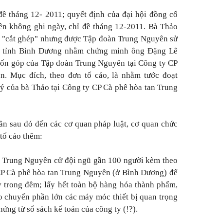
ề tháng 12- 2011; quyết định của đại hội đồng cổ
n không ghi ngày, chỉ đề tháng 12-2011. Bà Thảo
bị "cắt ghép" nhưng được Tập đoàn Trung Nguyên sử
 tỉnh Bình Dương nhằm chứng minh ông Đặng Lê
vốn góp của Tập đoàn Trung Nguyên tại Công ty CP
. Mục đích, theo đơn tố cáo, là nhằm tước đoạt
ý của bà Thảo tại Công ty CP Cà phê hòa tan Trung
lần sau đó đến các cơ quan pháp luật, cơ quan chức
tố cáo thêm:
n Trung Nguyên cử đội ngũ gần 100 người kèm theo
CP Cà phê hòa tan Trung Nguyên (ở Bình Dương) để
 trong đêm; lấy hết toàn bộ hàng hóa thành phẩm,
ho chuyển phần lớn các máy móc thiết bị quan trọng
hứng từ sổ sách kế toán của công ty (!?).