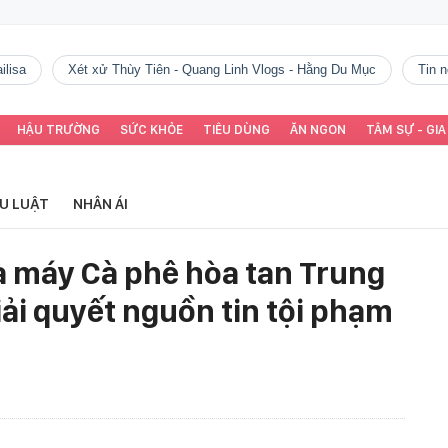
ilisa
Xét xử Thùy Tiên - Quang Linh Vlogs - Hằng Du Mục
tin
HẬU TRƯỜNG
SỨC KHỎE
TIÊU DÙNG
ĂN NGON
TÂM SỰ - GIA
ỂU LUẬT
NHÂN ÁI
à máy Cà phê hòa tan Trung
ải quyết nguồn tin tội phạm