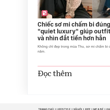
Chiếc sơ mi chấm bi đún
"quiet luxury" giúp outfi
và nhìn đắt tiền hơn hẳn
Không chỉ đẹp trong mùa Thu, sơ mi chấm bi 
năm.
Đọc thêm
TRANG CHỦ
LIFESTYLE
XÃ HỘI
ĐẸP
MẸ & BÉ
GI