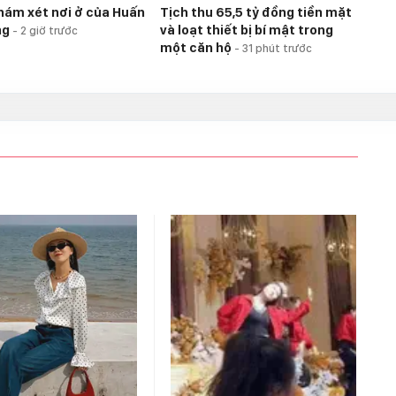
hám xét nơi ở của Huấn
Tịch thu 65,5 tỷ đồng tiền mặt
ng
và loạt thiết bị bí mật trong
-
2 giờ trước
một căn hộ
-
31 phút trước