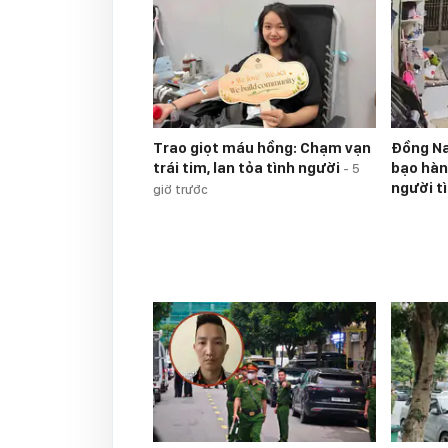
Trao giọt máu hồng: Chạm vạn
Đồng Na
trái tim, lan tỏa tình người
bạo hàn
-
5
người t
giờ trước