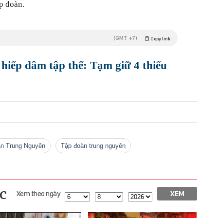
p đoàn.
(GMT +7)
Copy link
ị hiếp dâm tập thể: Tạm giữ 4 thiếu
an Trung Nguyên
tập đoàn trung nguyên
c
Xem theo ngày
XEM