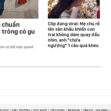
g chuẩn
Clip đang viral: Mẹ chú rể
lên sân khấu khiến con
t trông có gu
trai không dám quay đầu
nhìn, anh "chữa
ngượng" 1 câu quá khéo
còn có thể mặc quanh
ÁO DỤC
HẬU TRƯỜNG
SỨC KHỎE
TIÊU DÙNG
ĂN NGON
TÂM SỰ - GIA ĐÌNH