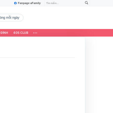
Fanpage aFamily
 nóng mỗi ngày
 ĐÌNH
40S CLUB