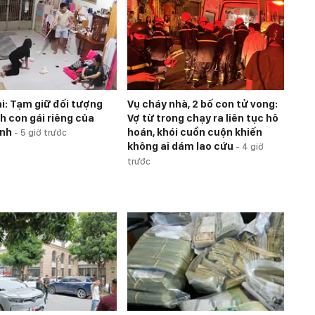
i: Tạm giữ đối tượng
Vụ cháy nhà, 2 bố con tử vong:
h con gái riêng của
Vợ từ trong chạy ra liên tục hô
ình
hoán, khói cuồn cuộn khiến
-
5 giờ trước
không ai dám lao cứu
-
4 giờ
trước