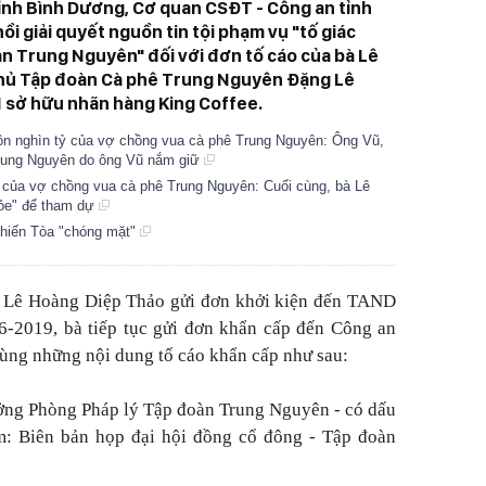
tỉnh Bình Dương, Cơ quan CSĐT - Công an tỉnh
i giải quyết nguồn tin tội phạm vụ "tố giác
n Trung Nguyên" đối với đơn tố cáo của bà Lê
chủ Tập đoàn Cà phê Trung Nguyên Đặng Lê
 sở hữu nhãn hàng King Coffee.
hôn nghìn tỷ của vợ chồng vua cà phê Trung Nguyên: Ông Vũ,
Trung Nguyên do ông Vũ nắm giữ
" của vợ chồng vua cà phê Trung Nguyên: Cuối cùng, bà Lê
ỏe" để tham dự
hiến Tòa "chóng mặt"
à Lê Hoàng Diệp Thảo gửi đơn khởi kiện đến TAND
6-2019, bà tiếp tục gửi đơn khẩn cấp đến Công an
cùng những nội dung tố cáo khẩn cấp như sau:
ng Phòng Pháp lý Tập đoàn Trung Nguyên - có dấu
ồm: Biên bản họp đại hội đồng cổ đông - Tập đoàn