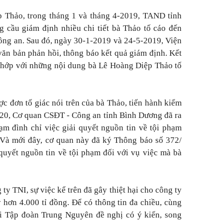
 Thảo, trong tháng 1 và tháng 4-2019, TAND tỉnh
 cầu giám định nhiều chi tiết bà Thảo tố cáo đến
ông an. Sau đó, ngày 30-1-2019 và 24-5-2019, Viện
văn bản phản hồi, thông báo kết quả giám định. Kết
khớp với những nội dung bà Lê Hoàng Diệp Thảo tố
ợc đơn tố giác nói trên của bà Thảo, tiến hành kiểm
020, Cơ quan CSĐT - Công an tỉnh Bình Dương đã ra
m đình chỉ việc giải quyết nguồn tin về tội phạm
 Và mới đây, cơ quan này đã ký Thông báo số 372/
quyết nguồn tin về tội phạm đối với vụ việc mà bà
ty TNI, sự việc kể trên đã gây thiệt hại cho công ty
 hơn 4.000 tỉ đồng. Để có thông tin đa chiều, cùng
ới Tập đoàn Trung Nguyên đề nghị có ý kiến, song