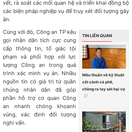
vết, rà soát các mối quan hệ và triển khai đồng bộ
các biện pháp nghiệp vụ để truy xét đối tượng gây
án.
Cùng với đó, Công an TP kêu
TIN LIÊN QUAN
gọi nhân dân tích cực cung
cấp thông tin, tố giác tội
phạm và phối hợp với lực
lượng Công an trong quá
trình xác minh vụ án. Nhiều
Mâu thuẫn về kỹ thuật
nguồn tin có giá trị từ quần
cắt cành cà phê,
chồng ra tay sát hại vợ
chúng nhân dân đã góp
phần hỗ trợ cơ quan Công
an nhanh chóng khoanh
vùng, xác định đối tượng
nghi vấn.