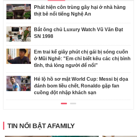
Phát hiện côn trùng gây hại ở nhà hàng
thịt bê nổi tiếng Nghệ An
Bắt ông chủ Luxury Watch Vũ Văn Đạt
SN 1998
Em trai kể giây phút chị gái bị sóng cuốn
ở Mũi Nghê: "Em chỉ biết kêu các chị bình
tĩnh, thả lỏng người để nổi"
Hé lộ hồ sơ mật World Cup: Messi bị dọa
đánh bom liều chết, Ronaldo gặp fan
cuồng đột nhập khách sạn
TIN NỔI BẬT AFAMILY