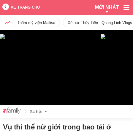
MỚI NHẤT
VỀ TRANG CHỦ
Thẩm mỹ viện Mailisa
Xét xử Thùy Tiên - Quang Linh Vlogs
Xã hội
Vụ thi thể nữ giới trong bao tải ở