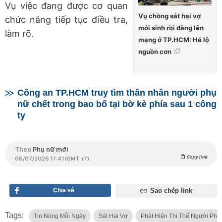
Vụ việc đang được cơ quan
Vụ chồng sát hại vợ
chức năng tiếp tục điều tra,
mới sinh rồi đăng lên
làm rõ.
mạng ở TP.HCM: Hé lộ
nguồn cơn
Công an TP.HCM truy tìm thân nhân người phụ
nữ chết trong bao bố tại bờ kè phía sau 1 công
ty
Theo
Phụ nữ mới
Copy link
08/07/2026 17:41 (GMT +7)
Chia sẻ
Sao chép link
Tags:
Tin Nóng Mỗi Ngày
Sát Hại Vợ
Phát Hiện Thi Thể Người Phụ