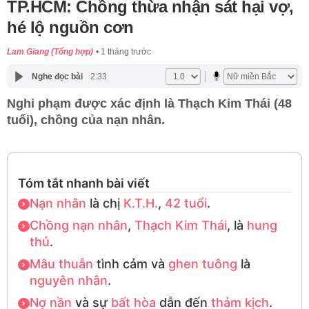
TP.HCM: Chồng thừa nhận sát hại vợ,
hé lộ nguồn cơn
Lam Giang (Tổng hợp)
1 tháng trước
Nghe đọc bài
2:33
Nghi phạm được xác định là Thạch Kim Thái (48
tuổi), chồng của nạn nhân.
Tóm tắt nhanh bài viết
Nạn nhân
là chị
K.T.H.
,
42 tuổi
.
Chồng nạn nhân
,
Thạch Kim Thái
, là
hung
thủ
.
Mâu thuẫn
tình cảm và
ghen tuông
là
nguyên nhân
.
Nợ nần
và sự
bất hòa
dẫn đến
thảm kịch
.