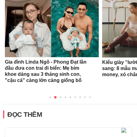
Gia đình Linda Ngô - Phong Đạt lần
Kiểu giày “lườ
đầu đưa con trai đi biển: Mẹ bỉm
sang: 8 mẫu ma
khoe dáng sau 3 tháng sinh con,
money, xỏ chân 
"cậu cả" càng lớn càng giống bố
ĐỌC THÊM