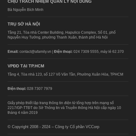
CHỊU TRÁCH NHIỆM QUẢN LÝ NỘI DUNG
Bà Nguyễn Bích Minh
TRỤ SỞ HÀ NỘI
Tầng 21, Tòa nhà Center Building, Hapulico Complex, Số 01, phố
Nguyễn Huy Tưởng, phường Thanh Xuân, thành phố Hà Nội
Email:
contact@afamily.vn |
Điện thoại:
024 7309 5555, máy lẻ 62.370
VPĐD TẠI TP.HCM
Tầng 4, Tòa nhà 123, số 127 Võ Văn Tần, Phường Xuân Hòa, TPHCM
Điện thoại:
028 7307 7979
Giấy phép thiết lập trang thông tin điện tử tổng hợp trên mạng số
2217/GP-TTĐT do Sở Thông tin và Truyền thông Hà Nội cấp ngày 10
tháng 4 năm 2019
© Copyright 2008 - 2024 – Công ty Cổ phần VCCorp