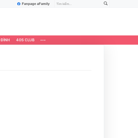
Fanpage aFamily
 ĐÌNH
40S CLUB