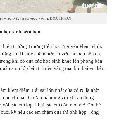
h - nơi xảy ra vụ việc - Ảnh: ĐOÀN NHẠN
ho học sinh kèm bạn
 hiệu trưởng Trường tiểu học Nguyễn Phan Vinh,
 thương em H. học chậm hơn so với các bạn nên cô
trong khi cô đưa các học sinh khác lên phòng bán
à quản sinh lớp bán trú nên vắng mặt khi hai em kèm
làm kiểm điểm. Cái sai lớn nhất của cô N. là nhờ
ả que chỉ bài. Cô N. quá nóng vội khi áp dụng
 với các em lớp 1 khi các em còn mới mẻ. Có thể
cuối kỳ nếu các em chậm quá thì phù hợp", ông