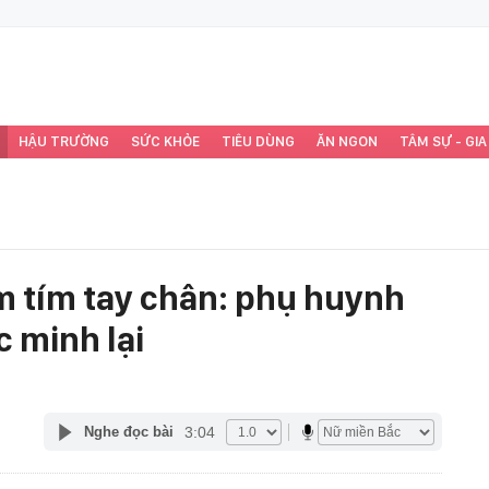
HẬU TRƯỜNG
SỨC KHỎE
TIÊU DÙNG
ĂN NGON
TÂM SỰ - GIA
ầm tím tay chân: phụ huynh
 minh lại
3:04
Nghe đọc bài