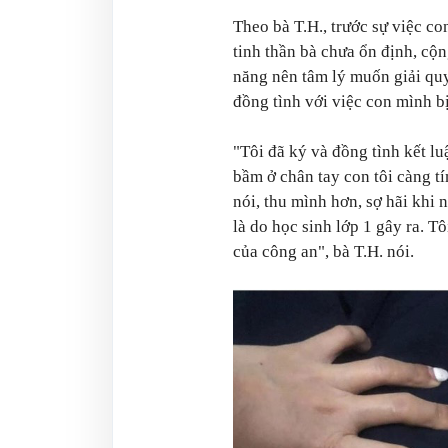
Theo bà T.H., trước sự việc co
tinh thần bà chưa ổn định, cộ
năng nên tâm lý muốn giải qu
đồng tình với việc con mình b
"Tôi đã ký và đồng tình kết l
bầm ở chân tay con tôi càng tí
nói, thu mình hơn, sợ hãi khi 
là do học sinh lớp 1 gây ra. T
của công an", bà T.H. nói.