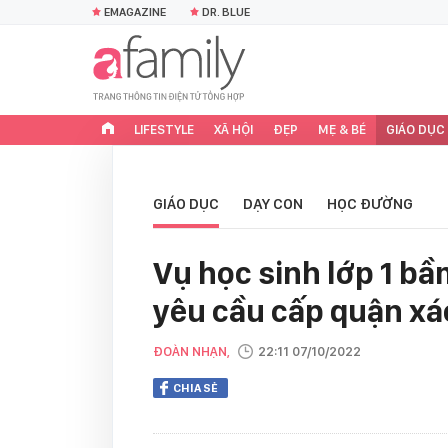
EMAGAZINE
DR. BLUE
LIFESTYLE
XÃ HỘI
ĐẸP
MẸ & BÉ
GIÁO DỤC
GIÁO DỤC
DẠY CON
HỌC ĐƯỜNG
Vụ học sinh lớp 1 b
yêu cầu cấp quận xác
ĐOÀN NHẠN,
22:11 07/10/2022
CHIA SẺ