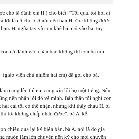
c cho là đánh em H.) cho biết: "Tối qua, tôi hỏi ai
rả lời là cô cho. Cô nói nếu bạn H. đọc không được,
 bạn. H. ngửa tay và con khẻ hai cái vào hai tay
i con có đánh vào chân bạn không thì con bà nói
N. (giáo viên chủ nhiệm hai em) đã gọi cho bà.
làm căng lên thì em cũng xin lỗi họ một tiếng. Nếu
ũng nên nhận lỗi đó về mình. Bản thân tôi nghĩ con
 hai cái tôi có thể nhận, nhưng khi thấy cháu H. bị
thì tôi không chấp nhận được", bà A. kể.
ọp chiều qua lại ký biên bản, bà A. nói là do gia
ông muốn làm lớn chuyện nên ký cho mọi chuyện