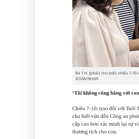
Bà T.H. (phải) cho biết chiều 7-10
ĐOÀN NHẠN
‘Tôi không công bằng với con 
Chiều 7-10, trao đổi với
Tuổi 
cho biết vừa đến Công an phư
cấp cao hơn xác minh lại sự vi
thương tích cho con.