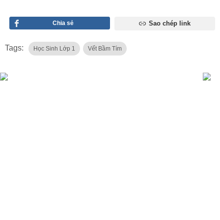
Chia sẻ
Sao chép link
Tags:
Học Sinh Lớp 1
Vết Bầm Tím