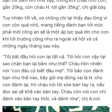
bạn tới bầm tím như vậy, trong khi cháu nhỏ con,
gần 20kg, còn cháu H. tới gần 35kg”, chị giãi bày.
Tuy nhiên tối về, vợ chồng chị lại thấy đau lòng vì
con còn quá nhỏ, mang tiếng đánh bạn tới mức
phải mời công an sẽ là một áp lực quá lớn cho con
khi tới trường cũng như ra ngoài xã hội và cả
những ngày tháng sau này.
“Tôi bắt đầu hỏi con lại tất cả. Tôi hỏi con vậy tại
sao chân bạn lại bầm như thế? Cháu hồn nhiên
nói “con đâu có biết đâu mẹ!”. Tôi bảo con đánh
bạn như thế nào, bây giờ mẹ đóng vai là H. cho
con đánh lại, thì cháu nói tôi xòe bàn tay ra, nếu
đọc sai sẽ khẽ vào bàn tay. Cháu còn nói con chỉ
đánh vào bàn tay thôi, và đánh nhẹ”, chị A.nói.