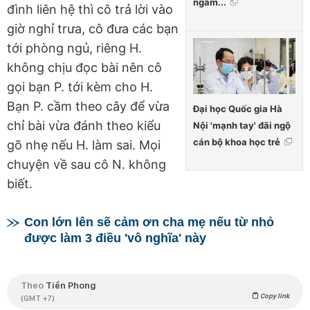
ngẫm...
đình liên hệ thì cô trả lời vào
giờ nghỉ trưa, cô đưa các bạn
tới phòng ngủ, riêng H.
không chịu đọc bài nên cô
gọi bạn P. tới kèm cho H.
Bạn P. cầm theo cây để vừa
Đại học Quốc gia Hà
chỉ bài vừa đánh theo kiểu
Nội 'mạnh tay' đãi ngộ
cán bộ khoa học trẻ
gõ nhẹ nếu H. làm sai. Mọi
chuyện về sau cô N. không
biết.
Con lớn lên sẽ cảm ơn cha mẹ nếu từ nhỏ
được làm 3 điều 'vô nghĩa' này
Theo
Tiền Phong
Copy link
(GMT +7)