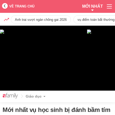
MỚI NHẤT
VỀ TRANG CHỦ
Anh trai vượt ngàn chông gai 2026
vụ điểm toán bất thường
Giáo dục
Mới nhất vụ học sinh bị đánh bầm tím