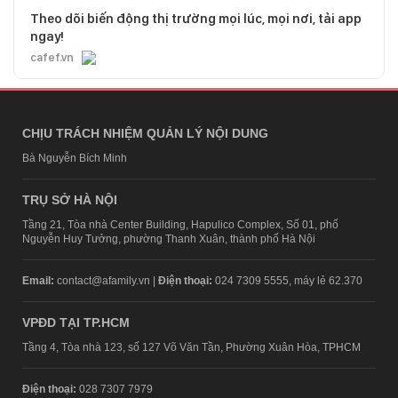
Theo dõi biến động thị trường mọi lúc, mọi nơi, tải app
ngay!
cafef.vn
CHỊU TRÁCH NHIỆM QUẢN LÝ NỘI DUNG
Bà Nguyễn Bích Minh
TRỤ SỞ HÀ NỘI
Tầng 21, Tòa nhà Center Building, Hapulico Complex, Số 01, phố
Nguyễn Huy Tưởng, phường Thanh Xuân, thành phố Hà Nội
Email:
contact@afamily.vn |
Điện thoại:
024 7309 5555, máy lẻ 62.370
VPĐD TẠI TP.HCM
Tầng 4, Tòa nhà 123, số 127 Võ Văn Tần, Phường Xuân Hòa, TPHCM
Điện thoại:
028 7307 7979