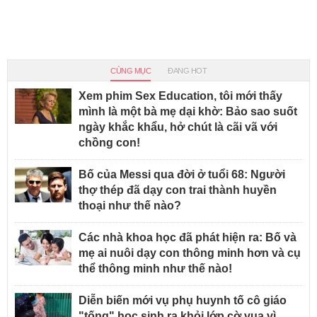
CÙNG MỤC
ĐANG HOT
Xem phim Sex Education, tôi mới thấy
mình là một bà mẹ dại khờ: Bảo sao suốt
ngày khắc khẩu, hở chút là cãi vã với
chồng con!
Bố của Messi qua đời ở tuổi 68: Người
thợ thép đã dạy con trai thành huyền
thoại như thế nào?
Các nhà khoa học đã phát hiện ra: Bố và
mẹ ai nuôi dạy con thông minh hơn và cụ
thể thông minh như thế nào!
Diễn biến mới vụ phụ huynh tố cô giáo
"tống" học sinh ra khỏi lớp cờ vua vì