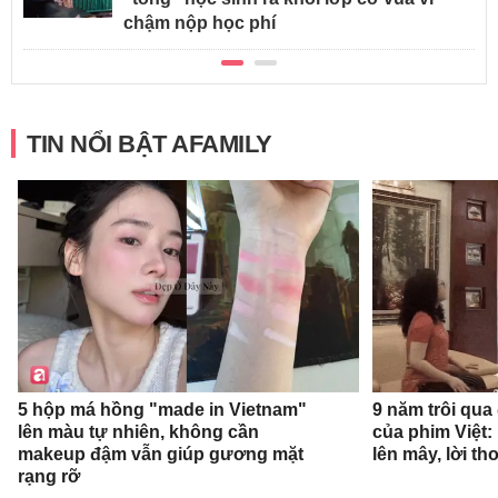
chậm nộp học phí
TIN NỔI BẬT AFAMILY
9 năm trôi qua
5 hộp má hồng "made in Vietnam"
của phim Việt:
lên màu tự nhiên, không cần
lên mây, lời t
makeup đậm vẫn giúp gương mặt
rạng rỡ