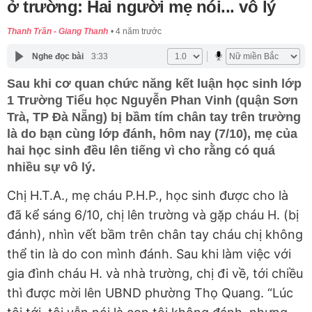
ở trường: Hai người mẹ nói... vô lý
Thanh Trần - Giang Thanh
4 năm trước
Nghe đọc bài
3:33
Sau khi cơ quan chức năng kết luận học sinh lớp
1 Trường Tiểu học Nguyễn Phan Vinh (quận Sơn
Trà, TP Đà Nẵng) bị bầm tím chân tay trên trường
là do bạn cùng lớp đánh, hôm nay (7/10), mẹ của
hai học sinh đều lên tiếng vì cho rằng có quá
nhiều sự vô lý.
Chị H.T.A., mẹ cháu P.H.P., học sinh được cho là
đã kể sáng 6/10, chị lên trường và gặp cháu H. (bị
đánh), nhìn vết bầm trên chân tay cháu chị không
thể tin là do con mình đánh. Sau khi làm việc với
gia đình cháu H. và nhà trường, chị đi về, tới chiều
thì được mời lên UBND phường Thọ Quang. “Lúc