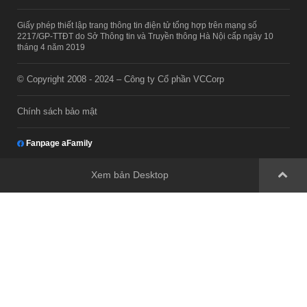
Giấy phép thiết lập trang thông tin điện tử tổng hợp trên mạng số
2217/GP-TTĐT do Sở Thông tin và Truyền thông Hà Nội cấp ngày 10
tháng 4 năm 2019
© Copyright 2008 - 2024 – Công ty Cổ phần VCCorp
Chính sách bảo mật
Fanpage aFamily
Xem bản Desktop