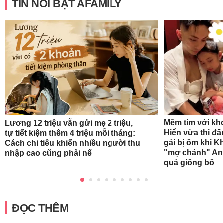
TIN NỔI BẬT AFAMILY
Mềm tim với kh
Lương 12 triệu vẫn gửi mẹ 2 triệu,
Hiển vừa thi đ
tự tiết kiệm thêm 4 triệu mỗi tháng:
gái bị ốm khi K
Cách chi tiêu khiến nhiều người thu
"mợ chảnh" Ann
nhập cao cũng phải nể
quá giống bố
ĐỌC THÊM