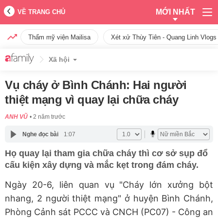
MỚI NHẤT
VỀ TRANG CHỦ
Thẩm mỹ viện Mailisa
Xét xử Thùy Tiên - Quang Linh Vlogs
Xã hội
Vụ cháy ở Bình Chánh: Hai người
thiệt mạng vì quay lại chữa cháy
ANH VŨ
2 năm trước
Nghe đọc bài
1:07
Họ quay lại tham gia chữa cháy thì cơ sở sụp đổ
cấu kiện xây dựng và mắc kẹt trong đám cháy.
Ngày 20-6, liên quan vụ "Cháy lớn xưởng bột
nhang, 2 người thiệt mạng" ở huyện Bình Chánh,
Phòng Cảnh sát PCCC và CNCH (PC07) - Công an