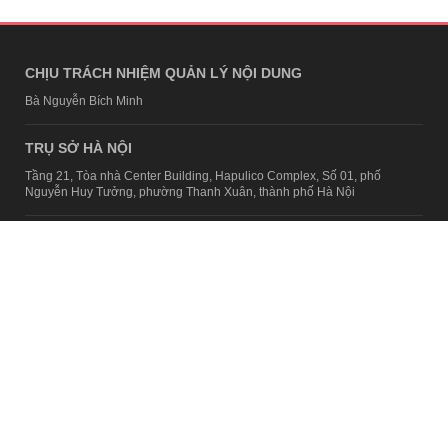
CHỊU TRÁCH NHIỆM QUẢN LÝ NỘI DUNG
Bà Nguyễn Bích Minh
TRỤ SỞ HÀ NỘI
Tầng 21, Tòa nhà Center Building, Hapulico Complex, Số 01, phố
Nguyễn Huy Tưởng, phường Thanh Xuân, thành phố Hà Nội
Email:
contact@afamily.vn |
Điện thoại:
024 7309 5555, máy lẻ 62.370
VPĐD TẠI TP.HCM
Tầng 4, Tòa nhà 123, số 127 Võ Văn Tần, Phường Xuân Hòa, TPHCM
Điện thoại:
028 7307 7979
Giấy phép thiết lập trang thông tin điện tử tổng hợp trên mạng số
2217/GP-TTĐT do Sở Thông tin và Truyền thông Hà Nội cấp ngày 10
tháng 4 năm 2019