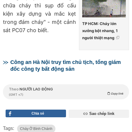
chữa cháy thì sụp đổ cấu
kiện xây dựng và mắc kẹt
trong đám cháy" - một cảnh
TP HCM: Cháy lớn
sát PC07 cho biết.
xưởng bột nhang, 1
người thiệt mạng
Công an Hà Nội truy tìm chủ tịch, tổng giám
đốc công ty bất động sản
Theo
NGƯỜI LAO ĐỘNG
Copy link
(GMT +7)
Chia sẻ
Sao chép link
Tags:
Cháy Ở Bình Chánh