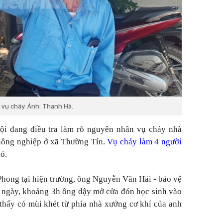
n vụ cháy. Ảnh: Thanh Hà.
i đang điều tra làm rõ nguyên nhân vụ cháy nhà
 nông nghiệp ở xã Thường Tín.
Vụ cháy làm 4 người
ỏ.
Phong tại hiện trường, ông Nguyễn Văn Hải - bảo vệ
g ngày, khoảng 3h ông dậy mở cửa đón học sinh vào
 thấy có mùi khét từ phía nhà xưởng cơ khí của anh