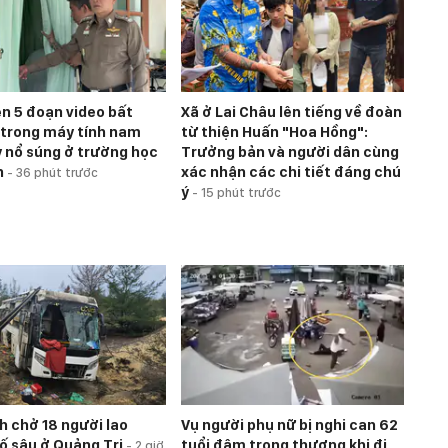
ện 5 đoạn video bất
Xã ở Lai Châu lên tiếng về đoàn
trong máy tính nam
từ thiện Huấn "Hoa Hồng":
y nổ súng ở trường học
Trưởng bản và người dân cùng
n
xác nhận các chi tiết đáng chú
-
36 phút trước
ý
-
15 phút trước
h chở 18 người lao
Vụ người phụ nữ bị nghi can 62
ố sâu ở Quảng Trị
tuổi đâm trọng thương khi đi
-
2 giờ