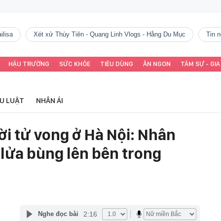
ilisa
Xét xử Thùy Tiên - Quang Linh Vlogs - Hằng Du Mục
tin
HẬU TRƯỜNG
SỨC KHỎE
TIÊU DÙNG
ĂN NGON
TÂM SỰ - GIA
ỂU LUẬT
NHÂN ÁI
ời tử vong ở Hà Nội: Nhân
lửa bùng lên bên trong
2:16
Nghe đọc bài