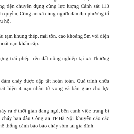
ơng tiện chuyên dụng cùng lực lượng Cảnh sát 113
nh quyền, Công an xã cùng người dân địa phương tổ
u hộ.
ấu tạm khung thép, mái tôn, cao khoảng 5m với diện
thoát nạn khẩn cấp.
ựng trái phép trên đất nông nghiệp tại xã Thường
đám cháy được dập tắt hoàn toàn. Quá trình chữa
hát hiện 4 nạn nhân tử vong và bàn giao cho lực
xảy ra ở thời gian đang ngủ, bên cạnh việc trang bị
ữa cháy ban đầu Công an TP Hà Nội khuyến cáo các
 hệ thống cảnh báo báo cháy sớm tại gia đình.