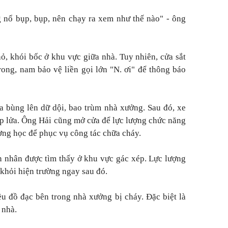
ng nổ bụp, bụp, nên chạy ra xem như thế nào" - ông
ỏ, khói bốc ở khu vực giữa nhà. Tuy nhiên, cửa sắt
rong, nam bảo vệ liền gọi lớn "N. ơi" để thông báo
ửa bùng lên dữ dội, bao trùm nhà xưởng. Sau đó, xe
lửa. Ông Hải cũng mở cửa để lực lượng chức năng
ờng học để phục vụ công tác chữa cháy.
nạn nhân được tìm thấy ở khu vực gác xép. Lực lượng
khỏi hiện trường ngay sau đó.
ều đồ đạc bên trong nhà xưởng bị cháy. Đặc biệt là
 nhà.