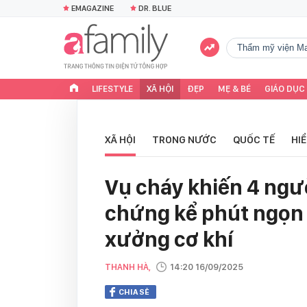
EMAGAZINE
DR. BLUE
Thẩm mỹ viện Ma
LIFESTYLE
XÃ HỘI
ĐẸP
MẸ & BÉ
GIÁO DỤC
XÃ HỘI
TRONG NƯỚC
QUỐC TẾ
HI
Vụ cháy khiến 4 ngư
chứng kể phút ngọn 
xưởng cơ khí
THANH HÀ,
14:20 16/09/2025
CHIA SẺ