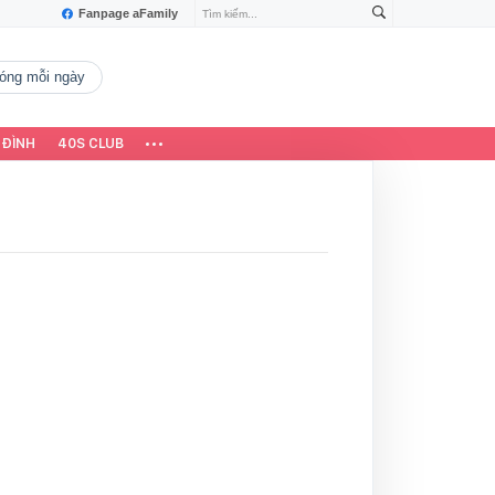
Fanpage aFamily
 nóng mỗi ngày
 ĐÌNH
40S CLUB