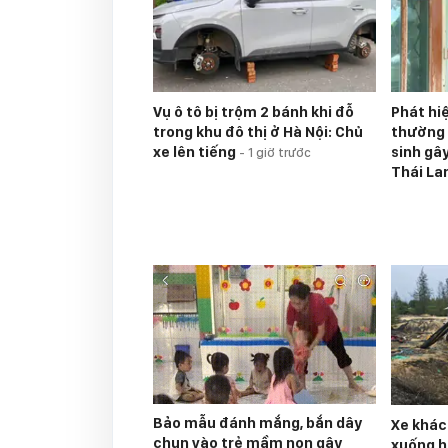
Vụ ô tô bị trộm 2 bánh khi đỗ
Phát hi
trong khu đô thị ở Hà Nội: Chủ
thường 
xe lên tiếng
sinh gâ
-
1 giờ trước
Thái La
Bảo mẫu đánh mắng, bắn dây
Xe khác
chun vào trẻ mầm non gây
xuống h