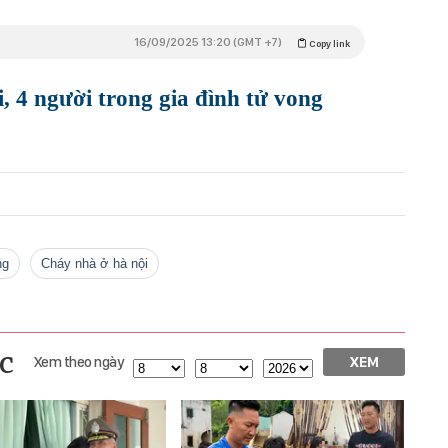
16/09/2025 13:20 (GMT +7)
Copy link
 4 người trong gia đình tử vong
ng
cháy nhà ở hà nội
c
Xem theo ngày
XEM