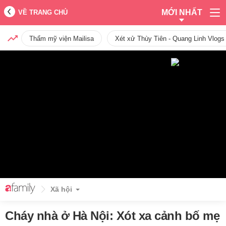
MỚI NHẤT
VỀ TRANG CHỦ
Thẩm mỹ viện Mailisa
Xét xử Thùy Tiên - Quang Linh Vlogs
Xã hội
Cháy nhà ở Hà Nội: Xót xa cảnh bố mẹ