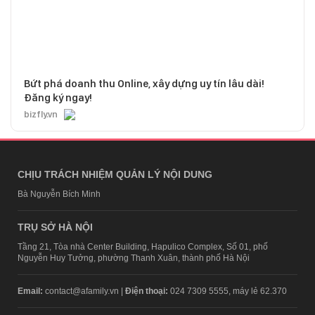
Bứt phá doanh thu Online, xây dựng uy tín lâu dài!
Đăng ký ngay!
bizfly.vn
CHỊU TRÁCH NHIỆM QUẢN LÝ NỘI DUNG
Bà Nguyễn Bích Minh
TRỤ SỞ HÀ NỘI
Tầng 21, Tòa nhà Center Building, Hapulico Complex, Số 01, phố
Nguyễn Huy Tưởng, phường Thanh Xuân, thành phố Hà Nội
Email:
contact@afamily.vn |
Điện thoại:
024 7309 5555, máy lẻ 62.370