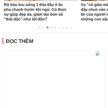
Rộ trào lưu uống 1 thìa dầu ô liu
Vụ "cô giáo mầ
pha chanh trước khi ngủ: Có thực
dây chun vào c
sự giúp đẹp da, giảm táo bón và
tin của người
"thải độc" như lời đồn?
những con sâ
ĐỌC THÊM