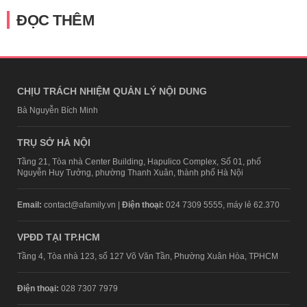
ĐỌC THÊM
CHỊU TRÁCH NHIỆM QUẢN LÝ NỘI DUNG
Bà Nguyễn Bích Minh
TRỤ SỞ HÀ NỘI
Tầng 21, Tòa nhà Center Building, Hapulico Complex, Số 01, phố
Nguyễn Huy Tưởng, phường Thanh Xuân, thành phố Hà Nội
Email:
contact@afamily.vn |
Điện thoại:
024 7309 5555, máy lẻ 62.370
VPĐD TẠI TP.HCM
Tầng 4, Tòa nhà 123, số 127 Võ Văn Tần, Phường Xuân Hòa, TPHCM
Điện thoại:
028 7307 7979