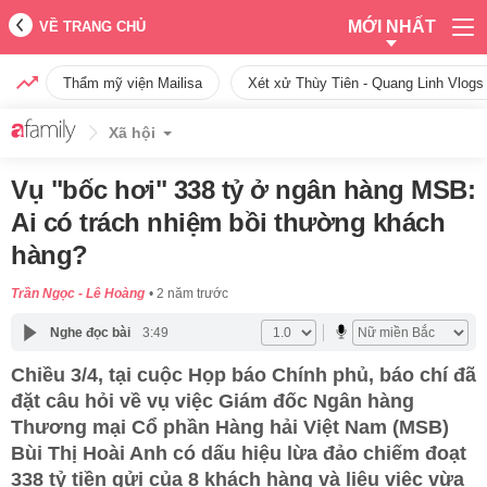
MỚI NHẤT
VỀ TRANG CHỦ
Thẩm mỹ viện Mailisa
Xét xử Thùy Tiên - Quang Linh Vlogs
Xã hội
Vụ "bốc hơi" 338 tỷ ở ngân hàng MSB:
Ai có trách nhiệm bồi thường khách
hàng?
Trần Ngọc - Lê Hoàng
2 năm trước
Nghe đọc bài
3:49
Chiều 3/4, tại cuộc Họp báo Chính phủ, báo chí đã
đặt câu hỏi về vụ việc Giám đốc Ngân hàng
Thương mại Cổ phần Hàng hải Việt Nam (MSB)
Bùi Thị Hoài Anh có dấu hiệu lừa đảo chiếm đoạt
338 tỷ tiền gửi của 8 khách hàng và liệu việc vừa