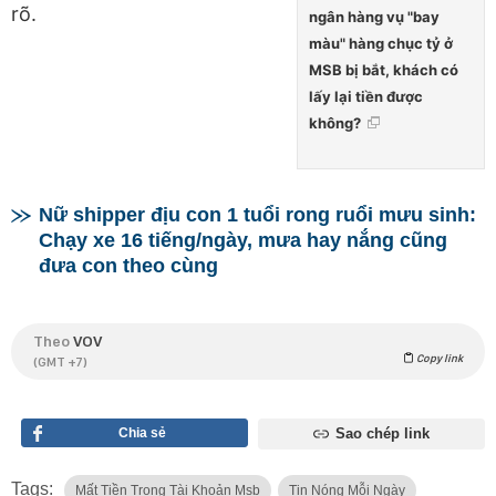
rõ.
ngân hàng vụ "bay
màu" hàng chục tỷ ở
MSB bị bắt, khách có
lấy lại tiền được
không?
Nữ shipper địu con 1 tuổi rong ruổi mưu sinh:
Chạy xe 16 tiếng/ngày, mưa hay nắng cũng
đưa con theo cùng
Theo
VOV
Copy link
(GMT +7)
Chia sẻ
Sao chép link
Tags:
Mất Tiền Trong Tài Khoản Msb
Tin Nóng Mỗi Ngày