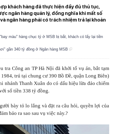
ợp khách hàng đã thực hiện đầy đủ thủ tục,
được ngân hàng quản lý, đồng nghĩa khi mất số
ô và ngân hàng phải có trách nhiệm trả lại khoản
bay màu" hàng chục tỷ ở MSB bị bắt, khách có lấy lại tiền
 hơi" gần 340 tỷ đồng ở Ngân hàng MSB
u tra Công an TP Hà Nội đã khởi tố vụ án, bắt tạm
 1984, trú tại chung cư 390 Bồ Đề, quận Long Biên)
i nhánh Thanh Xuân do có dấu hiệu lừa đảo chiếm
với số tiền 338 tỷ đồng.
gười bày tỏ lo lắng và đặt ra câu hỏi, quyền lợi của
ảm bảo ra sao sau vụ việc này.?