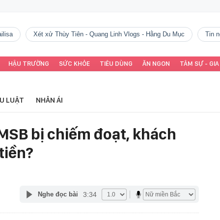
ilisa
Xét xử Thùy Tiên - Quang Linh Vlogs - Hằng Du Mục
tin
HẬU TRƯỜNG
SỨC KHỎE
TIÊU DÙNG
ĂN NGON
TÂM SỰ - GIA
ỂU LUẬT
NHÂN ÁI
 MSB bị chiếm đoạt, khách
tiền?
3:34
Nghe đọc bài