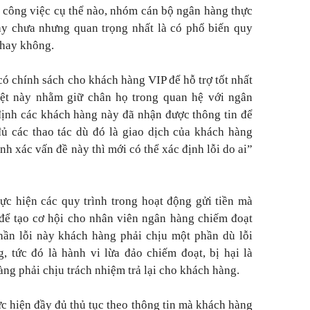
 công việc cụ thể nào, nhóm cán bộ ngân hàng thực
ay chưa nhưng quan trọng nhất là có phổ biến quy
 hay không.
có chính sách cho khách hàng VIP để hỗ trợ tốt nhất
ệt này nhằm giữ chân họ trong quan hệ với ngân
định các khách hàng này đã nhận được thông tin để
đủ các thao tác dù đó là giao dịch của khách hàng
nh xác vấn đề này thì mới có thể xác định lỗi do ai”
c hiện các quy trình trong hoạt động gửi tiền mà
để tạo cơ hội cho nhân viên ngân hàng chiếm đoạt
 phần lỗi này khách hàng phải chịu một phần dù lỗi
, tức đó là hành vi lừa đảo chiếm đoạt, bị hại là
ng phải chịu trách nhiệm trả lại cho khách hàng.
c hiện đầy đủ thủ tục theo thông tin mà khách hàng