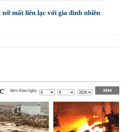
nữ mất liên lạc với gia đình nhiều
c
Xem theo ngày
XEM