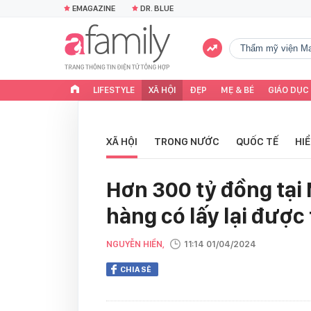
EMAGAZINE
DR. BLUE
Thẩm mỹ viện Ma
LIFESTYLE
XÃ HỘI
ĐẸP
MẸ & BÉ
GIÁO DỤC
XÃ HỘI
TRONG NƯỚC
QUỐC TẾ
HI
Hơn 300 tỷ đồng tại
hàng có lấy lại được 
NGUYỄN HIỀN,
11:14 01/04/2024
CHIA SẺ