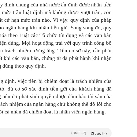
y định chung của nhà nước ấn định được nhận tiền
ạn mức trần luật định mà không được vượt trần, còn
t cứ hạn mức trần nào. Vì vậy, quy định của pháp
cho ngân hàng khi nhận tiền gửi. Song song đó, quy
 hóa theo Luật các Tổ chức tín dụng và các văn bản
iện đúng. Mọi hoạt động trái với quy trình công bố
u trách nhiệm tương ứng. Trên cơ sở này, cần phải
 khi các văn bản, chứng từ đã phát hành khi nhận
g đúng theo quy định.
g định, việc tiền bị chiếm đoạt là trách nhiệm của
tờ, đủ cơ sở xác định tiền gửi của khách hàng đã
 nên đã phát sinh quyền được đảm bảo tài sản của
trách nhiệm của ngân hàng chứ không thể đổ lỗi cho
i cá nhân đã chiếm đoạt là nhân viên ngân hàng.
(GMT +7)
Copy link