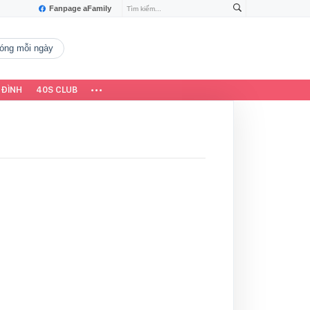
Fanpage aFamily
 nóng mỗi ngày
 ĐÌNH
40S CLUB