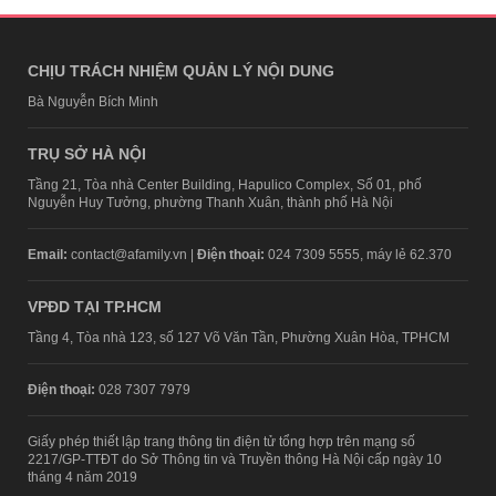
CHỊU TRÁCH NHIỆM QUẢN LÝ NỘI DUNG
Bà Nguyễn Bích Minh
TRỤ SỞ HÀ NỘI
Tầng 21, Tòa nhà Center Building, Hapulico Complex, Số 01, phố
Nguyễn Huy Tưởng, phường Thanh Xuân, thành phố Hà Nội
Email:
contact@afamily.vn |
Điện thoại:
024 7309 5555, máy lẻ 62.370
VPĐD TẠI TP.HCM
Tầng 4, Tòa nhà 123, số 127 Võ Văn Tần, Phường Xuân Hòa, TPHCM
Điện thoại:
028 7307 7979
Giấy phép thiết lập trang thông tin điện tử tổng hợp trên mạng số
2217/GP-TTĐT do Sở Thông tin và Truyền thông Hà Nội cấp ngày 10
tháng 4 năm 2019