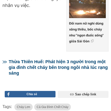
nhân vụ việc.
Đôi nam nữ nghi dùng
xăng thiêu, bốc cháy
như "ngọn đuốc sống"
giữa Sài Gòn
Thừa Thiên Huế: Phát hiện 3 người trong một
gia đình chết cháy bên trong ngôi nhà lúc rạng
sáng
Chia sẻ
Sao chép link
Tags:
Cháy Lơn
Cả Gia Đình Chết Cháy