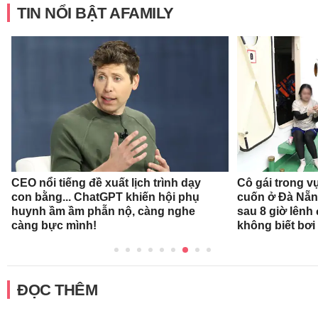
TIN NỔI BẬT AFAMILY
CEO nổi tiếng đề xuất lịch trình dạy
Cô gái trong v
con bằng... ChatGPT khiến hội phụ
cuốn ở Đà Nẵn
huynh ầm ầm phẫn nộ, càng nghe
sau 8 giờ lênh
càng bực mình!
không biết bơi
ĐỌC THÊM