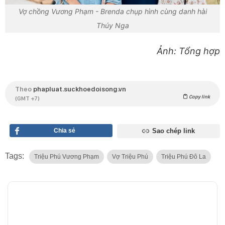
Vợ chồng Vương Phạm - Brenda chụp hình cùng danh hài
Thúy Nga
Ảnh: Tổng hợp
Theo
phapluat.suckhoedoisong.vn
Copy link
(GMT +7)
Chia sẻ
Sao chép link
Tags:
Triệu Phú Vương Phạm
Vợ Triệu Phú
Triệu Phú Đô La