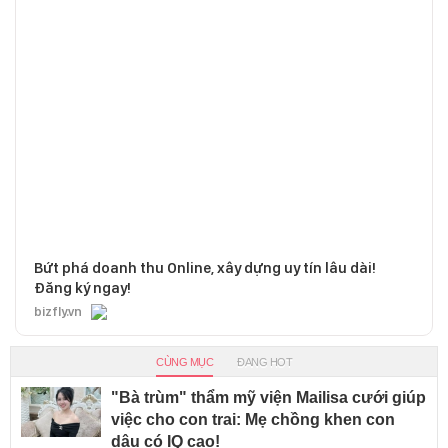
Bứt phá doanh thu Online, xây dựng uy tín lâu dài!
Đăng ký ngay!
bizfly.vn
CÙNG MỤC
ĐANG HOT
"Bà trùm" thẩm mỹ viện Mailisa cưới giúp
việc cho con trai: Mẹ chồng khen con
dâu có IQ cao!