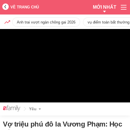
MỚI NHẤT
VỀ TRANG CHỦ
Anh trai vượt ngàn chông gai 2026
vụ điểm toán bất thường
Yêu
Vợ triệu phú đô la Vương Phạm: Học