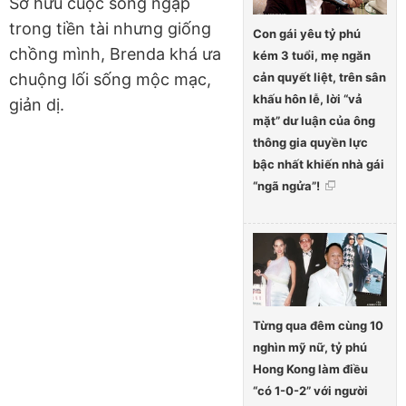
Sở hữu cuộc sống ngập
trong tiền tài nhưng giống
Con gái yêu tỷ phú
chồng mình, Brenda khá ưa
kém 3 tuổi, mẹ ngăn
cản quyết liệt, trên sân
chuộng lối sống mộc mạc,
khấu hôn lễ, lời “vả
giản dị.
mặt” dư luận của ông
thông gia quyền lực
bậc nhất khiến nhà gái
“ngã ngửa”!
Từng qua đêm cùng 10
nghìn mỹ nữ, tỷ phú
Hong Kong làm điều
“có 1-0-2” với người