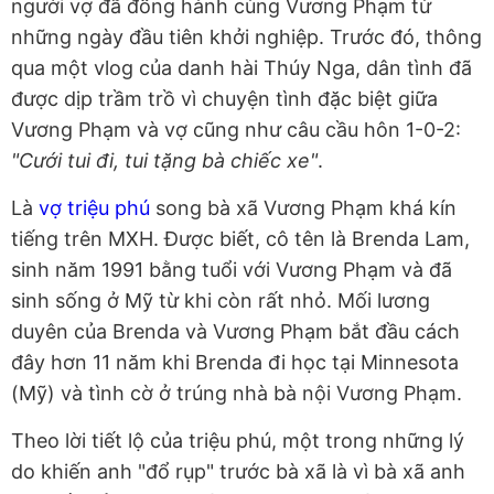
người vợ đã đồng hành cùng Vương Phạm từ
những ngày đầu tiên khởi nghiệp. Trước đó, thông
qua một vlog của danh hài Thúy Nga, dân tình đã
được dịp trầm trồ vì chuyện tình đặc biệt giữa
Vương Phạm và vợ cũng như câu cầu hôn 1-0-2:
"Cưới tui đi, tui tặng bà chiếc xe"
.
Là
vợ triệu phú
song bà xã Vương Phạm khá kín
tiếng trên MXH. Được biết, cô tên là Brenda Lam,
sinh năm 1991 bằng tuổi với Vương Phạm và đã
sinh sống ở Mỹ từ khi còn rất nhỏ. Mối lương
duyên của Brenda và Vương Phạm bắt đầu cách
đây hơn 11 năm khi Brenda đi học tại Minnesota
(Mỹ) và tình cờ ở trúng nhà bà nội Vương Phạm.
Theo lời tiết lộ của triệu phú, một trong những lý
do khiến anh "đổ rụp" trước bà xã là vì bà xã anh