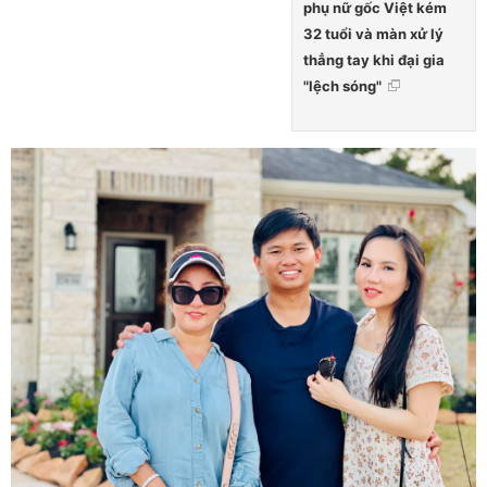
phụ nữ gốc Việt kém
32 tuổi và màn xử lý
thẳng tay khi đại gia
"lệch sóng"