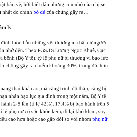
t bảo vệ, bởi biết đâu những con nhỏ của chị sẽ
u nhất do chính
bố đẻ
của chúng gây ra…
tâm lý
 đình luôn hằn những vết thương mà bất cứ người
ốn nhớ đến. Theo PGS.TS Lương Ngọc Khuê, Cục
 bệnh (Bộ Y tế), tỷ lệ phụ nữ bị thương vì bạo lực
 do chồng gây ra chiếm khoảng 30%, trong đó, hơn
i mang thai khá cao, mà càng trình độ thấp, càng bị
nạn nhân bạo lực gia đình trong một năm, Bộ Y tế
 hành 2-5 lần (tỉ lệ 42%), 17,4% bị bạo hành trên 5
tỉ lệ phụ nữ có sức khỏe kém, đi lại khó khăn, suy
.. đều cao hơn hoặc cao gấp đôi so với nhóm
phụ nữ