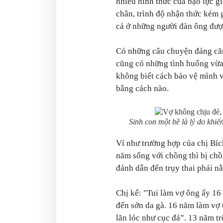
nhiều hình thức của bạo lực g
chân, trình độ nhận thức kém 
cả ở những người đàn ông được 
Có những câu chuyện đáng căm
cũng có những tình huống vừa
không biết cách bảo vệ mình v
bằng cách nào.
Sinh con một bề là lý do khi
Ví như trường hợp của chị Bíc
năm sống với chồng thì bị chồ
đánh dẫn đến trụy thai phải n
Chị kể: "Tui làm vợ ông ấy 16
đến sởn da gà. 16 năm làm vợ 
lăn lóc như cục đá”. 13 năm t