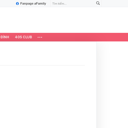
Fanpage aFamily
 ĐÌNH
40S CLUB