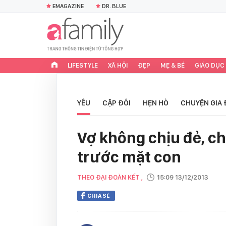
EMAGAZINE
DR. BLUE
LIFESTYLE
XÃ HỘI
ĐẸP
MẸ & BÉ
GIÁO DỤC
YÊU
CẶP ĐÔI
HẸN HÒ
CHUYỆN GIA 
Vợ không chịu đẻ, ch
trước mặt con
THEO ĐẠI ĐOÀN KẾT ,
15:09 13/12/2013
CHIA SẺ