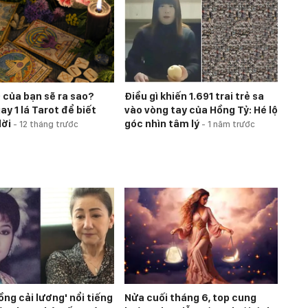
 của bạn sẽ ra sao?
Điều gì khiến 1.691 trai trẻ sa
y 1 lá Tarot để biết
vào vòng tay của Hồng Tỷ: Hé lộ
lời
góc nhìn tâm lý
-
12 tháng trước
-
1 năm trước
ồng cải lương' nổi tiếng
Nửa cuối tháng 6, top cung