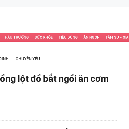
HẬU TRƯỜNG
SỨC KHỎE
TIÊU DÙNG
ĂN NGON
TÂM SỰ - GIA
ĐÌNH
CHUYỆN YÊU
ồng lột đồ bắt ngồi ăn cơm