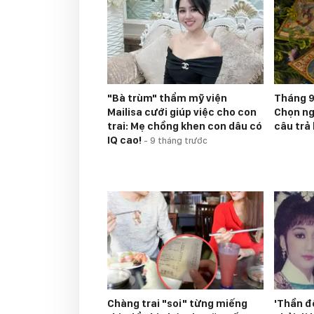
"Bà trùm" thẩm mỹ viện
Tháng 9
Mailisa cưới giúp việc cho con
Chọn nga
trai: Mẹ chồng khen con dâu có
câu trả 
IQ cao!
-
9 tháng trước
Chàng trai "soi" từng miếng
'Thần đ