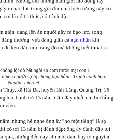
ia đình. Không chỉ những nam giới lao động tay
gây ra bạo lực trong gia đình mà hiện tượng này có
coi là có tri thức, có trình độ.
 giận, đáng lên án người gây ra bạo lực, song
 đáng thương, vừa đáng giận cả
nạn nhân
khi
à để kéo dài tình trạng đó mà không biết thoát ra
ến nhiều người vợ bị chồng bạo hành. Tranh minh họa.
Nguồn: internet
h Thụy, xã Hải Ba, huyện Hải Lăng, Quảng Trị, 16
ng bạo hành tới 13 năm. Gần đây nhất, chị bị chồng
ằm viện.
 năm, nhưng hễ nghe ông ấy "ho một tiếng” là sợ
thì có tới 13 năm bị đánh đập; ông ấy đánh đập tui
rôi qua, nhưng đến nay chị mới dám bày tỏ nguyện