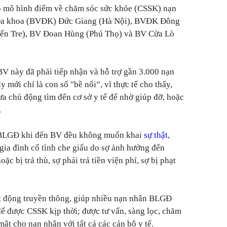
 5 mô hình điểm về chăm sóc sức khỏe (CSSK) nạn
 Đa khoa (BVĐK) Đức Giang (Hà Nội), BVĐK Đông
Bến Tre), BV Đoan Hùng (Phú Thọ) và BV Cửa Lò
BV này đã phải tiếp nhận và hỗ trợ gần 3.000 nạn
mới chỉ là con số "bề nổi”, vì thực tế cho thấy,
ưa chủ động tìm đến cơ sở y tế để nhờ giúp đỡ, hoặc
.
 BLGĐ khi đến BV đều không muốn khai
sự thật
,
 gia đình cố tình che giấu do sợ ảnh hưởng đến
c bị trả thù, sợ phải trả tiền viện phí, sợ bị phạt
ạt động truyền thông, giúp nhiều nạn nhân BLGĐ
 để được CSSK kịp thời; được tư vấn, sàng lọc, chăm
mật cho nạn nhân với tất cả các cán bộ y tế.