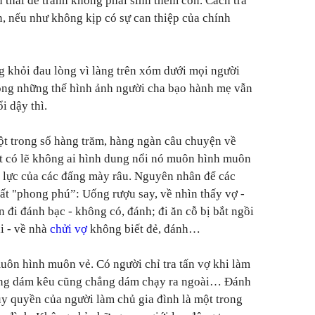
 thai để tránh không phải sinh thêm con. Cách tra
n, nếu như không kịp có sự can thiệp của chính
 khỏi đau lòng vì làng trên xóm dưới mọi người
ông những thế hình ảnh người cha bạo hành mẹ vẫn
i dậy thì.
ột trong số hàng trăm, hàng ngàn câu chuyện về
ết có lẽ không ai hình dung nổi nó muôn hình muôn
o lực của các đấng mày râu. Nguyên nhân để các
t "phong phú”: Uống rượu say, về nhìn thấy vợ -
n đi đánh bạc - không có, đánh; đi ăn cỗ bị bắt ngồi
i - về nhà
chửi vợ
không biết đẻ, đánh…
uôn hình muôn vẻ. Có người chỉ tra tấn vợ khi làm
hông dám kêu cũng chẳng dám chạy ra ngoài… Đánh
uy quyền của người làm chủ gia đình là một trong