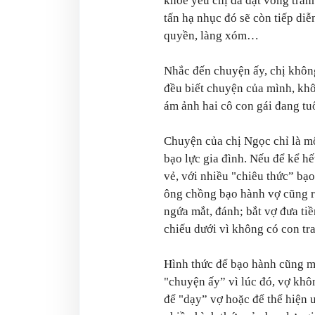
khỏe yếu chị đã đặt vòng tránh
tấn hạ nhục đó sẽ còn tiếp diễ
quyền, làng xóm…
Nhắc đến chuyện ấy, chị không
đều biết chuyện của mình, kh
ám ảnh hai cô con gái đang tuổ
Chuyện của chị Ngọc chỉ là m
bạo lực gia đình. Nếu để kể h
vẻ, với nhiều "chiêu thức” bạ
ông chồng bạo hành vợ cũng rấ
ngứa mắt, đánh; bắt vợ đưa tiề
chiếu dưới vì không có con tra
Hình thức để bạo hành cũng m
"chuyện ấy” vì lúc đó, vợ k
để "dạy” vợ hoặc để thể hiện 