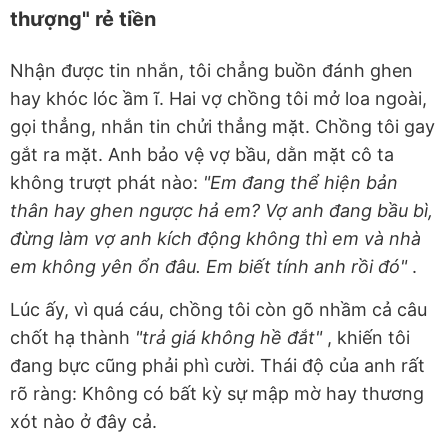
thượng" rẻ tiền
Nhận được tin nhắn, tôi chẳng buồn đánh ghen
hay khóc lóc ầm ĩ. Hai vợ chồng tôi mở loa ngoài,
gọi thẳng, nhắn tin chửi thẳng mặt. Chồng tôi gay
gắt ra mặt. Anh bảo vệ vợ bầu, dằn mặt cô ta
không trượt phát nào:
"Em đang thể hiện bản
thân hay ghen ngược hả em? Vợ anh đang bầu bì,
đừng làm vợ anh kích động không thì em và nhà
em không yên ổn đâu. Em biết tính anh rồi đó"
.
Lúc ấy, vì quá cáu, chồng tôi còn gõ nhầm cả câu
chốt hạ thành
"trả giá không hề đắt"
, khiến tôi
đang bực cũng phải phì cười. Thái độ của anh rất
rõ ràng: Không có bất kỳ sự mập mờ hay thương
xót nào ở đây cả.