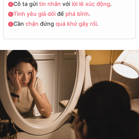
Cô ta gửi
tin nhắn
với
lời lẽ
xúc động
.
Tình yêu
giả dối
để
phá bĩnh
.
Cần
chặn
đứng
quá khứ
gây rối
.