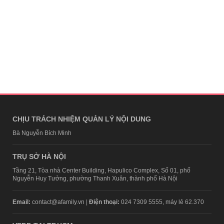
CHỊU TRÁCH NHIỆM QUẢN LÝ NỘI DUNG
Bà Nguyễn Bích Minh
TRỤ SỞ HÀ NỘI
Tầng 21, Tòa nhà Center Building, Hapulico Complex, Số 01, phố
Nguyễn Huy Tưởng, phường Thanh Xuân, thành phố Hà Nội
Email:
contact@afamily.vn |
Điện thoại:
024 7309 5555, máy lẻ 62.370