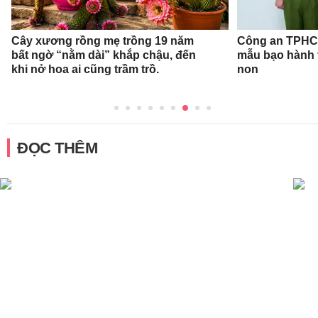
Cây xương rồng mẹ trồng 19 năm
Công an TPHCM
bất ngờ “nằm dài” khắp chậu, đến
mẫu bạo hành 
khi nở hoa ai cũng trầm trồ.
non
ĐỌC THÊM