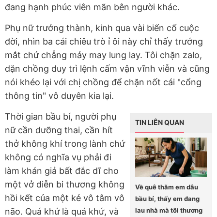
đang hạnh phúc viên mãn bên người khác.
Phụ nữ trưởng thành, kinh qua vài biến cố cuộc
đời, nhìn ba cái chiêu trò ỉ ôi này chỉ thấy trướng
mắt chứ chẳng mảy may lung lay. Tôi chặn zalo,
dặn chồng duy trì lệnh cấm vận vĩnh viễn và cũng
nói khéo lại với chị chồng để chặn nốt cái "cổng
thông tin" vô duyên kia lại.
Thời gian bầu bí, người phụ
TIN LIÊN QUAN
nữ cần dưỡng thai, cần hít
thở không khí trong lành chứ
không có nghĩa vụ phải đi
làm khán giả bất đắc dĩ cho
một vở diễn bi thương không
Về quê thăm em dâu
hồi kết của một kẻ vô tâm vô
bầu bí, thấy em đang
lau nhà mà tôi thương
não. Quá khứ là quá khứ, và