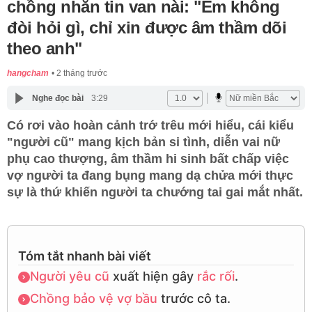
chồng nhắn tin van nài: "Em không
đòi hỏi gì, chỉ xin được âm thầm dõi
theo anh"
hangcham
2 tháng trước
Nghe đọc bài
3:29
Có rơi vào hoàn cảnh trớ trêu mới hiểu, cái kiểu
"người cũ" mang kịch bản si tình, diễn vai nữ
phụ cao thượng, âm thầm hi sinh bất chấp việc
vợ người ta đang bụng mang dạ chửa mới thực
sự là thứ khiến người ta chướng tai gai mắt nhất.
Tóm tắt nhanh bài viết
Người yêu cũ
xuất hiện gây
rắc rối
.
Chồng
bảo vệ
vợ bầu
trước cô ta.