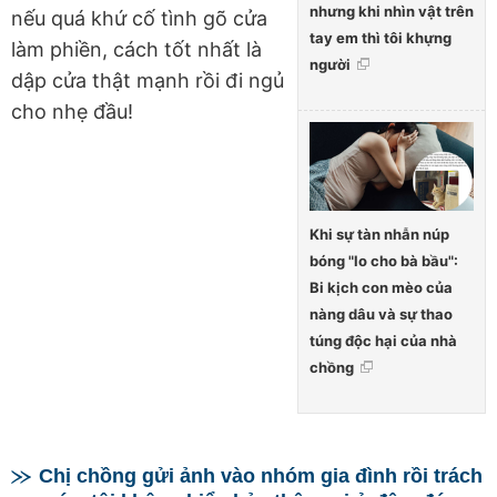
nhưng khi nhìn vật trên
nếu quá khứ cố tình gõ cửa
tay em thì tôi khựng
làm phiền, cách tốt nhất là
người
dập cửa thật mạnh rồi đi ngủ
cho nhẹ đầu!
Khi sự tàn nhẫn núp
bóng "lo cho bà bầu":
Bi kịch con mèo của
nàng dâu và sự thao
túng độc hại của nhà
chồng
Chị chồng gửi ảnh vào nhóm gia đình rồi trách