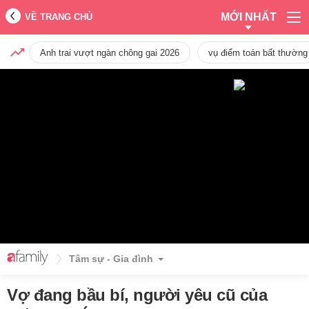
MỚI NHẤT
VỀ TRANG CHỦ
Anh trai vượt ngàn chông gai 2026
vụ điểm toán bất thường
Tâm sự - Gia đình
Vợ đang bầu bí, người yêu cũ của