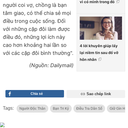
vì có mình trong đó
người coi vợ, chồng là bạn
tâm giao, có thể chia sẻ mọi
điều trong cuộc sống. Đối
với những cặp đôi làm được
điều đó, những lợi ích này
cao hơn khoảng hai lần so
4 lời khuyên giúp lấy
với các cặp đôi bình thường".
lại niềm tin sau đổ vỡ
hôn nhân
(Nguồn: Dailymail)
Chia sẻ
Sao chép link
Tags:
Người Độc Thân
Bạn Tri Kỷ
Điều Tra Dân Số
Giữ Gìn Hạ