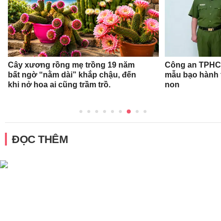
Cây xương rồng mẹ trồng 19 năm
Công an TPHCM
bất ngờ “nằm dài” khắp chậu, đến
mẫu bạo hành 
khi nở hoa ai cũng trầm trồ.
non
ĐỌC THÊM