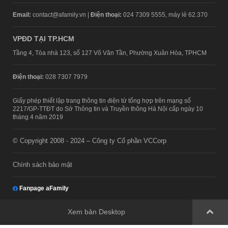
Email:
contact@afamily.vn |
Điện thoại:
024 7309 5555, máy lẻ 62.370
VPĐD TẠI TP.HCM
Tầng 4, Tòa nhà 123, số 127 Võ Văn Tần, Phường Xuân Hòa, TPHCM
Điện thoại:
028 7307 7979
Giấy phép thiết lập trang thông tin điện tử tổng hợp trên mạng số
2217/GP-TTĐT do Sở Thông tin và Truyền thông Hà Nội cấp ngày 10
tháng 4 năm 2019
© Copyright 2008 - 2024 – Công ty Cổ phần VCCorp
Chính sách bảo mật
Fanpage aFamily
Xem bản Desktop