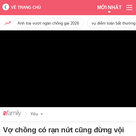
MỚI NHẤT
VỀ TRANG CHỦ
Anh trai vượt ngàn chông gai 2026
vụ điểm toán bất thường
Yêu
Vợ chồng có rạn nứt cũng đừng vội