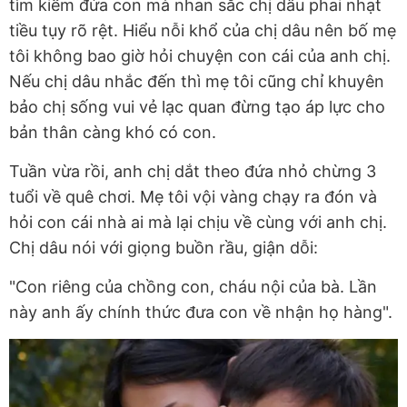
tìm kiếm đứa con mà nhan sắc chị dâu phai nhạt
tiều tụy rõ rệt. Hiểu nỗi khổ của chị dâu nên bố mẹ
tôi không bao giờ hỏi chuyện con cái của anh chị.
Nếu chị dâu nhắc đến thì mẹ tôi cũng chỉ khuyên
bảo chị sống vui vẻ lạc quan đừng tạo áp lực cho
bản thân càng khó có con.
Tuần vừa rồi, anh chị dắt theo đứa nhỏ chừng 3
tuổi về quê chơi. Mẹ tôi vội vàng chạy ra đón và
hỏi con cái nhà ai mà lại chịu về cùng với anh chị.
Chị dâu nói với giọng buồn rầu, giận dỗi:
"Con riêng của chồng con, cháu nội của bà. Lần
này anh ấy chính thức đưa con về nhận họ hàng".