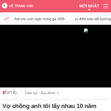
MỚI NHẤT
VỀ TRANG CHỦ
Anh trai vượt ngàn chông gai 2026
vụ điểm toán bất thường
Tâm sự - Gia đình
Vợ chồng anh tôi lấy nhau 10 năm