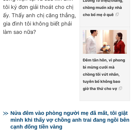
Lương 15 triệu/tháng,
tôi ký đơn giải thoát cho chị
chồng muốn xây nhà
cho bố mẹ ở quê
ấy. Thấy anh chị căng thẳng,
gia đình tôi không biết phải
làm sao nữa?
Đêm tân hôn, vì phong
bì mừng cưới mà
chồng tôi vứt nhẫn,
tuyên bố không bao
giờ tha thứ cho vợ
Nửa đêm vào phòng người mẹ đã mất, tôi giật
mình khi thấy vợ chồng anh trai đang ngồi bên
cạnh đống tiền vàng