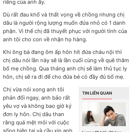
riêng của anh ấy.
Dù rất đau khổ và thất vọng về chồng nhưng chị
dâu là người rộng lượng muốn đứa nhỏ có 1 danh
phận. Vì thế chị đã thuyết phục với người tình của
anh tôi cho con về nhận họ hàng.
Khi ông bà đang ôm ấp hôn hít đứa cháu nội thì
chị dâu nói lần này sẽ là lần cuối cùng về quê thăm
bố mẹ chồng. Qua tháng anh chị sẽ làm thủ tục ly
hôn, chị sẽ ra đi để cho đứa bé có đầy đủ bố mẹ.
Chị vừa nói xong anh tôi
TIN LIÊN QUAN
phản đối ngay, anh bảo rất
yêu vợ và không bao giờ ký
đơn ly hôn. Chị dâu than
rằng quá mệt mỏi với cuộc
sống hiện tại và cầu xin anh