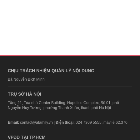
CHỊU TRÁCH NHIỆM QUẢN LÝ NỘI DUNG
Bà Nguyễn Bích Minh
TRỤ SỞ HÀ NỘI
Tầng 21, Tòa nhà Center Building, Hapulico Complex, Số 01, phố
Nguyễn Huy Tưởng, phường Thanh Xuân, thành phố Hà Nội
Email:
contact@afamily.vn |
Điện thoại:
024 7309 5555, máy lẻ 62.370
VPĐD TẠI TP.HCM