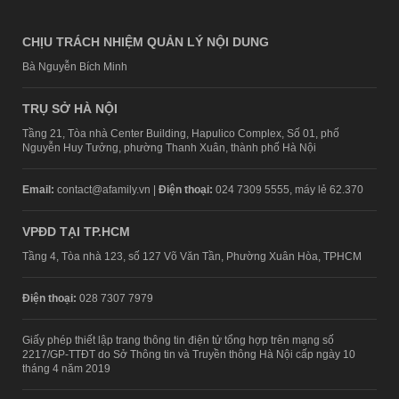
CHỊU TRÁCH NHIỆM QUẢN LÝ NỘI DUNG
Bà Nguyễn Bích Minh
TRỤ SỞ HÀ NỘI
Tầng 21, Tòa nhà Center Building, Hapulico Complex, Số 01, phố
Nguyễn Huy Tưởng, phường Thanh Xuân, thành phố Hà Nội
Email:
contact@afamily.vn |
Điện thoại:
024 7309 5555, máy lẻ 62.370
VPĐD TẠI TP.HCM
Tầng 4, Tòa nhà 123, số 127 Võ Văn Tần, Phường Xuân Hòa, TPHCM
Điện thoại:
028 7307 7979
Giấy phép thiết lập trang thông tin điện tử tổng hợp trên mạng số
2217/GP-TTĐT do Sở Thông tin và Truyền thông Hà Nội cấp ngày 10
tháng 4 năm 2019