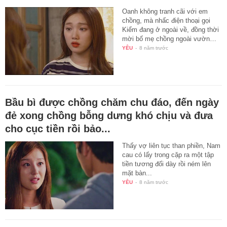
Oanh không tranh cãi với em
chồng, mà nhấc điện thoại gọi
Kiểm đang ở ngoài về, đồng thời
mời bố mẹ chồng ngoài vườn…
YÊU
-
8 năm trước
Bầu bì được chồng chăm chu đáo, đến ngày
đẻ xong chồng bỗng dưng khó chịu và đưa
cho cục tiền rồi bảo...
Thấy vợ liên tục than phiền, Nam
cau có lấy trong cặp ra một tập
tiền tương đối dày rồi ném lên
mặt bàn...
YÊU
-
8 năm trước