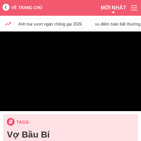
MỚI NHẤT
VỀ TRANG CHỦ
Anh trai vượt ngàn chông gai 2026
vụ điểm toán bất thường
TAGS:
Vợ Bầu Bí