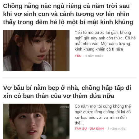
Chồng nằng nặc ngủ riêng cả năm trời sau
khi vợ sinh con và cảnh tượng vợ lén nhìn
thấy trong đêm hé lộ một bí mật kinh khủng
Yến tò mò bước lại gần, không
nghĩ giờ này anh còn thức. Cô hé
mắt nhìn vào. Một cảnh tượng
kinh khủng khiến cô tí nữa
không…
YÊU
-
8 năm trước
Vợ bầu bí nằm bẹp ở nhà, chồng hấp tấp đi
xin cô bạn thân của vợ thêm đứa nữa
Có nằm mơ tôi cũng không thể
ngờ được rằng chồng tôi lại đối
xử bạc bẽo với vợ mình đến
thế...
TÂM SỰ - GIA ĐÌNH
-
8 năm trước