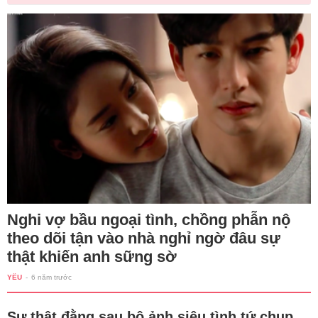
Nghi vợ bầu ngoại tình, chồng phẫn nộ
theo dõi tận vào nhà nghỉ ngờ đâu sự
thật khiến anh sững sờ
YÊU
-
6 năm trước
Sự thật đằng sau bộ ảnh siêu tình tứ chụp