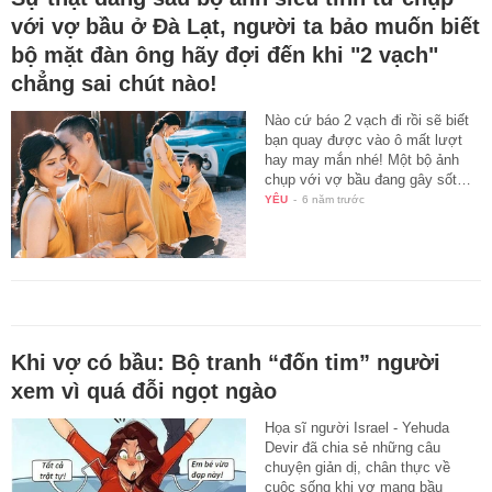
với vợ bầu ở Đà Lạt, người ta bảo muốn biết
bộ mặt đàn ông hãy đợi đến khi "2 vạch"
chẳng sai chút nào!
Nào cứ báo 2 vạch đi rồi sẽ biết
bạn quay được vào ô mất lượt
hay may mắn nhé! Một bộ ảnh
chụp với vợ bầu đang gây sốt…
YÊU
-
6 năm trước
Khi vợ có bầu: Bộ tranh “đốn tim” người
xem vì quá đỗi ngọt ngào
Họa sĩ người Israel - Yehuda
Devir đã chia sẻ những câu
chuyện giản dị, chân thực về
cuộc sống khi vợ mang bầu