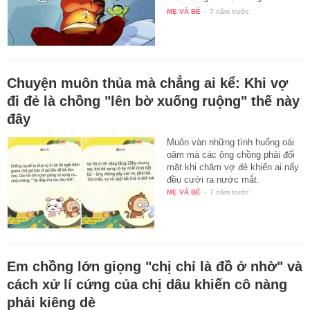
cậu…
MẸ VÀ BÉ
-
7 năm trước
Chuyện muôn thủa mà chẳng ai kể: Khi vợ
đi đẻ là chồng "lên bờ xuống ruộng" thế này
đây
Muôn vàn những tình huống oái
oăm mà các ông chồng phải đối
mặt khi chăm vợ đẻ khiến ai nấy
đều cười ra nước mắt.
MẸ VÀ BÉ
-
7 năm trước
Em chồng lớn giọng "chị chỉ là đồ ở nhờ" và
cách xử lí cứng của chị dâu khiến cô nàng
phải kiêng dè