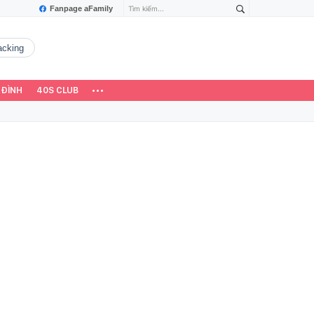
Fanpage aFamily
hacking
 ĐÌNH
40S CLUB