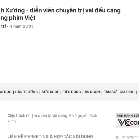
nh Xương - diễn viên chuyên trị vai đểu cáng
ong phim Việt
 trí
-
4 năm trước
ÁO DỤC
HẬU TRƯỜNG
SỨC KHỎE
TIÊU DÙNG
ĂN NGON
TÂM SỰ - GIA ĐÌNH
Chịu trách nhiệm quản lý nội dung:
Bà Nguyễn Bích
Minh.
LIÊN HỆ MARKETING & HỢP TÁC NỘI DUNG
© Copyright