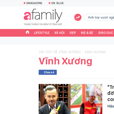
EMAGAZINE
DR. BLUE
Anh trai vượt n
LIFESTYLE
XÃ HỘI
ĐẸP
MẸ & BÉ
GIÁO DỤC
TIN TỨC VỀ VĨNH XƯƠNG - VINH XUONG
Vĩnh Xương
Chia sẻ
"T
đờ
co
Hậu