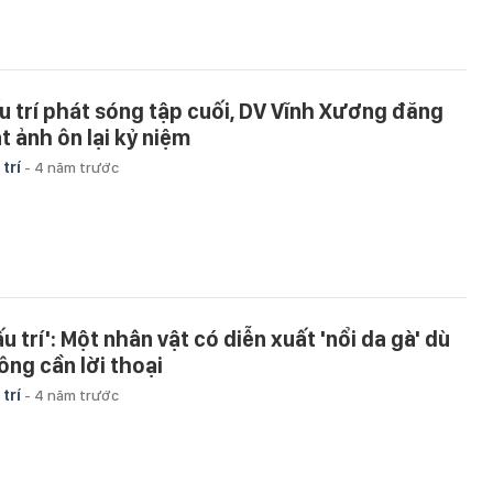
u trí phát sóng tập cuối, DV Vĩnh Xương đăng
t ảnh ôn lại kỷ niệm
 trí
-
4 năm trước
u trí': Một nhân vật có diễn xuất 'nổi da gà' dù
ông cần lời thoại
 trí
-
4 năm trước