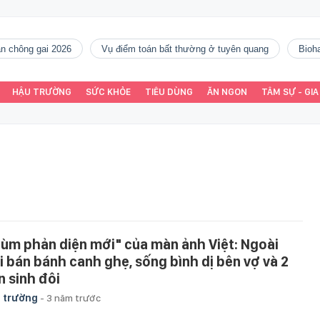
gàn chông gai 2026
vụ điểm toán bất thường ở tuyên quang
Bio
HẬU TRƯỜNG
SỨC KHỎE
TIÊU DÙNG
ĂN NGON
TÂM SỰ - GIA
rùm phản diện mới" của màn ảnh Việt: Ngoài
i bán bánh canh ghẹ, sống bình dị bên vợ và 2
n sinh đôi
 trường
-
3 năm trước