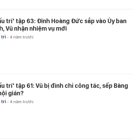
ấu trí' tập 63: Đinh Hoàng Đức sắp vào Ủy ban
nh, Vũ nhận nhiệm vụ mới
 trí
-
4 năm trước
u trí' tập 61: Vũ bị đình chỉ công tác, sếp Bàng
nội gián?
 trí
-
4 năm trước