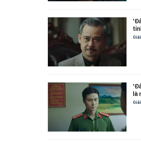
'Đ
tỉ
Giải
'Đấ
là 
Giải