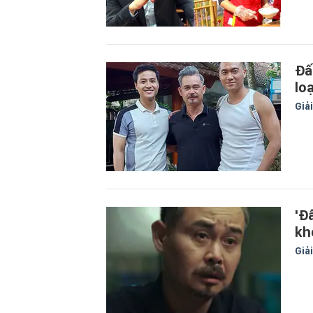
Đấ
loạ
Giải
'Đấ
kh
Giải