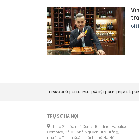
Vĩ
tr
Giải
TRANG CHỦ
LIFESTYLE
XÃ HỘI
ĐẸP
MẸ & BÉ
GI
TRỤ SỞ HÀ NỘI
Tầng 21, Tòa nhà Center Building, Hapulico
Complex, Số 01, phố Nguyễn Huy Tưởng,
phường Thanh Xuân, thành phố Hà Nội