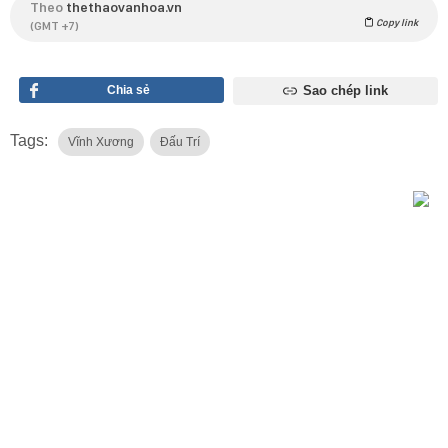
Theo
thethaovanhoa.vn
Copy link
(GMT +7)
Chia sẻ
Sao chép link
Tags:
Vĩnh Xương
Đấu Trí