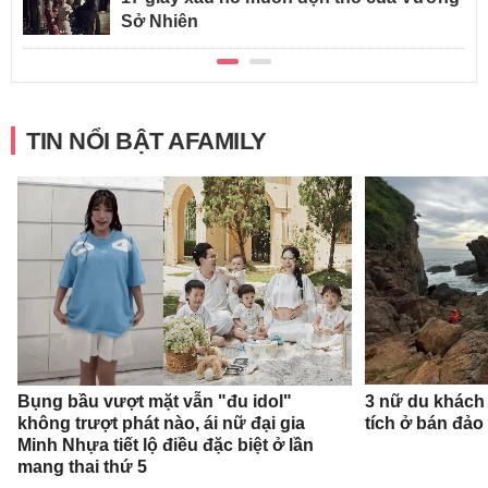
Sở Nhiên
TIN NỔI BẬT AFAMILY
Bụng bầu vượt mặt vẫn "đu idol"
3 nữ du khách
không trượt phát nào, ái nữ đại gia
tích ở bán đảo
Minh Nhựa tiết lộ điều đặc biệt ở lần
mang thai thứ 5