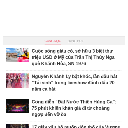
CÙNG MỤC
ĐANG HOT
Cuộc sống giàu có, sở hữu 3 biệt thự
triệu USD ở Mỹ của Trần Thị Thúy Nga
quê Khánh Hòa, SN 1976
Nguyễn Khánh Ly bật khóc, lần đầu hát
"Tái sinh" trong liveshow đánh dấu 20
năm ca hát
Công diễn “Đất Nước Thiên Hùng Ca”:
75 phút khiến khán giả đi từ choáng
ngợp đến vỡ òa
17 giây xấu hổ muốn độn thổ của Vương