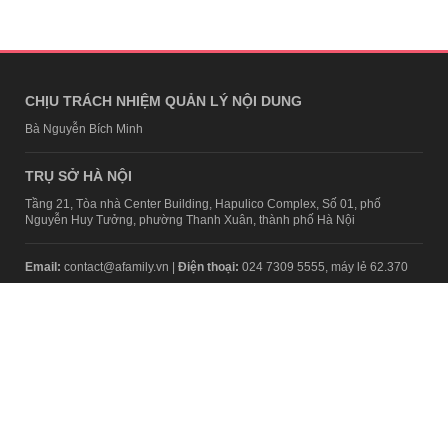
CHỊU TRÁCH NHIỆM QUẢN LÝ NỘI DUNG
Bà Nguyễn Bích Minh
TRỤ SỞ HÀ NỘI
Tầng 21, Tòa nhà Center Building, Hapulico Complex, Số 01, phố
Nguyễn Huy Tưởng, phường Thanh Xuân, thành phố Hà Nội
Email:
contact@afamily.vn |
Điện thoại:
024 7309 5555, máy lẻ 62.370
VPĐD TẠI TP.HCM
Tầng 4, Tòa nhà 123, số 127 Võ Văn Tần, Phường Xuân Hòa, TPHCM
Điện thoại:
028 7307 7979
Giấy phép thiết lập trang thông tin điện tử tổng hợp trên mạng số