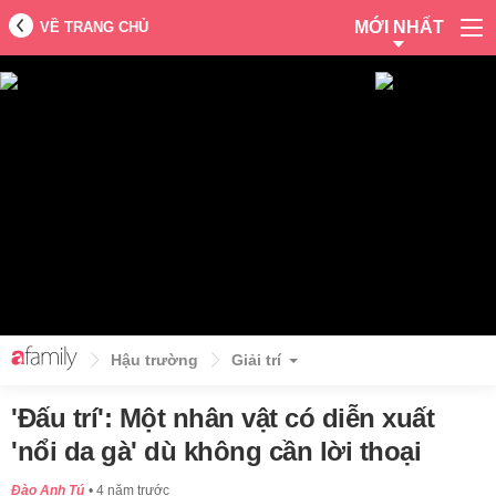
MỚI NHẤT
VỀ TRANG CHỦ
Hậu trường
Giải trí
'Đấu trí': Một nhân vật có diễn xuất
'nổi da gà' dù không cần lời thoại
Đào Anh Tú
4 năm trước