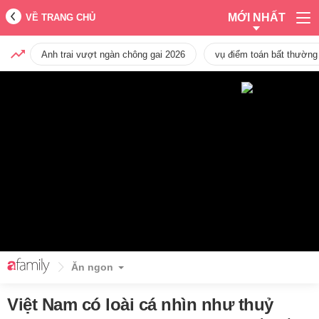
MỚI NHẤT
VỀ TRANG CHỦ
Anh trai vượt ngàn chông gai 2026
vụ điểm toán bất thường
Ăn ngon
Việt Nam có loài cá nhìn như thuỷ