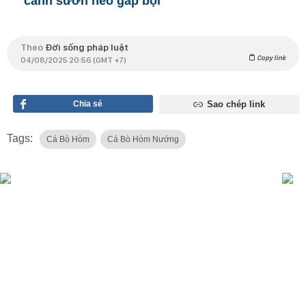
canh sườn heo gấp bội
Theo
Đời sống pháp luật
Copy link
04/08/2025 20:56 (GMT +7)
Chia sẻ
Sao chép link
Tags:
Cá Bò Hòm
Cá Bò Hòm Nướng