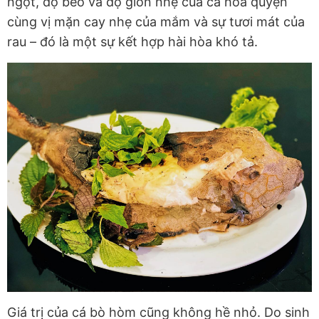
ngọt, độ béo và độ giòn nhẹ của cá hòa quyện
cùng vị mặn cay nhẹ của mắm và sự tươi mát của
rau – đó là một sự kết hợp hài hòa khó tả.
Giá trị của cá bò hòm cũng không hề nhỏ. Do sinh