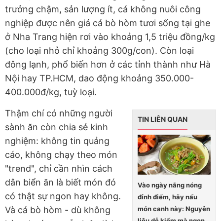
trưởng chậm, sản lượng ít, cá không nuôi công
nghiệp được nên giá cá bò hòm tươi sống tại ghe
ở Nha Trang hiện rơi vào khoảng 1,5 triệu đồng/kg
(cho loại nhỏ chỉ khoảng 300g/con). Còn loại
đông lạnh, phổ biến hơn ở các tỉnh thành như Hà
Nội hay TP.HCM, dao động khoảng 350.000-
400.000đ/kg, tuỳ loại.
Thậm chí có những người
TIN LIÊN QUAN
sành ăn còn chia sẻ kinh
nghiệm: không tin quảng
cáo, không chạy theo món
"trend", chỉ cần nhìn cách
dân biển ăn là biết món đó
Vào ngày nắng nóng
có thật sự ngon hay không.
đỉnh điểm, hãy nấu
món canh này: Nguyên
Và cá bò hòm - dù không
liệu dễ kiếm mà ngon