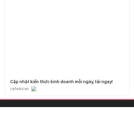
Cập nhật kiến thức kinh doanh mỗi ngày, tải ngay!
cafebiz.vn
CHỊU TRÁCH NHIỆM QUẢN LÝ NỘI DUNG
Bà Nguyễn Bích Minh