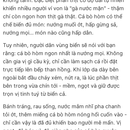
không tanh. Đặc biệt phần thịt có độ dai tự nhiên
khiến nhiều người ví von là "gà nước mặn" - thậm
chí còn ngon hơn thịt gà thật. Cá bò hòm có thể
chế biến đủ món: nướng muối ớt, hấp gừng sả,
nướng mọi… món nào cũng hấp dẫn.
Tuy nhiên, người dân vùng biển sẽ nói với bạn
rằng: cá bò hòm ngon nhất là nướng mọi. Không
cần gia vị gì cầu kỳ, chỉ cần làm sạch cá rồi đặt
trực tiếp lên bếp than hồng. Khi lớp da dày bên
ngoài bắt đầu cháy xém, nứt ra, là lúc phần thịt
bên trong vừa chín tới - mềm, ngọt và giữ được
trọn vị tinh tuý từ biển cả.
Bánh tráng, rau sống, nước mắm nhĩ pha chanh
tỏi ớt, thêm miếng cá bò hòm nóng hổi cuốn vào -
chỉ cần vậy là đã đủ khiến bao người mê mẩn. Vị