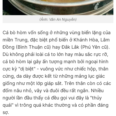
(Ảnh: Vân An Nguyễn)
Cá bò hòm vốn sống ở những vùng biển lặng của
miền Trung, đặc biệt phổ biến ở Khánh Hòa, Lâm
Đồng (Bình Thuận cũ) hay Đắk Lắk (Phú Yên cũ).
Dù không phải loài cá to lớn hay màu sắc rực rỡ,
cá bò hòm lại gây ấn tượng mạnh bởi ngoại hình
cực kỳ "dị biệt" - vuông vức như chiếc hộp, thân
cứng, da dày được kết từ những mảng lục giác
giống như một lớp giáp sắt. Trên thân còn có các
đốm nâu nhỏ, vây và đuôi đều rất ngắn. Nhiều
người lần đầu thấy cá đều gọi vui đây là "thủy
quái" vì trông quá khác thường và có phần đáng
sợ.