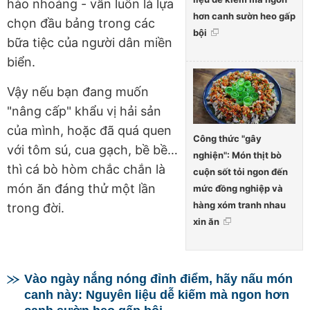
hào nhoáng - vẫn luôn là lựa
hơn canh sườn heo gấp
chọn đầu bảng trong các
bội
bữa tiệc của người dân miền
biển.
Vậy nếu bạn đang muốn
"nâng cấp" khẩu vị hải sản
của mình, hoặc đã quá quen
Công thức "gây
với tôm sú, cua gạch, bề bề…
nghiện": Món thịt bò
thì cá bò hòm chắc chắn là
cuộn sốt tỏi ngon đến
món ăn đáng thử một lần
mức đồng nghiệp và
hàng xóm tranh nhau
trong đời.
xin ăn
Vào ngày nắng nóng đỉnh điểm, hãy nấu món
canh này: Nguyên liệu dễ kiếm mà ngon hơn