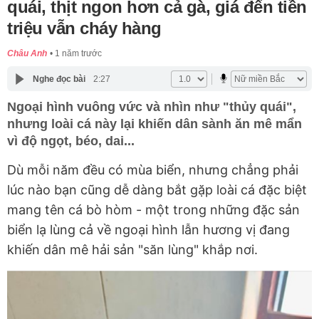
quái, thịt ngon hơn cả gà, giá đến tiền
triệu vẫn cháy hàng
Châu Anh
1 năm trước
Nghe đọc bài
2:27
Ngoại hình vuông vức và nhìn như "thủy quái",
nhưng loài cá này lại khiến dân sành ăn mê mẩn
vì độ ngọt, béo, dai...
Dù mỗi năm đều có mùa biển, nhưng chẳng phải
lúc nào bạn cũng dễ dàng bắt gặp loài cá đặc biệt
mang tên cá bò hòm - một trong những đặc sản
biển lạ lùng cả về ngoại hình lẫn hương vị đang
khiến dân mê hải sản "săn lùng" khắp nơi.