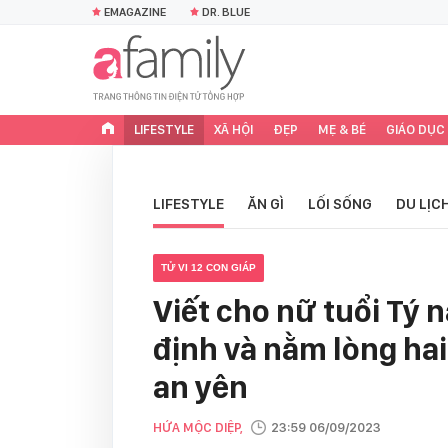
EMAGAZINE
DR. BLUE
LIFESTYLE
XÃ HỘI
ĐẸP
MẸ & BÉ
GIÁO DỤC
LIFESTYLE
ĂN GÌ
LỐI SỐNG
DU LỊC
TỬ VI 12 CON GIÁP
Viết cho nữ tuổi Tý 
định và nằm lòng hai
an yên
HỨA MỘC DIỆP,
23:59 06/09/2023