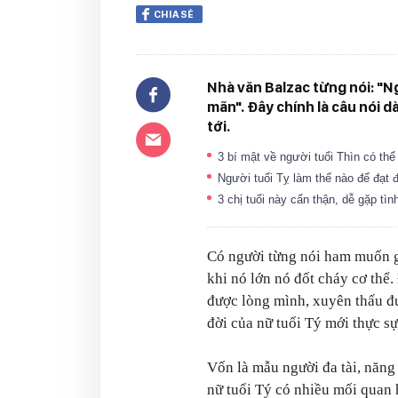
CHIA SẺ
Nhà văn Balzac từng nói: "N
mãn". Đây chính là câu nói 
tới.
3 bí mật về người tuổi Thìn có th
Người tuổi Tỵ làm thế nào để đạt
3 chị tuổi này cẩn thận, dễ gặp tì
Có người từng nói ham muốn gi
khi nó lớn nó đốt cháy cơ thể.
được lòng mình, xuyên thấu đ
đời của nữ tuổi Tý mới thực sự
Vốn là mẫu người đa tài, năng
nữ tuổi Tý có nhiều mối quan