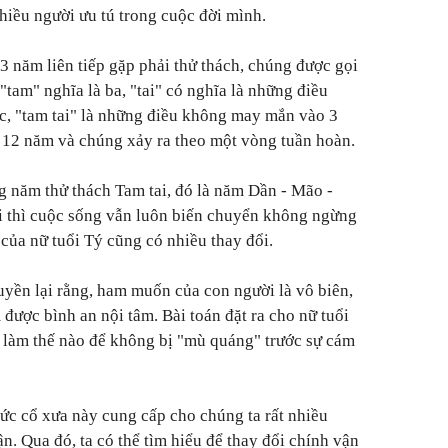
iều người ưu tú trong cuộc đời mình.
3 năm liên tiếp gặp phải thử thách, chúng được gọi
 "tam" nghĩa là ba, "tai" có nghĩa là những điều
, "tam tai" là những điều không may mắn vào 3
 12 năm và chúng xảy ra theo một vòng tuần hoàn.
g năm thử thách Tam tai, đó là năm Dần - Mão -
i thì cuộc sống vẫn luôn biến chuyển không ngừng
của nữ tuổi Tý cũng có nhiều thay đổi.
yền lại rằng, ham muốn của con người là vô biên,
 được bình an nội tâm. Bài toán đặt ra cho nữ tuổi
à làm thế nào để không bị "mù quáng" trước sự cám
hức cổ xưa này cung cấp cho chúng ta rất nhiều
n. Qua đó, ta có thể tìm hiểu để thay đổi chính vận