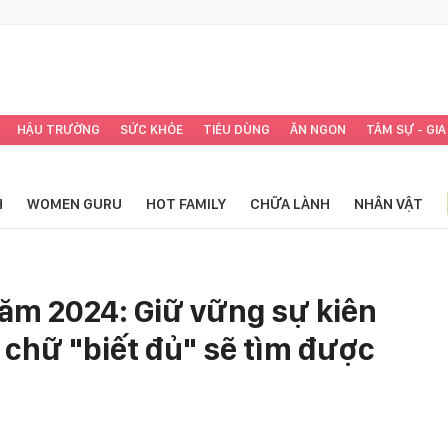
HẬU TRƯỜNG
SỨC KHỎE
TIÊU DÙNG
ĂN NGON
TÂM SỰ - GIA
H
WOMEN GURU
HOT FAMILY
CHỮA LÀNH
NHÂN VẬT
năm 2024: Giữ vững sự kiên
 chữ "biết đủ" sẽ tìm được