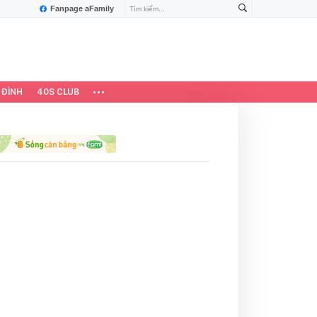
Fanpage aFamily
 ĐÌNH
40S CLUB