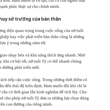
á khứ. Ham muốn là vô tận, chỉ có con người thật
hạnh phúc thực sự cho chính mình.
 huy sở trường của bản thân
ng diện quan trọng trong cuộc sống của nữ tuổi
ghiệp hay việc phát triển bản thân cũng là những
 lưu ý trong những năm tới.
 giao nhạy bén và khả năng thích ứng nhanh. Nhờ
 khi cơ hội tới, nữ tuổi Tý có thể nhanh chóng
 đường phát triển mới.
 cách tiếp cận cuộc sống. Trong những thời điểm có
cần đến thái độ kiên định. Ham muốn đôi khi chỉ là
 cần có thời gian lẫn kinh nghiệm để tích lũy. Cho
sẽ cho phép nữ tuổi Tý đưa ra những lựa chọn đúng
rên con đường của riêng mình.