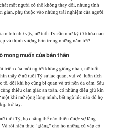
hất một người có thể không thay đổi, nhưng tính
hời gian, phụ thuộc vào những trải nghiệm của người
ủa mình như vậy, nữ tuổi Tý cần nhớ kỹ từ khóa nào
đẹp và thịnh vượng hơn trong những năm tới?
 rõ mong muốn của bản thân
át triển của mỗi người không giống nhau, nữ tuổi
hìn thấy ở nữ tuổi Tý sự lạc quan, vui vẻ, luôn tích
 tế, đôi khi họ cũng bi quan và trở nên đa cảm. Sâu
ý cũng thiếu cảm giác an toàn, có những điều giữ kín
 một khi mở rộng lòng mình, bất ngờ lúc nào đó họ
ịp trở tay.
nữ tuổi Tý, họ chẳng thể nào thiếu được sự lãng
 Và rồi hiện thực "giáng" cho họ những cú vấp có