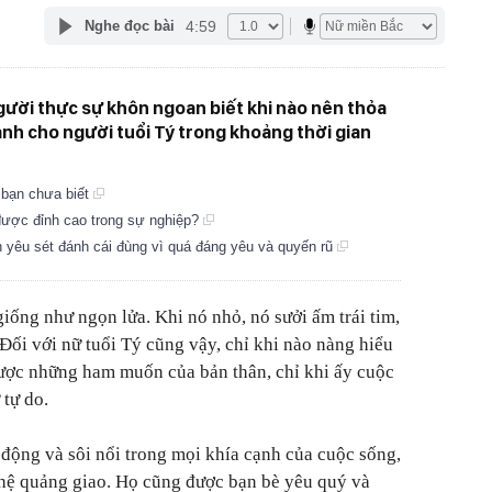
4:59
Nghe đọc bài
gười thực sự khôn ngoan biết khi nào nên thỏa
dành cho người tuổi Tý trong khoảng thời gian
ể bạn chưa biết
 được đỉnh cao trong sự nghiệp?
nh yêu sét đánh cái đùng vì quá đáng yêu và quyến rũ
ống như ngọn lửa. Khi nó nhỏ, nó sưởi ấm trái tim,
 Đối với nữ tuổi Tý cũng vậy, chỉ khi nào nàng hiểu
ược những ham muốn của bản thân, chỉ khi ấy cuộc
 tự do.
 động và sôi nổi trong mọi khía cạnh của cuộc sống,
 hệ quảng giao. Họ cũng được bạn bè yêu quý và