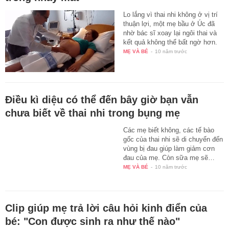
Lo lắng vì thai nhi không ở vị trí
thuận lợi, một mẹ bầu ở Úc đã
nhờ bác sĩ xoay lại ngôi thai và
kết quả không thể bất ngờ hơn.
MẸ VÀ BÉ
-
10 năm trước
Điều kì diệu có thể đến bây giờ bạn vẫn
chưa biết về thai nhi trong bụng mẹ
Các mẹ biết không, các tế bào
gốc của thai nhi sẽ di chuyển đến
vùng bị đau giúp làm giảm cơn
đau của mẹ. Còn sữa mẹ sẽ…
MẸ VÀ BÉ
-
10 năm trước
Clip giúp mẹ trả lời câu hỏi kinh điển của
bé: "Con được sinh ra như thế nào"