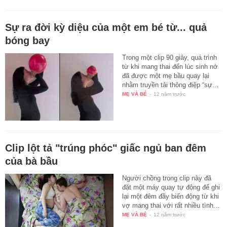
Sự ra đời kỳ diệu của một em bé từ... quả
bóng bay
Trong một clip 90 giây, quá trình
từ khi mang thai đến lúc sinh nở
đã được một mẹ bầu quay lại
nhằm truyền tải thông điệp “sự…
MẸ VÀ BÉ
-
12 năm trước
Clip lột tả "trúng phóc" giấc ngủ ban đêm
của bà bầu
Người chồng trong clip này đã
đặt một máy quay tự động để ghi
lại một đêm đầy biến động từ khi
vợ mang thai với rất nhiều tình…
MẸ VÀ BÉ
-
12 năm trước