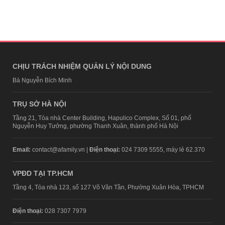
CHỊU TRÁCH NHIỆM QUẢN LÝ NỘI DUNG
Bà Nguyễn Bích Minh
TRỤ SỞ HÀ NỘI
Tầng 21, Tòa nhà Center Building, Hapulico Complex, Số 01, phố
Nguyễn Huy Tưởng, phường Thanh Xuân, thành phố Hà Nội
Email:
contact@afamily.vn |
Điện thoại:
024 7309 5555, máy lẻ 62.370
VPĐD TẠI TP.HCM
Tầng 4, Tòa nhà 123, số 127 Võ Văn Tần, Phường Xuân Hòa, TPHCM
Điện thoại:
028 7307 7979