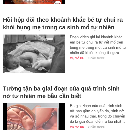
Hồi hộp dõi theo khoảnh khắc bé tự chui ra
khỏi bụng mẹ trong ca sinh mổ tự nhiên
Đoạn video ghi lại khoảnh khắc
em bé tự chui ra từ vết mổ trên
bụng mẹ trong một ca sinh mổ tự
nhiên đã khiến không ít người…
MẸ VÀ BÉ
-
9 năm trước
Tường tận ba giai đoạn của quá trình sinh
nở tự nhiên mẹ bầu cần biết
Ba giai đoạn của quá trình sinh
nở bao gồm chuyển dạ, sinh nở
và sổ nhau thai, trong đó chuyển
dạ là giai đoạn diễn ra lâu nhất…
MẸ VÀ BÉ
-
9 năm trước