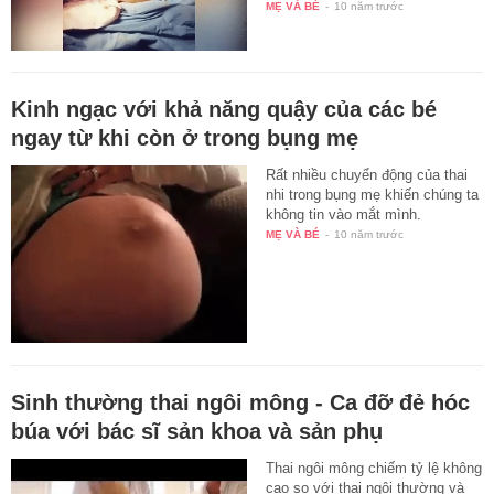
MẸ VÀ BÉ
-
10 năm trước
Kinh ngạc với khả năng quậy của các bé
ngay từ khi còn ở trong bụng mẹ
Rất nhiều chuyển động của thai
nhi trong bụng mẹ khiến chúng ta
không tin vào mắt mình.
MẸ VÀ BÉ
-
10 năm trước
Sinh thường thai ngôi mông - Ca đỡ đẻ hóc
búa với bác sĩ sản khoa và sản phụ
Thai ngôi mông chiếm tỷ lệ không
cao so với thai ngôi thường và