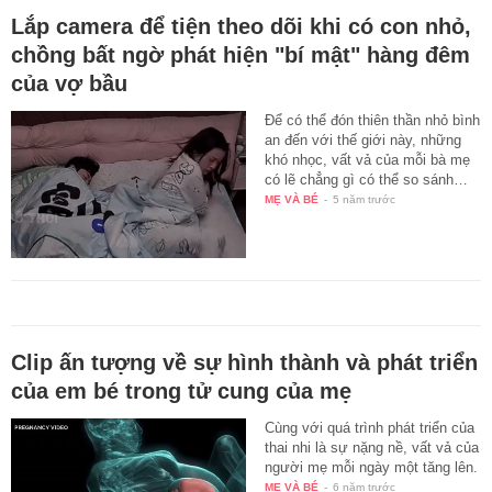
Lắp camera để tiện theo dõi khi có con nhỏ,
chồng bất ngờ phát hiện "bí mật" hàng đêm
của vợ bầu
Để có thể đón thiên thần nhỏ bình
an đến với thế giới này, những
khó nhọc, vất vả của mỗi bà mẹ
có lẽ chẳng gì có thể so sánh…
MẸ VÀ BÉ
-
5 năm trước
Clip ấn tượng về sự hình thành và phát triển
của em bé trong tử cung của mẹ
Cùng với quá trình phát triển của
thai nhi là sự nặng nề, vất vả của
người mẹ mỗi ngày một tăng lên.
MẸ VÀ BÉ
-
6 năm trước