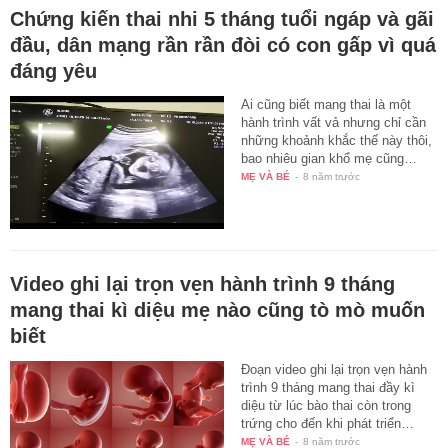
Chứng kiến thai nhi 5 tháng tuổi ngáp và gãi
đầu, dân mạng rần rần đòi có con gấp vì quá
đáng yêu
Ai cũng biết mang thai là một
hành trình vất vả nhưng chỉ cần
những khoảnh khắc thế này thôi,
bao nhiêu gian khổ mẹ cũng…
MẸ VÀ BÉ
-
8 năm trước
Video ghi lại trọn vẹn hành trình 9 tháng
mang thai kì diệu mẹ nào cũng tò mò muốn
biết
Đoạn video ghi lại trọn vẹn hành
trình 9 tháng mang thai đầy kì
diệu từ lúc bào thai còn trong
trứng cho đến khi phát triển…
MẸ VÀ BÉ
-
8 năm trước