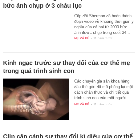
bức ảnh chụp ở 3 châu lục
Cặp đôi Sherman đã hoàn thành
đoạn video về khoảng thời gian ý
nghĩa của cả hai từ 2000 bức
ảnh được chụp trong suốt 34…
MẸ VÀ BÉ
-
11 năm trước
Kinh ngạc trước sự thay đổi của cơ thể mẹ
trong quá trình sinh con
Các chuyên gia sản khoa hàng
đầu thế giới đã mô phỏng lại một
cách chân thực và chi tiết quá
trình sinh con của một người
mẹ…
MẸ VÀ BÉ
-
11 năm trước
Clip cận cảnh sự thay đổi kì diệu của cơ thể