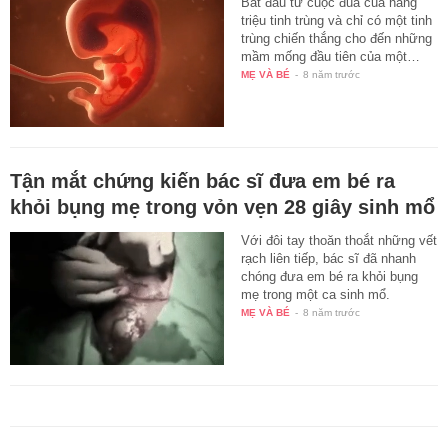
Bắt đầu từ cuộc đua của hàng
triệu tinh trùng và chỉ có một tinh
trùng chiến thắng cho đến những
mầm mống đầu tiên của một…
MẸ VÀ BÉ
-
8 năm trước
Tận mắt chứng kiến bác sĩ đưa em bé ra
khỏi bụng mẹ trong vỏn vẹn 28 giây sinh mổ
Với đôi tay thoăn thoắt những vết
rạch liên tiếp, bác sĩ đã nhanh
chóng đưa em bé ra khỏi bụng
mẹ trong một ca sinh mổ.
MẸ VÀ BÉ
-
8 năm trước