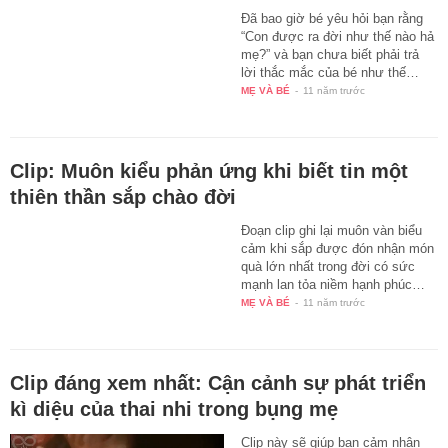
Đã bao giờ bé yêu hỏi bạn rằng
“Con được ra đời như thế nào hả
mẹ?” và bạn chưa biết phải trả
lời thắc mắc của bé như thế…
MẸ VÀ BÉ
-
11 năm trước
Clip: Muôn kiểu phản ứng khi biết tin một
thiên thần sắp chào đời
Đoạn clip ghi lại muôn vàn biểu
cảm khi sắp được đón nhận món
quà lớn nhất trong đời có sức
mạnh lan tỏa niềm hạnh phúc…
MẸ VÀ BÉ
-
11 năm trước
Clip đáng xem nhất: Cận cảnh sự phát triển
kì diệu của thai nhi trong bụng mẹ
Clip này sẽ giúp bạn cảm nhận