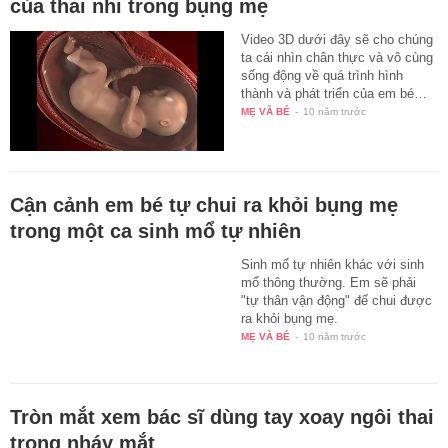
của thai nhi trong bụng mẹ
Video 3D dưới đây sẽ cho chúng
ta cái nhìn chân thực và vô cùng
sống động về quá trình hình
thành và phát triển của em bé…
MẸ VÀ BÉ
-
10 năm trước
Cận cảnh em bé tự chui ra khỏi bụng mẹ
trong một ca sinh mổ tự nhiên
Sinh mổ tự nhiên khác với sinh
mổ thông thường. Em sẽ phải
"tự thân vận động" để chui được
ra khỏi bụng mẹ.
MẸ VÀ BÉ
-
10 năm trước
Tròn mắt xem bác sĩ dùng tay xoay ngôi thai
trong nháy mắt