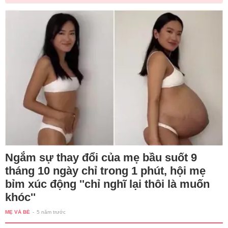
Ngắm sự thay đổi của mẹ bầu suốt 9
tháng 10 ngày chỉ trong 1 phút, hội mẹ
bỉm xúc động ''chỉ nghĩ lại thôi là muốn
khóc''
MẸ VÀ BÉ
-
5 năm trước