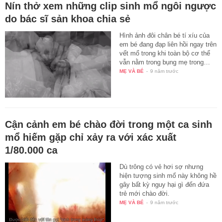
Nín thở xem những clip sinh mổ ngôi ngược
do bác sĩ sản khoa chia sẻ
Hình ảnh đôi chân bé tí xíu của
em bé đang đạp liên hồi ngay trên
vết mổ trong khi toàn bộ cơ thể
vẫn nằm trong bụng mẹ trong…
MẸ VÀ BÉ
-
9 năm trước
Cận cảnh em bé chào đời trong một ca sinh
mổ hiếm gặp chỉ xảy ra với xác xuất
1/80.000 ca
Dù trông có vẻ hơi sợ nhưng
hiện tượng sinh mổ này không hề
gây bất kỳ nguy hại gì đến đứa
trẻ mới chào đời.
MẸ VÀ BÉ
-
9 năm trước