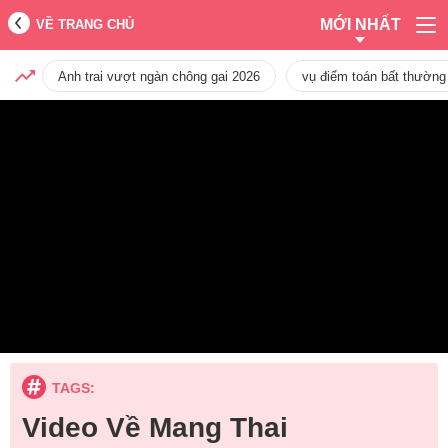
MỚI NHẤT
VỀ TRANG CHỦ
Anh trai vượt ngàn chông gai 2026
vụ điểm toán bất thường
TAGS:
Video Về Mang Thai