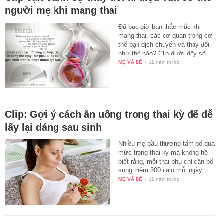
người mẹ khi mang thai
Đã bao giờ bạn thắc mắc khi
mang thai, các cơ quan trong cơ
thể bạn dịch chuyển và thay đổi
như thế nào? Clip dưới dây sẽ…
MẸ VÀ BÉ
-
11 năm trước
Clip: Gợi ý cách ăn uống trong thai kỳ để dễ
lấy lại dáng sau sinh
Nhiều mẹ bầu thường tẩm bổ quá
mức trong thai kỳ mà không hề
biết rằng, mỗi thai phụ chỉ cần bổ
sung thêm 300 calo mỗi ngày,…
MẸ VÀ BÉ
-
11 năm trước