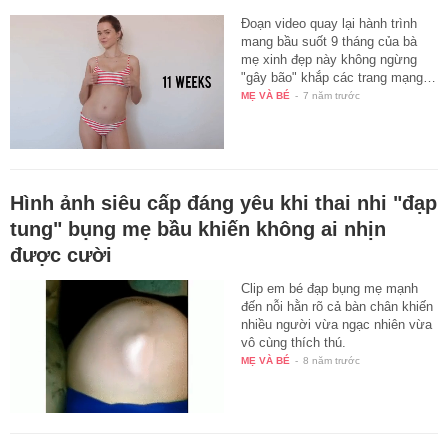
Đoạn video quay lại hành trình
mang bầu suốt 9 tháng của bà
mẹ xinh đẹp này không ngừng
"gây bão" khắp các trang mạng…
MẸ VÀ BÉ
-
7 năm trước
Hình ảnh siêu cấp đáng yêu khi thai nhi "đạp
tung" bụng mẹ bầu khiến không ai nhịn
được cười
Clip em bé đạp bụng mẹ mạnh
đến nỗi hằn rõ cả bàn chân khiến
nhiều người vừa ngạc nhiên vừa
vô cùng thích thú.
MẸ VÀ BÉ
-
8 năm trước