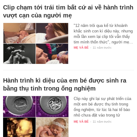
Clip chạm tới trái tim bất cứ ai về hành trình
vượt cạn của người mẹ
"12 năm trôi qua kể từ khoảnh
khắc sinh con kì diệu này, nhưng
mỗi lần xem lại clip tôi vẫn thấy
tim mình thổn thức", người mẹ…
MẸ VÀ BÉ
-
11 năm trước
Hành trình kì diệu của em bé được sinh ra
bằng thụ tinh trong ống nghiệm
Clip này ghi lại sự phát triển của
một em bé được thụ tinh trong
ống nghiệm, từ lúc là hai tế bào
nhỏ chưa đặt vào trong tử
cung…
MẸ VÀ BÉ
-
11 năm trước