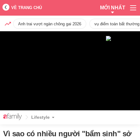
MỚI NHẤT
VỀ TRANG CHỦ
Anh trai vượt ngàn chông gai 2026
vụ điểm toán bất thường
Lifestyle
Vì sao có nhiều người "bẩm sinh" sở