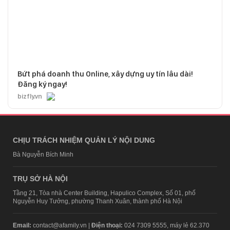
Bứt phá doanh thu Online, xây dựng uy tín lâu dài!
Đăng ký ngay!
bizfly.vn
CHỊU TRÁCH NHIỆM QUẢN LÝ NỘI DUNG
Bà Nguyễn Bích Minh
TRỤ SỞ HÀ NỘI
Tầng 21, Tòa nhà Center Building, Hapulico Complex, Số 01, phố
Nguyễn Huy Tưởng, phường Thanh Xuân, thành phố Hà Nội
Email:
contact@afamily.vn |
Điện thoại:
024 7309 5555, máy lẻ 62.370