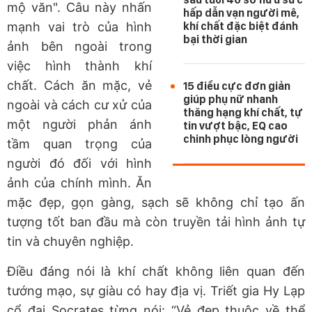
mộ văn". Câu này nhấn
hấp dẫn vạn người mê,
mạnh vai trò của hình
khí chất đặc biệt đánh
bại thời gian
ảnh bên ngoài trong
việc hình thành khí
chất. Cách ăn mặc, vẻ
15 điều cực đơn giản
giúp phụ nữ nhanh
ngoài và cách cư xử của
thăng hạng khí chất, tự
một người phản ánh
tin vượt bậc, EQ cao
chinh phục lòng người
tầm quan trọng của
người đó đối với hình
ảnh của chính mình. Ăn
mặc đẹp, gọn gàng, sạch sẽ không chỉ tạo ấn
tượng tốt ban đầu mà còn truyền tải hình ảnh tự
tin và chuyên nghiệp.
Điều đáng nói là khí chất không liên quan đến
tướng mạo, sự giàu có hay địa vị. Triết gia Hy Lạp
cổ đại Socrates từng nói: “Vẻ đẹp thuộc về thể