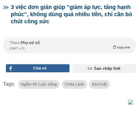
3 việc đơn giản giúp "giảm áp lực, tăng hạnh
phúc", không dùng quá nhiều tiền, chỉ cần bỏ
chút công sức
Theo
Phụ nữ số
Copy link
(GMT +7)
Chia sẻ
Sao chép link
Tags:
Ngẫm Về Cuộc Sống
Chữa Lành
Khí Chất