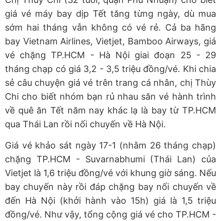
giá vé máy bay dịp Tết tăng từng ngày, dù mua
sớm hai tháng vẫn không có vé rẻ. Cả ba hãng
bay Vietnam Airlines, Vietjet, Bamboo Airways, giá
vé chặng TP.HCM - Hà Nội giai đoạn 25 - 29
tháng chạp có giá 3,2 - 3,5 triệu đồng/vé. Khi chia
sẻ câu chuyện giá vé trên trang cá nhân, chị Thùy
Chi cho biết nhóm bạn rủ nhau săn vé hành trình
về quê ăn Tết năm nay khác lạ là bay từ TP.HCM
qua Thái Lan rồi nối chuyến về Hà Nội.
Giá vé khảo sát ngày 17-1 (nhằm 26 tháng chạp)
chặng TP.HCM - Suvarnabhumi (Thái Lan) của
Vietjet là 1,6 triệu đồng/vé với khung giờ sáng. Nếu
bay chuyến này rồi đáp chặng bay nối chuyến về
đến Hà Nội (khởi hành vào 15h) giá là 1,5 triệu
đồng/vé. Như vậy, tổng cộng giá vé cho TP.HCM -