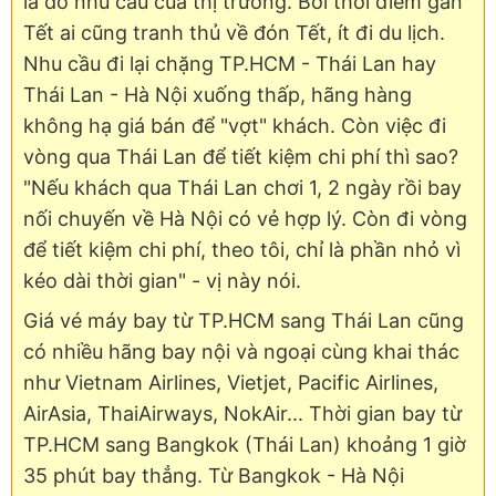
là do nhu cầu của thị trường. Bởi thời điểm gần
Tết ai cũng tranh thủ về đón Tết, ít đi du lịch.
Nhu cầu đi lại chặng TP.HCM - Thái Lan hay
Thái Lan - Hà Nội xuống thấp, hãng hàng
không hạ giá bán để "vợt" khách. Còn việc đi
vòng qua Thái Lan để tiết kiệm chi phí thì sao?
"Nếu khách qua Thái Lan chơi 1, 2 ngày rồi bay
nối chuyến về Hà Nội có vẻ hợp lý. Còn đi vòng
để tiết kiệm chi phí, theo tôi, chỉ là phần nhỏ vì
kéo dài thời gian" - vị này nói.
Giá vé máy bay từ TP.HCM sang Thái Lan cũng
có nhiều hãng bay nội và ngoại cùng khai thác
như Vietnam Airlines, Vietjet, Pacific Airlines,
AirAsia, ThaiAirways, NokAir... Thời gian bay từ
TP.HCM sang Bangkok (Thái Lan) khoảng 1 giờ
35 phút bay thẳng. Từ Bangkok - Hà Nội