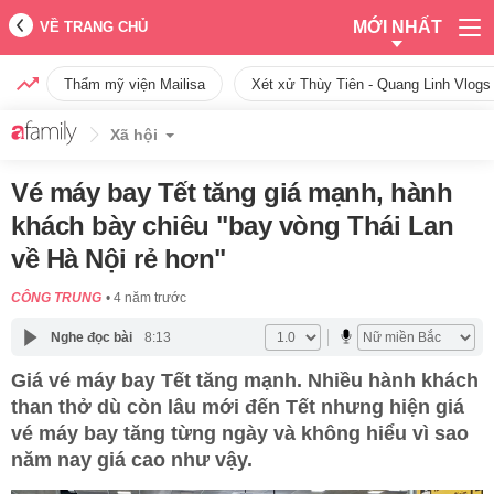
MỚI NHẤT
VỀ TRANG CHỦ
Thẩm mỹ viện Mailisa
Xét xử Thùy Tiên - Quang Linh Vlogs
Xã hội
Vé máy bay Tết tăng giá mạnh, hành
khách bày chiêu "bay vòng Thái Lan
về Hà Nội rẻ hơn"
CÔNG TRUNG
4 năm trước
Nghe đọc bài
8:13
Giá vé máy bay Tết tăng mạnh. Nhiều hành khách
than thở dù còn lâu mới đến Tết nhưng hiện giá
vé máy bay tăng từng ngày và không hiểu vì sao
năm nay giá cao như vậy.