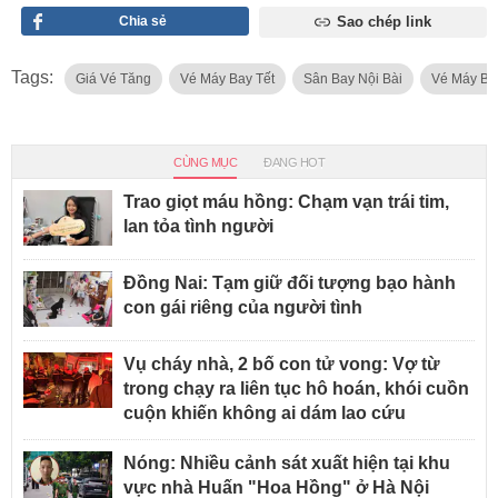
Chia sẻ
Sao chép link
Tags:
Giá Vé Tăng
Vé Máy Bay Tết
Sân Bay Nội Bài
Vé Máy Ba
CÙNG MỤC
ĐANG HOT
Trao giọt máu hồng: Chạm vạn trái tim,
lan tỏa tình người
Đồng Nai: Tạm giữ đối tượng bạo hành
con gái riêng của người tình
Vụ cháy nhà, 2 bố con tử vong: Vợ từ
trong chạy ra liên tục hô hoán, khói cuồn
cuộn khiến không ai dám lao cứu
Nóng: Nhiều cảnh sát xuất hiện tại khu
vực nhà Huấn "Hoa Hồng" ở Hà Nội