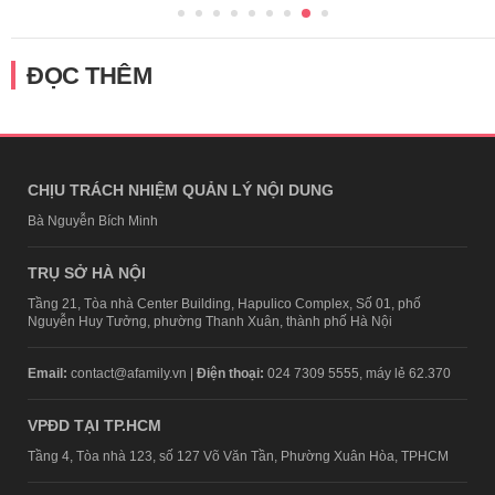
ĐỌC THÊM
CHỊU TRÁCH NHIỆM QUẢN LÝ NỘI DUNG
Bà Nguyễn Bích Minh
TRỤ SỞ HÀ NỘI
Tầng 21, Tòa nhà Center Building, Hapulico Complex, Số 01, phố
Nguyễn Huy Tưởng, phường Thanh Xuân, thành phố Hà Nội
Email:
contact@afamily.vn |
Điện thoại:
024 7309 5555, máy lẻ 62.370
VPĐD TẠI TP.HCM
Tầng 4, Tòa nhà 123, số 127 Võ Văn Tần, Phường Xuân Hòa, TPHCM