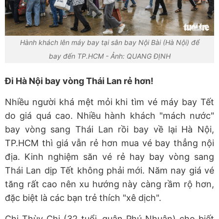
Hành khách lên máy bay tại sân bay Nội Bài (Hà Nội) để
bay đến TP.HCM - Ảnh: QUANG ĐỊNH
Đi Hà Nội bay vòng Thái Lan rẻ hơn!
Nhiều người khá mệt mỏi khi tìm vé máy bay Tết
do giá quá cao. Nhiều hành khách "mách nước"
bay vòng sang Thái Lan rồi bay về lại Hà Nội,
TP.HCM thì giá vẫn rẻ hơn mua vé bay thẳng nội
địa. Kinh nghiệm săn vé rẻ hay bay vòng sang
Thái Lan dịp Tết không phải mới. Năm nay giá vé
tăng rất cao nên xu hướng này càng rầm rộ hơn,
đặc biệt là các bạn trẻ thích "xê dịch".
Chị Thùy Chi (32 tuổi, quận Phú Nhuận) cho biết