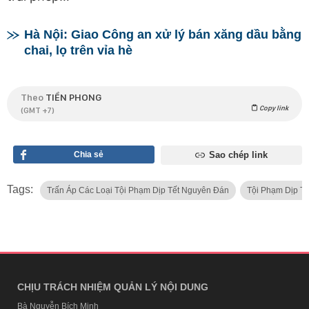
Hà Nội: Giao Công an xử lý bán xăng dầu bằng
chai, lọ trên vỉa hè
Theo
TIỀN PHONG
Copy link
(GMT +7)
Chia sẻ
Sao chép link
Tags:
Trấn Áp Các Loại Tội Phạm Dịp Tết Nguyên Đán
Tội Phạm Dịp T
CHỊU TRÁCH NHIỆM QUẢN LÝ NỘI DUNG
Bà Nguyễn Bích Minh