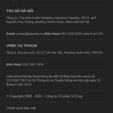
TRỤ SỞ HÀ NỘI
Tầng 21, Tòa nhà Center Building, Hapulico Complex, Số 01, phố
Nguyễn Huy Tưởng, phường Thanh Xuân, thành phố Hà Nội
Email:
contact@afamily.vn |
Điện thoại:
024 7309 5555, máy lẻ 62.370
VPĐD TẠI TP.HCM
Tầng 4, Tòa nhà 123, số 127 Võ Văn Tần, Phường Xuân Hòa, TPHCM
Điện thoại:
028 7307 7979
Giấy phép thiết lập trang thông tin điện tử tổng hợp trên mạng số
2217/GP-TTĐT do Sở Thông tin và Truyền thông Hà Nội cấp ngày 10
tháng 4 năm 2019
© Copyright 2008 - 2024 – Công ty Cổ phần VCCorp
Chính sách bảo mật