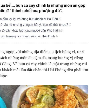
cua bể…, bún cá cay chính là những món ăn góp
cuốn ở “thành phố hoa phượng đỏ”.
n cầu kỳ lại vô cùng hút khách ở Hà Tiên
ở vỉa hè nhưng vị ngon hết ý, bạn đã thử chưa?
h tế đầy khác biệt của người dân Phố Hiến
 với hương lá xương sông ở Thái Bình
g ngợp với những địa điểm du lịch hùng vĩ, tươi
 sách những món ăn đậm đà, mang hương vị riêng
hố Cảng. Và bún cá cay chính là một trong những cái
 khách mỗi lần đặt chân tới Hải Phòng đều phải tìm
được.