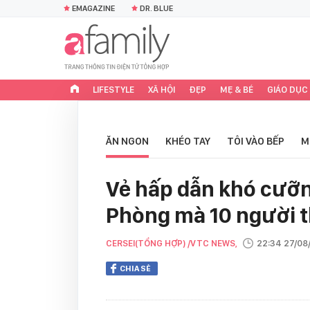
EMAGAZINE
DR. BLUE
LIFESTYLE
XÃ HỘI
ĐẸP
MẸ & BÉ
GIÁO DỤC
ĂN NGON
KHÉO TAY
TÔI VÀO BẾP
M
Vẻ hấp dẫn khó cưỡn
Phòng mà 10 người t
CERSEI(TỔNG HỢP) /VTC NEWS,
22:34 27/08
CHIA SẺ