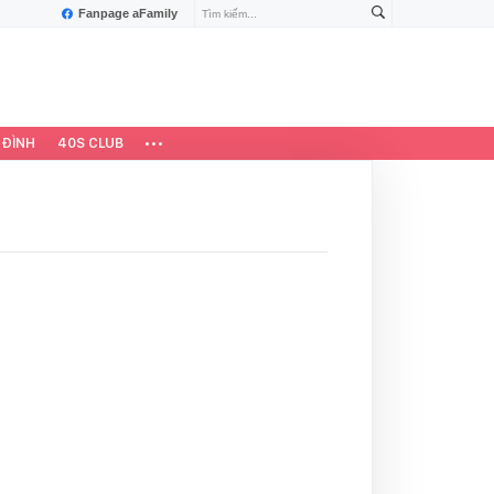
Fanpage aFamily
 ĐÌNH
40S CLUB