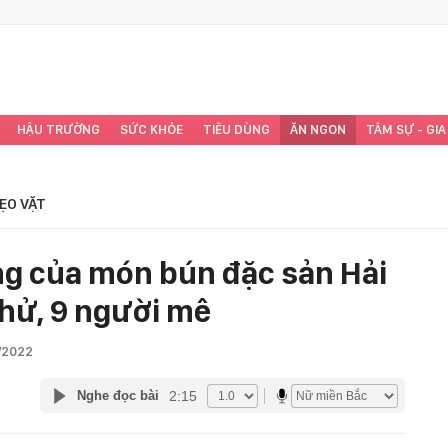
HẬU TRƯỜNG
SỨC KHỎE
TIÊU DÙNG
ĂN NGON
TÂM SỰ - GIA
ẸO VẶT
g của món bún đặc sản Hải
hử, 9 người mê
/2022
2:15
Nghe đọc bài