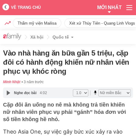
MỚI NHẤT
VỀ TRANG CHỦ
Thẩm mỹ viện Mailisa
Xét xử Thùy Tiên - Quang Linh Vlogs
Xã hội
Quốc tế
Vào nhà hàng ăn bữa gần 5 triệu, cặp
đôi có hành động khiến nữ nhân viên
phục vụ khóc ròng
Minh Nhật
3 năm trước
Nghe đọc bài
4:02
Cặp đôi ăn uống no nê mà không trả tiền khiến
nữ nhân viên phục vụ phải “gánh” hóa đơn với
số tiền không hề nhỏ.
Theo Asia One, sự việc gây bức xúc xảy ra vào