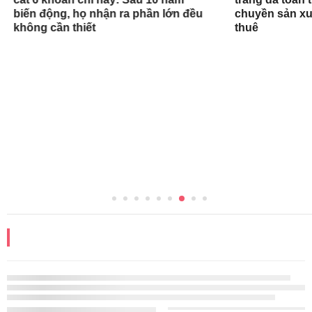
Người dưới 35 tuổi đang đồng loạt
Tạm giữ gần 3
cắt 6 khoản chi này: Sau 10 năm
trắng da toàn t
biến động, họ nhận ra phần lớn đều
chuyền sản xu
không cần thiết
thuê
ĐỌC THÊM
CHỊU TRÁCH NHIỆM QUẢN LÝ NỘI DUNG