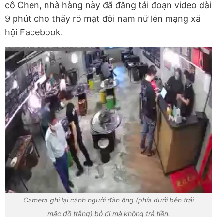
cô Chen, nhà hàng này đã đăng tải đoạn video dài
9 phút cho thấy rõ mặt đôi nam nữ lên mạng xã
hội Facebook.
Camera ghi lại cảnh người đàn ông (phía dưới bên trái
mặc đồ trắng) bỏ đi mà không trả tiền.