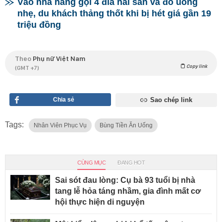
Vào nhà hàng gọi 4 đĩa hải sản và đồ uống
nhẹ, du khách thảng thốt khi bị hét giá gần 19
triệu đồng
Theo
Phụ nữ Việt Nam
Copy link
(GMT +7)
Chia sẻ
Sao chép link
Tags:
Nhân Viên Phục Vụ
Bùng Tiền Ăn Uống
CÙNG MỤC
ĐANG HOT
Sai sót đau lòng: Cụ bà 93 tuổi bị nhà
tang lễ hỏa táng nhầm, gia đình mất cơ
hội thực hiện di nguyện