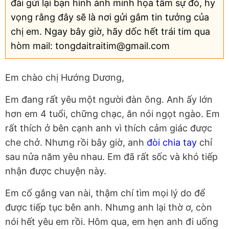
đài gửi lại bạn hình ảnh minh họa tâm sự đó, hy
vọng rằng đây sẽ là nơi gửi gắm tin tưởng của
chị em. Ngay bây giờ, hãy dốc hết trái tim qua
hòm mail: tongdaitraitim@gmail.com
Em chào chị Hướng Dương,
Em đang rất yêu một người đàn ông. Anh ấy lớn
hơn em 4 tuổi, chững chạc, ăn nói ngọt ngào. Em
rất thích ở bên cạnh anh vì thích cảm giác được
che chở. Nhưng rồi bây giờ, anh
đòi chia tay
chỉ
sau nửa năm yêu nhau. Em đã rất sốc và khó tiếp
nhận được chuyện này.
Em cố gắng van nài, thậm chí tìm mọi lý do để
được tiếp tục bên anh. Nhưng anh lại thờ ơ, còn
nói hết yêu em rồi. Hôm qua, em hẹn anh đi uống