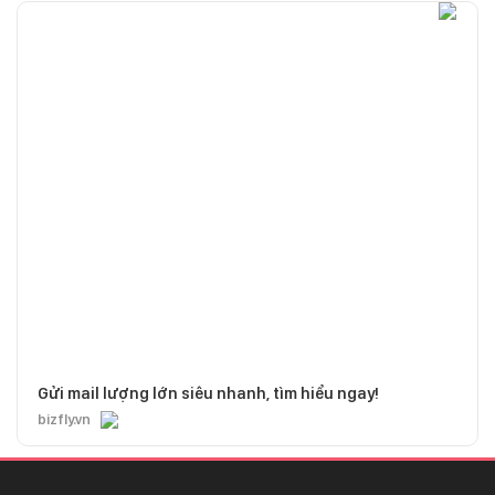
Gửi mail lượng lớn siêu nhanh, tìm hiểu ngay!
bizfly.vn