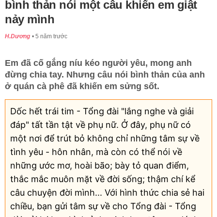
bình thản nói một câu khiến em giật
nảy mình
H.Dương
5 năm trước
Em đã cố gắng níu kéo người yêu, mong anh
đừng chia tay. Nhưng câu nói bình thản của anh
ở quán cà phê đã khiến em sửng sốt.
Dốc hết trái tim - Tổng đài "lắng nghe và giải
đáp" tất tần tật về phụ nữ. Ở đây, phụ nữ có
một nơi để trút bỏ không chỉ những tâm sự về
tình yêu - hôn nhân, mà còn có thể nói về
những ước mơ, hoài bão; bày tỏ quan điểm,
thắc mắc muôn mặt về đời sống; thậm chí kể
câu chuyện đời mình... Với hình thức chia sẻ hai
chiều, bạn gửi tâm sự về cho Tổng đài - Tổng