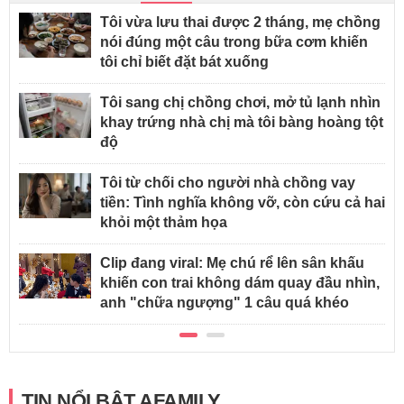
Tôi vừa lưu thai được 2 tháng, mẹ chồng
nói đúng một câu trong bữa cơm khiến
tôi chỉ biết đặt bát xuống
Tôi sang chị chồng chơi, mở tủ lạnh nhìn
khay trứng nhà chị mà tôi bàng hoàng tột
độ
Tôi từ chối cho người nhà chồng vay
tiền: Tình nghĩa không vỡ, còn cứu cả hai
khỏi một thảm họa
Clip đang viral: Mẹ chú rể lên sân khấu
khiến con trai không dám quay đầu nhìn,
anh "chữa ngượng" 1 câu quá khéo
TIN NỔI BẬT AFAMILY