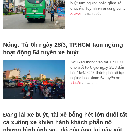
buýt tạm ngưng hoặc giảm số
chuyến. Tuy nhiên ai cũng vui…
XÃ HỘI
-
6 năm trước
Nóng: Từ 0h ngày 28/3, TP.HCM tạm ngừng
hoạt động 54 tuyến xe buýt
Sở Giao thông vận tải TP.HCM
cho biết từ 0 giờ ngày 28/3 đến
hết 15/4/2020, thành phố sẽ tạm
ngừng hoạt động 54 tuyến xe…
XÃ HỘI
-
6 năm trước
Đang lái xe buýt, tài xế bỗng hét lớn đuổi tất
cả xuống xe khiến hành khách phẫn nộ
nhưng hình ảnh sau đó của ông lại gây xót