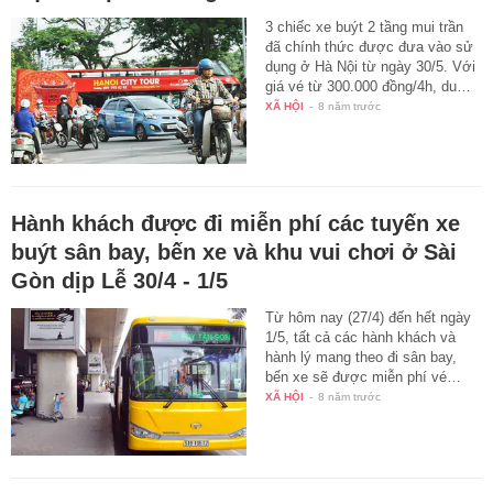
3 chiếc xe buýt 2 tầng mui trần
đã chính thức được đưa vào sử
dụng ở Hà Nội từ ngày 30/5. Với
giá vé từ 300.000 đồng/4h, du…
XÃ HỘI
-
8 năm trước
Hành khách được đi miễn phí các tuyến xe
buýt sân bay, bến xe và khu vui chơi ở Sài
Gòn dịp Lễ 30/4 - 1/5
Từ hôm nay (27/4) đến hết ngày
1/5, tất cả các hành khách và
hành lý mang theo đi sân bay,
bến xe sẽ được miễn phí vé…
XÃ HỘI
-
8 năm trước