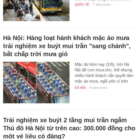
QUỐC TẾ
-
7 năm trước
Hà Nội: Hàng loạt hành khách mặc áo mưa
trải nghiệm xe buýt mui trần "sang chảnh",
bất chấp trời mưa gió
Mặc dù hôm nay (1/6), trời Hà
Nội đổ cơn mưa lớn, thế nhưng
nhiều hành khách vẫn quyết tâm
mặc áo mưa, ngồi yên vị trên
xe…
XÃ HỘI
-
8 năm trước
Trải nghiệm xe buýt 2 tầng mui trần ngắm
Thủ đô Hà Nội từ trên cao: 300.000 đồng cho
một vé liệu có đáng?