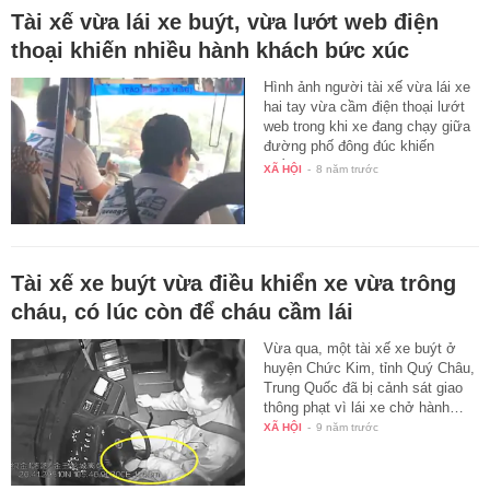
Tài xế vừa lái xe buýt, vừa lướt web điện
thoại khiến nhiều hành khách bức xúc
Hình ảnh người tài xế vừa lái xe
hai tay vừa cầm điện thoại lướt
web trong khi xe đang chạy giữa
đường phố đông đúc khiến
nhiều…
XÃ HỘI
-
8 năm trước
Tài xế xe buýt vừa điều khiển xe vừa trông
cháu, có lúc còn để cháu cầm lái
Vừa qua, một tài xế xe buýt ở
huyện Chức Kim, tỉnh Quý Châu,
Trung Quốc đã bị cảnh sát giao
thông phạt vì lái xe chở hành…
XÃ HỘI
-
9 năm trước