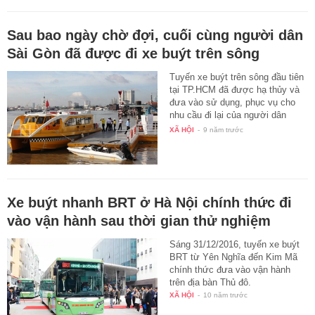
Sau bao ngày chờ đợi, cuối cùng người dân
Sài Gòn đã được đi xe buýt trên sông
Tuyến xe buýt trên sông đầu tiên
tại TP.HCM đã được hạ thủy và
đưa vào sử dụng, phục vụ cho
nhu cầu đi lại của người dân
trên…
XÃ HỘI
-
9 năm trước
Xe buýt nhanh BRT ở Hà Nội chính thức đi
vào vận hành sau thời gian thử nghiệm
Sáng 31/12/2016, tuyến xe buýt
BRT từ Yên Nghĩa đến Kim Mã
chính thức đưa vào vận hành
trên địa bàn Thủ đô.
XÃ HỘI
-
10 năm trước