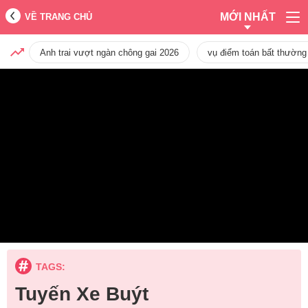
MỚI NHẤT
VỀ TRANG CHỦ
Anh trai vượt ngàn chông gai 2026
vụ điểm toán bất thường
TAGS:
Tuyến Xe Buýt