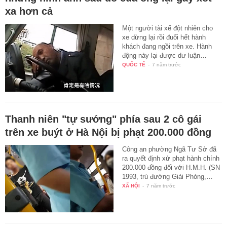
xa hơn cả
Một người tài xế đột nhiên cho
xe dừng lại rồi đuổi hết hành
khách đang ngồi trên xe. Hành
động này lại được dư luận…
QUỐC TẾ
-
7 năm trước
Thanh niên "tự sướng" phía sau 2 cô gái
trên xe buýt ở Hà Nội bị phạt 200.000 đồng
Công an phường Ngã Tư Sở đã
ra quyết định xử phạt hành chính
200.000 đồng đối với H.M.H. (SN
1993, trú đường Giải Phóng,…
XÃ HỘI
-
7 năm trước