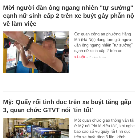
Mời người đàn ông ngang nhiên "tự sướng"
cạnh nữ sinh cấp 2 trên xe buýt gây phẫn nộ
về làm việc
Cơ quan công an phường Hàng
Mã (Hà Nội) đang tạm giữ người
đàn ông ngang nhiên "tự sướng"
cạnh nữ sinh cấp 2 trên xe
buýt…
XÃ HỘI
-
7 năm trước
Mỹ: Quấy rối tình dục trên xe buýt tăng gấp
3, quan chức GTVT nói 'tin tốt'
Một quan chức giao thông vận tải
ở Mỹ nói “đó là điều tốt”, khi nghe
báo cáo số vụ quấy rối tình dục
trên xe buýt tăng 3 lần, kênh…