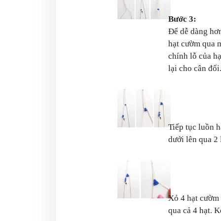
Bước 3:
Để dễ dàng hơn
hạt cườm qua m
chính lỗ của h
lại cho cân đối
Tiếp tục luồn h
dưới lên qua 2
Xỏ 4 hạt cườm v
qua cả 4 hạt. K