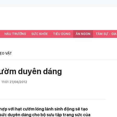
HẬU TRƯỜNG
SỨC KHỎE
TIÊU DÙNG
ĂN NGON
TÂM SỰ - GIA
ẸO VẶT
 cườm duyên dáng
11:01 21/08/2012
hợp với hạt cườm lóng lánh sinh động sẽ tạo
 sức duyên dáng cho bộ sưu tập trang sức của