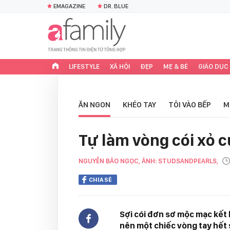
EMAGAZINE
DR. BLUE
LIFESTYLE
XÃ HỘI
ĐẸP
MẸ & BÉ
GIÁO DỤC
ĂN NGON
KHÉO TAY
TÔI VÀO BẾP
M
Tự làm vòng cói xỏ
NGUYỄN BẢO NGỌC, ẢNH: STUDSANDPEARLS,
CHIA SẺ
Sợi cói đơn sơ mộc mạc kết 
nên một chiếc vòng tay hết