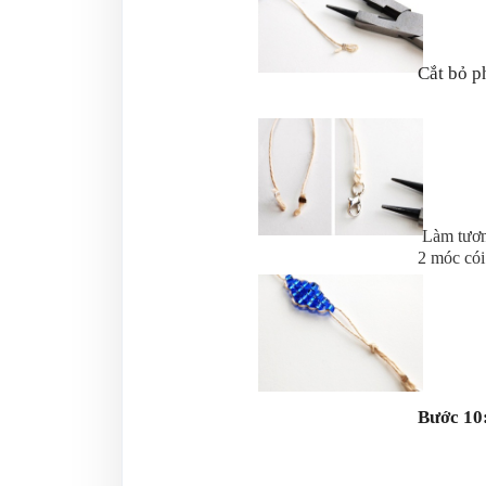
Cắt bỏ p
Làm tương
2 móc cói
Bước 10