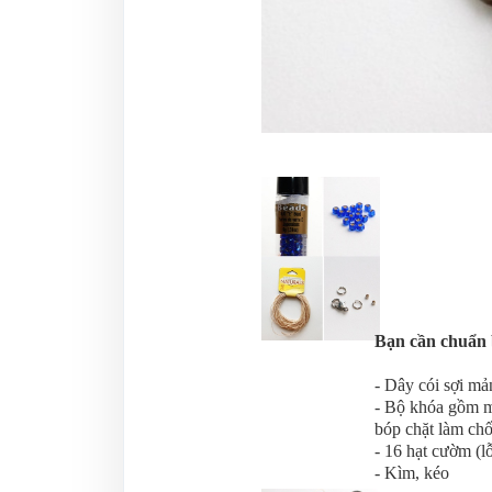
Bạn cần chuẩn 
- Dây cói sợi mả
- Bộ khóa gồm mộ
bóp chặt làm ch
- 16 hạt cườm (l
- Kìm, kéo