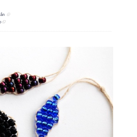
 xắn
̣p