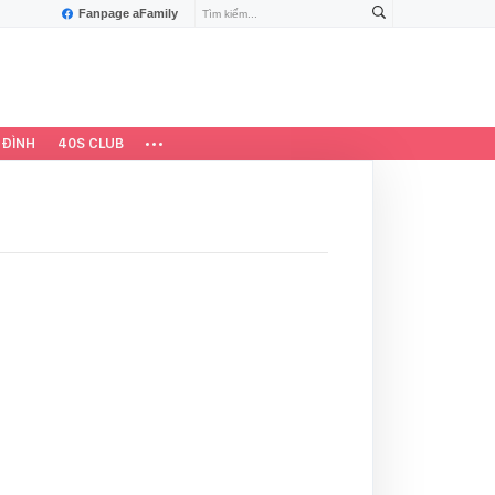
Fanpage aFamily
 ĐÌNH
40S CLUB