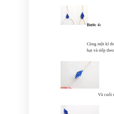
Bước 4:
Cùng một kĩ th
hạt và tiếp the
Và cuối 