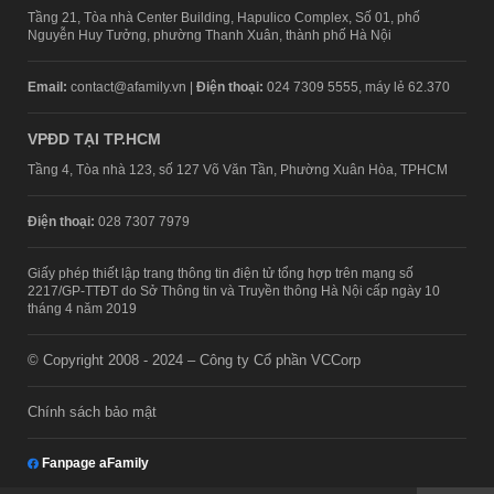
Tầng 21, Tòa nhà Center Building, Hapulico Complex, Số 01, phố
Nguyễn Huy Tưởng, phường Thanh Xuân, thành phố Hà Nội
Email:
contact@afamily.vn |
Điện thoại:
024 7309 5555, máy lẻ 62.370
VPĐD TẠI TP.HCM
Tầng 4, Tòa nhà 123, số 127 Võ Văn Tần, Phường Xuân Hòa, TPHCM
Điện thoại:
028 7307 7979
Giấy phép thiết lập trang thông tin điện tử tổng hợp trên mạng số
2217/GP-TTĐT do Sở Thông tin và Truyền thông Hà Nội cấp ngày 10
tháng 4 năm 2019
© Copyright 2008 - 2024 – Công ty Cổ phần VCCorp
Chính sách bảo mật
Fanpage aFamily