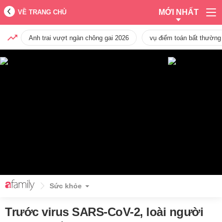
MỚI NHẤT
VỀ TRANG CHỦ
Anh trai vượt ngàn chông gai 2026
vụ điểm toán bất thường
Sức khỏe
Trước virus SARS-CoV-2, loài người