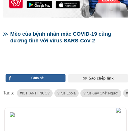
Mèo của bệnh nhân mắc COVID-19 cũng
dương tính với virus SARS-CoV-2
Chia sẻ
Sao chép link
Tags:
#ICT_ANTI_NCOV
Virus Ebola
Virus Gây Chết Người
#V