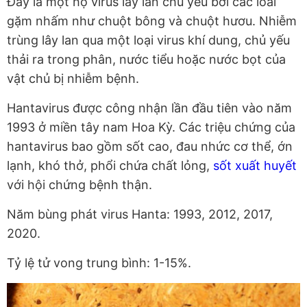
Đây là một họ virus lây lan chủ yếu bởi các loài
gặm nhấm như chuột bông và chuột hươu. Nhiễm
trùng lây lan qua một loại virus khí dung, chủ yếu
thải ra trong phân, nước tiểu hoặc nước bọt của
vật chủ bị nhiễm bệnh.
Hantavirus được công nhận lần đầu tiên vào năm
1993 ở miền tây nam Hoa Kỳ. Các triệu chứng của
hantavirus bao gồm sốt cao, đau nhức cơ thể, ớn
lạnh, khó thở, phổi chứa chất lỏng,
sốt xuất huyết
với hội chứng bệnh thận.
Năm bùng phát virus Hanta: 1993, 2012, 2017,
2020.
Tỷ lệ tử vong trung bình: 1-15%.