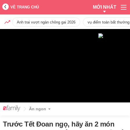
MỚI NHẤT
VỀ TRANG CHỦ
Anh trai vượt ngàn chông gai 2026
vụ điểm toán bất thường
Ăn ngon
Trước Tết Đoan ngọ, hãy ăn 2 món