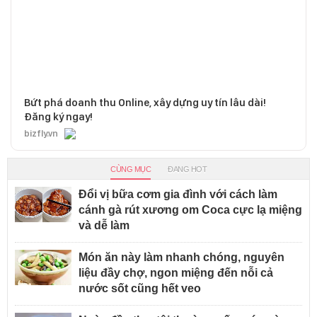
Bứt phá doanh thu Online, xây dựng uy tín lâu dài!
Đăng ký ngay!
bizfly.vn
CÙNG MỤC
ĐANG HOT
Đổi vị bữa cơm gia đình với cách làm
cánh gà rút xương om Coca cực lạ miệng
và dễ làm
Món ăn này làm nhanh chóng, nguyên
liệu đầy chợ, ngon miệng đến nỗi cả
nước sốt cũng hết veo