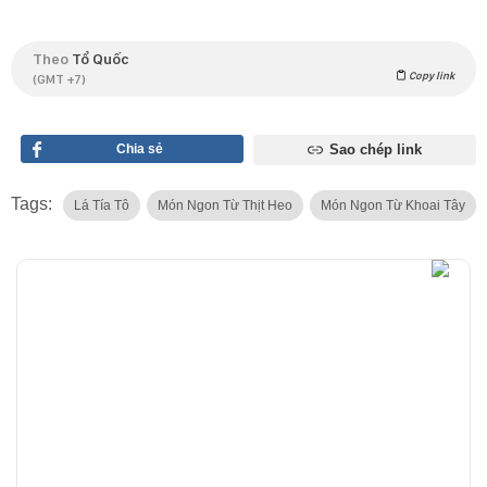
Theo
Tổ Quốc
Copy link
(GMT +7)
Chia sẻ
Sao chép link
Tags:
Lá Tía Tô
Món Ngon Từ Thịt Heo
Món Ngon Từ Khoai Tây