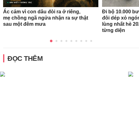
Ác cảm vì con dâu đòi ra ở riêng,
Đi bộ 10.000 b
mẹ chồng ngã ngửa nhận ra sự thật
đôi dép xỏ ngó
sau một đêm mưa
lùng nhất hè 20
từng diện
ĐỌC THÊM