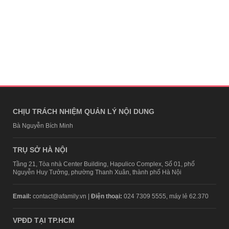
CHỊU TRÁCH NHIỆM QUẢN LÝ NỘI DUNG
Bà Nguyễn Bích Minh
TRỤ SỞ HÀ NỘI
Tầng 21, Tòa nhà Center Building, Hapulico Complex, Số 01, phố
Nguyễn Huy Tưởng, phường Thanh Xuân, thành phố Hà Nội
Email:
contact@afamily.vn |
Điện thoại:
024 7309 5555, máy lẻ 62.370
VPĐD TẠI TP.HCM