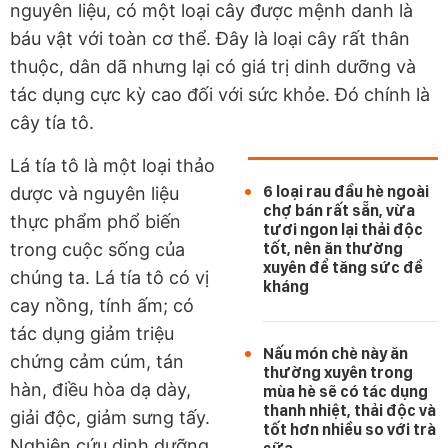
nguyên liệu, có một loại cây được mệnh danh là
báu vật với toàn cơ thể. Đây là loại cây rất thân
thuộc, dân dã nhưng lại có giá trị dinh dưỡng và
tác dụng cực kỳ cao đối với sức khỏe. Đó chính là
cây tía tô.
Lá tía tô là một loại thảo
6 loại rau đầu hè ngoài
dược và nguyên liệu
chợ bán rất sẵn, vừa
thực phẩm phổ biến
tươi ngon lại thải độc
trong cuộc sống của
tốt, nên ăn thường
xuyên để tăng sức đề
chúng ta. Lá tía tô có vị
kháng
cay nồng, tính ấm; có
tác dụng giảm triệu
Nấu món chè này ăn
chứng cảm cúm, tán
thường xuyên trong
hàn, điều hòa dạ dày,
mùa hè sẽ có tác dụng
thanh nhiệt, thải độc và
giải độc, giảm sưng tấy.
tốt hơn nhiều so với trà
Nghiên cứu dinh dưỡng