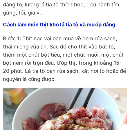
đắng to, lượng lá tía tô thích hợp, 1 củ hành tím,
gừng, tỏi, gia vị.
Cách làm món thịt kho lá tía tô và mướp đắng
Bước 1: Thịt nạc vai bạn mua về đem rửa sạch,
thái miếng vừa ăn. Sau đó cho thịt vào bát tô,
thêm một chút bột tiêu, một chút muối, một chút
bột nêm rồi trộn đều. Ướp thịt trong khoảng 15-
20 phút. Lá tía tô bạn rửa sạch, xắt hơi to hoặc để
nguyên lá cũng được.