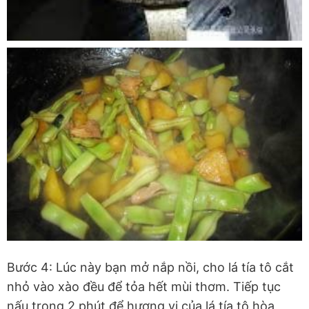
Bước 4: Lúc này bạn mở nắp nồi, cho lá tía tô cắt
nhỏ vào xào đều để tỏa hết mùi thơm. Tiếp tục
nấu trong 2 phút để hương vị của lá tía tô hòa