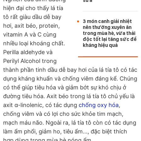
sữa
hiện đại cho thấy lá tía
tô rất giàu dầu dễ bay
3 món canh giải nhiệt
hơi, axit béo, protein,
nên thường xuyên ăn
trong mùa hè, vừa thải
vitamin A và C cùng
độc tốt lại tăng sức đề
nhiều loại khoáng chất.
kháng hiệu quả
Perilla aldehyde và
Perilyl Alcohol trong
thành phần tinh dầu dễ bay hơi của lá tía tô có tác
dụng kháng khuẩn và chống viêm đáng kể. Chúng
có thể giúp tiêu hóa và giảm bớt sự khó chịu ở
đường tiêu hóa. Axit béo trong lá tía tô chủ yếu là
axit α-linolenic, có tác dụng
chống oxy hóa
,
chống viêm và có lợi cho sức khỏe tim mạch,
mạch máu não. Ngoài ra, lá tía tô còn có tác dụng
làm ẩm phổi, giảm ho, tiêu ẩm..., đặc biệt thích
hợp dùng trong mùa hè nóng ẩm.