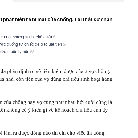
i phát hiện ra bí mật của chồng. Tôi thật sự chán
ẹ nuôi nhưng sợ bị chê cười
ớc xuống từ chiếc xe ô tô đắt tiền
mức muốn ly hôn
đã phân định rõ số tiền kiếm được của 2 vợ chồng.
a nhà, còn tiền của vợ dùng chi tiêu sinh hoạt hằng
ền của chồng hay vợ cũng như nhau bởi cuối cùng là
tôi không có ý kiến gì về kế hoạch chi tiêu anh ấy
ôi làm ra được đồng nào thì chi cho việc ăn uống,