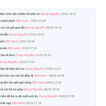
hát sinh việc khiến tôi khó xử
(Dung Nguyễn)
15/11 16:27
ng hạnh phúc
(Mỹ Hạnh )
10/11 12:30
trả cái giá quá đắt
(Dung Nguyễn)
26/10 15:14
ết liệt
(Dung Nguyễn)
23/10 20:51
 anh
(Mỹ Hạnh)
12/10 16:30
của bà
(Mỹ Hạnh)
12/10 07:13
hịu đi theo
(Dung Nguyễn)
11/10 20:23
(Dung Nguyễn)
11/10 07:03
 triệu đã biếu bố mẹ
(Dung Nguyễn)
10/10 14:22
 nói một câu mà tôi đẫm lệ
(Mỹ Hạnh )
08/10 19:59
g liền ôm gối ngủ riêng
(Mỹ Hạnh)
08/10 12:59
à xin tôi trả giúp
(Dung Nguyễn)
06/10 20:15
u tiền đã bỏ ra để nuôi anh ấy
(Dung Nguyễn)
06/10 07:05
n mất ngủ
(Mỹ Hạnh)
05/10 17:18