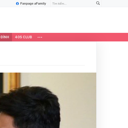
Fanpage aFamily
 ĐÌNH
40S CLUB