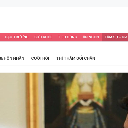
HẬU TRƯỜNG
SỨC KHỎE
TIÊU DÙNG
ĂN NGON
TÂM SỰ - GIA
 & HÔN NHÂN
CƯỚI HỎI
THÌ THẦM GỐI CHĂN