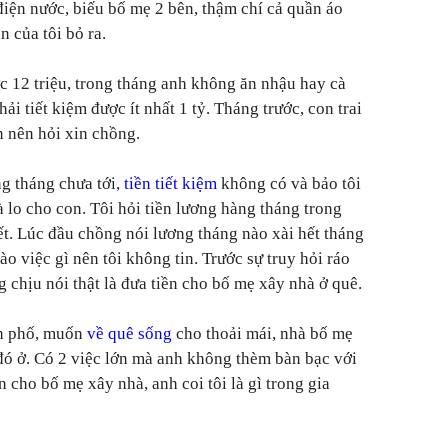
điện nước, biếu bố mẹ 2 bên, thậm chí cả quần áo
n của tôi bỏ ra.
 12 triệu, trong tháng anh không ăn nhậu hay cà
hải tiết kiệm được ít nhất 1 tỷ. Tháng trước, con trai
n nên hỏi xin chồng.
ng tháng chưa tới,
tiền tiết kiệm
không có và bảo tôi
 lo cho con. Tôi hỏi tiền lương hàng tháng trong
t. Lúc đầu chồng nói lương tháng nào xài hết tháng
 việc gì nên tôi không tin. Trước sự truy hỏi ráo
g chịu nói thật là đưa tiền cho bố mẹ xây nhà ở quê.
nh phố, muốn
về quê sống
cho thoải mái, nhà bố mẹ
 đó ở. Có 2 việc lớn mà anh không thèm bàn bạc với
n cho bố mẹ xây nhà, anh coi tôi là gì trong gia