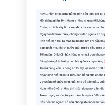
Hơn 1 năm chịu đựng hàng xóm xấu tính, giờ lại p
Mỗi tháng nhận 80 triệu từ chồng nhưng tôi khô
Chồng cố tình xây lấn sang đất của em họ và phải 
Ngày tôi đi bước nữa, chồng cũ đến ngăn cản quy
Đến nhà bạn trai ra mắt, tôi hoảng hốt khi gặp bố
Sinh nhật mẹ, tôi rơi nước mắt trước điều ước 
Tôi muốn rời khỏi nhà chồng nhưng 2 con không c
Bàng hoàng khi biết lý do chồng đòi ra ngủ riêng
Tin lời hàng xóm, chồng ép tôi lấy lại số tiền 300
Ngày sinh nhật tròn 11 tuổi, con riêng của chồng
Vợ không tổ chức sinh nhật cho cô bảo mẫu, chồn
Ngày tôi trở về, chồng thú nhận đang nợ đầm đìa v
Trước ngày ra tòa, tôi yêu cầu chồng trả 500 triệ
Câu nói của người cô bên chồng khiến tôi mất ă