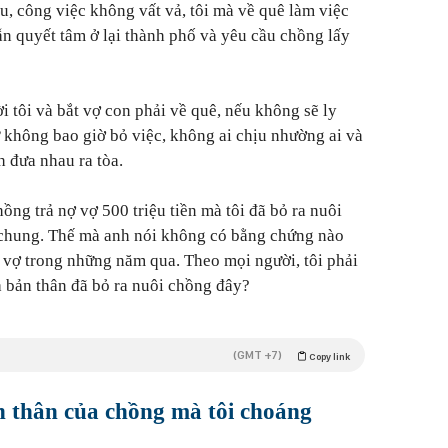
u, công việc không vất vả, tôi mà về quê làm việc
 vẫn quyết tâm ở lại thành phố và yêu cầu chồng lấy
 tôi và bắt vợ con phải về quê, nếu không sẽ ly
 không bao giờ bỏ việc, không ai chịu nhường ai và
h đưa nhau ra tòa.
hồng trả nợ vợ 500 triệu tiền mà tôi đã bỏ ra nuôi
g chung. Thế mà anh nói không có bằng chứng nào
 vợ trong những năm qua. Theo mọi người, tôi phải
à bản thân đã bỏ ra nuôi chồng đây?
(GMT +7)
Copy link
 thân của chồng mà tôi choáng