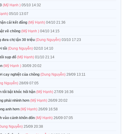
 3
(Mỹ Hạnh )
05/10 14:32
Hạnh)
05/10 13:07
nhận cái kết đắng
(Mỹ Hạnh)
04/10 21:36
hật về chồng
(Mỹ Hạnh )
04/10 14:15
 đưa chị tận 30 triệu
(Dung Nguyễn)
03/10 17:23
i tôi
(Dung Nguyễn)
02/10 14:10
tôi sụp đổ
(Mỹ Hạnh)
01/10 21:14
ôn
(Mỹ Hạnh )
30/09 20:02
lời cay nghiệt của chồng
(Dung Nguyễn)
29/09 13:11
ng Nguyễn)
28/09 07:05
 tôi bật khóc hối hận
(Mỹ Hạnh)
27/09 16:36
ũng phải nhỉnh hơn
(Mỹ Hạnh)
26/09 20:02
trọng anh hơn
(Mỹ Hạnh)
26/09 16:58
ình vào cảnh khốn đốn
(Mỹ Hạnh)
26/09 07:05
Dung Nguyễn)
25/09 20:38