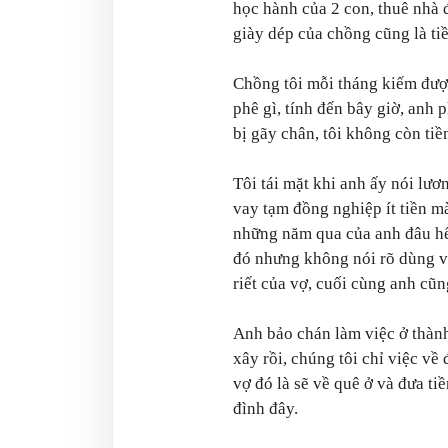
học hành của 2 con, thuê nhà 
giày dép của chồng cũng là tiề
Chồng tôi mỗi tháng kiếm được
phê gì, tính đến bây giờ, anh p
bị gãy chân, tôi không còn tiề
Tôi tái mặt khi anh ấy nói lươ
vay tạm đồng nghiệp ít tiền mà
những năm qua của anh đâu hế
đó nhưng không nói rõ dùng vào
riết của vợ, cuối cùng anh cũn
Anh bảo chán làm việc ở thà
xây rồi, chúng tôi chỉ việc về
vợ đó là sẽ về quê ở và đưa tiề
đình đây.