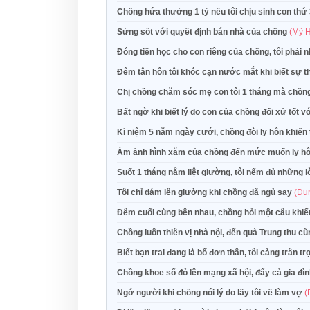
Chồng hứa thưởng 1 tỷ nếu tôi chịu sinh con thứ
Sửng sốt với quyết định bán nhà của chồng
(Mỹ 
Đóng tiền học cho con riêng của chồng, tôi phải 
Đêm tân hôn tôi khóc cạn nước mắt khi biết sự t
Chị chồng chăm sóc mẹ con tôi 1 tháng mà chồng
Bất ngờ khi biết lý do con của chồng đối xử tốt vớ
Kỉ niệm 5 năm ngày cưới, chồng đòi ly hôn khiến 
Ám ảnh hình xăm của chồng đến mức muốn ly h
Suốt 1 tháng nằm liệt giường, tôi nếm đủ những 
Tôi chỉ dám lên giường khi chồng đã ngủ say
(Du
Đêm cuối cùng bên nhau, chồng hỏi một câu khiến
Chồng luôn thiên vị nhà nội, đến quà Trung thu c
Biết bạn trai đang là bố đơn thân, tôi càng trân 
Chồng khoe sổ đỏ lên mạng xã hội, đẩy cả gia đ
Ngớ người khi chồng nói lý do lấy tôi về làm vợ
(