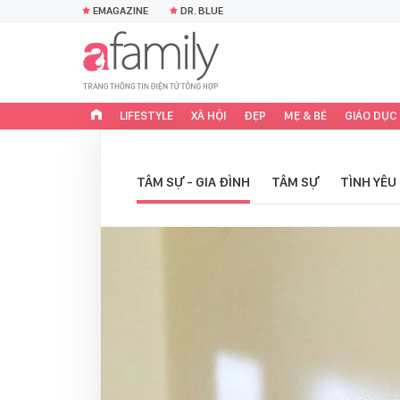
EMAGAZINE
DR. BLUE
LIFESTYLE
XÃ HỘI
ĐẸP
MẸ & BÉ
GIÁO DỤC
TÂM SỰ - GIA ĐÌNH
TÂM SỰ
TÌNH YÊU