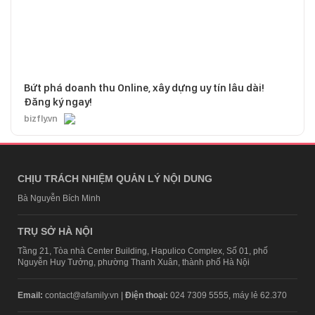
Bứt phá doanh thu Online, xây dựng uy tín lâu dài!
Đăng ký ngay!
bizfly.vn
CHỊU TRÁCH NHIỆM QUẢN LÝ NỘI DUNG
Bà Nguyễn Bích Minh
TRỤ SỞ HÀ NỘI
Tầng 21, Tòa nhà Center Building, Hapulico Complex, Số 01, phố
Nguyễn Huy Tưởng, phường Thanh Xuân, thành phố Hà Nội
Email:
contact@afamily.vn |
Điện thoại:
024 7309 5555, máy lẻ 62.370