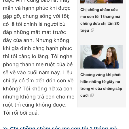
mắn và hạnh phúc khi được
Chị chồng chăm sóc
gặp gỡ, chung sống với tôi;
mẹ con tôi 1 tháng mà
chồng đưa chị tận 30
có lẽ tôi chính là người bù
triệu
đắp những mất mát trước
đây của anh. Nhưng không
khí gia đình càng hạnh phúc
thì tôi càng lo lắng. Tôi nghe
phong thanh mẹ ruột của bé
sẽ về vào cuối năm nay. Liệu
Choáng váng khi phát
chị ấy có tìm đến đón con về
hiện những tờ giấy nợ
không? Tôi không nỡ xa con
trong ví của chồng sắp
cưới
nhưng không trả con cho mẹ
ruột thì cũng không được.
Tôi rối bời quá.
Chị chồng chăm sóc mẹ con tôi 1 tháng mà