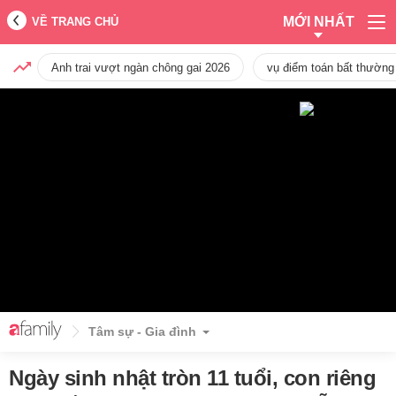
MỚI NHẤT
VỀ TRANG CHỦ
Anh trai vượt ngàn chông gai 2026
vụ điểm toán bất thường
Tâm sự - Gia đình
Ngày sinh nhật tròn 11 tuổi, con riêng