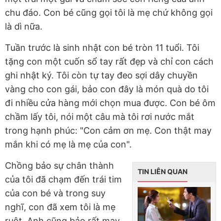
chu đáo. Con bé cũng gọi tôi là mẹ chứ không gọi
là dì nữa.
Tuần trước là sinh nhật con bé tròn 11 tuổi. Tôi
tặng con một cuốn sổ tay rất đẹp và chỉ con cách
ghi nhật ký. Tôi còn tự tay đeo sợi dây chuyền
vàng cho con gái, bảo con đây là món quà do tôi
đi nhiều cửa hàng mới chọn mua được. Con bé ôm
chầm lấy tôi, nói một câu mà tôi rơi nước mắt
trong hạnh phúc: "Con cảm ơn mẹ. Con thật may
mắn khi có mẹ là mẹ của con".
Chồng bảo sự chân thành
TIN LIÊN QUAN
của tôi đã chạm đến trái tim
của con bé và trong suy
nghĩ, con đã xem tôi là mẹ
ruột. Anh cũng bảo rất may