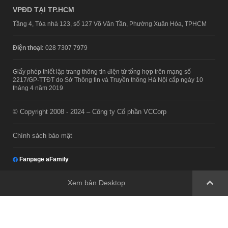
VPĐD TẠI TP.HCM
Tầng 4, Tòa nhà 123, số 127 Võ Văn Tần, Phường Xuân Hòa, TPHCM
Điện thoại:
028 7307 7979
Giấy phép thiết lập trang thông tin điện tử tổng hợp trên mạng số
2217/GP-TTĐT do Sở Thông tin và Truyền thông Hà Nội cấp ngày 10
tháng 4 năm 2019
© Copyright 2008 - 2024 – Công ty Cổ phần VCCorp
Chính sách bảo mật
Fanpage aFamily
Xem bản Desktop