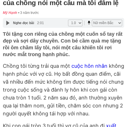
của chồng nói một câu mà tôi đẫm lệ
Mỹ Hạnh
3 năm trước
Nghe đọc bài
2:01
Tôi tặng con riêng của chồng một cuốn sổ tay rất
đẹp và sợi dây chuyền. Con bé cầm quà mẹ tặng
rồi ôm chầm lấy tôi, nói một câu khiến tôi rơi
nước mắt trong hạnh phúc.
Chồng tôi từng trải qua một
cuộc hôn nhân
không
hạnh phúc với vợ cũ. Họ bất đồng quan điểm, cãi
vã nhiều đến mức không tìm được tiếng nói chung
trong cuộc sống và đành ly hôn khi con gái còn
chưa tròn 1 tuổi. 2 năm sau đó, anh thường xuyên
qua lại thăm nom, gửi tiền, chăm sóc con nhưng 2
người quyết không tái hợp với nhau.
Khi con gái tròn 3 tuổi thì vợ cũ của anh đi
xuất