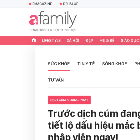
EMAGAZINE
DR. BLUE
LIFESTYLE
XÃ HỘI
ĐẸP
MẸ & BÉ
GIÁO DỤC
SỨC KHỎE
TIN Y TẾ
SỐNG KHỎE
PH
TƯ VẤN
DỊCH CÚM A BÙNG PHÁT
Trước dịch cúm đan
tiết lộ dấu hiệu mắc
nhập viện ngay!