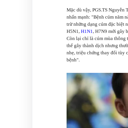
Mặc dù vậy, PGS.TS Nguyễn 
nhấn mạnh: "Bệnh cúm năm nà
trừ những dạng cúm đặc biệt 
H5N1,
H1N1
, H7N9 mới gây 
Còn lại chỉ là cúm mùa thông 
thể gây thành dịch nhưng thườ
nhẹ, triệu chứng thay đổi tùy 
bệnh".