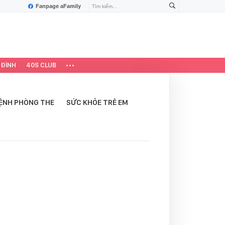
Fanpage aFamily
 ĐÌNH
40S CLUB
ỆNH PHÒNG THE
SỨC KHỎE TRẺ EM