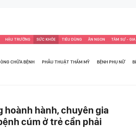
HẬU TRƯỜNG
SỨC KHỎE
TIÊU DÙNG
ĂN NGON
TÂM SỰ - GIA
ÒNG CHỮA BỆNH
PHẪU THUẬT THẨM MỸ
BỆNH PHỤ NỮ
B
g hoành hành, chuyên gia
 bệnh cúm ở trẻ cần phải