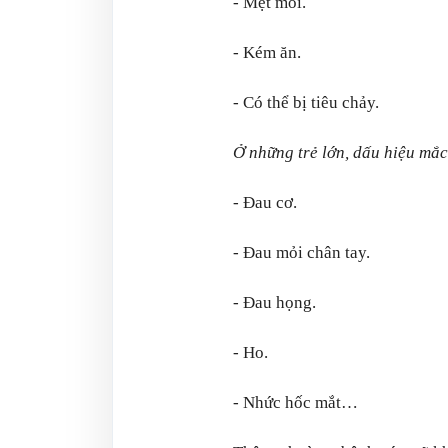
- Mệt mỏi.
- Kém ăn.
- Có thể bị tiêu chảy.
Ở những trẻ lớn, dấu hiệu mắc
- Đau cơ.
- Đau mỏi chân tay.
- Đau họng.
- Ho.
- Nhức hốc mắt…