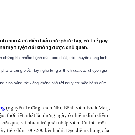
h cúm A có diễn biến cực phức tạp, có thể gây
cha mẹ tuyệt đối không được chủ quan.
 chứng khi nhiễm bệnh cúm cao nhất, trời chuyển sang lạnh
hải ai cũng biết: Hãy nghe lời giải thích của các chuyên gia
ờng sinh sống tác động không nhỏ tới nguy cơ mắc bệnh cúm
ng
(nguyên Trưởng khoa Nhi, Bệnh viện Bạch Mai),
ậu, thời tiết, nhất là những ngày ô nhiễm đỉnh điểm
vừa qua, rất nhiều trẻ phải nhập viện. Cụ thể, mỗi
đây tiếp đón 100-200 bệnh nhi. Đặc điểm chung của