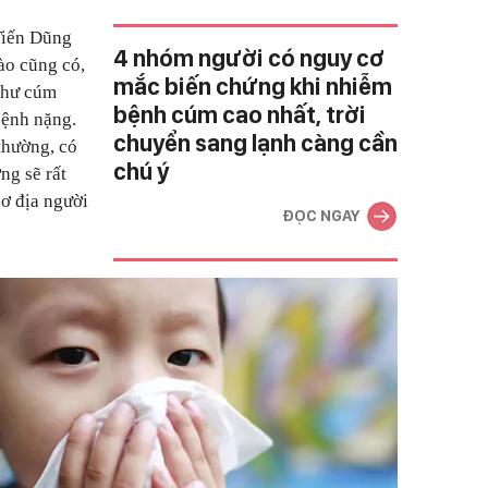
Tiến Dũng
4 nhóm người có nguy cơ
o cũng có,
mắc biến chứng khi nhiễm
như cúm
bệnh cúm cao nhất, trời
bệnh nặng.
chuyển sang lạnh càng cần
thường, có
chú ý
ng sẽ rất
cơ địa người
ĐỌC NGAY