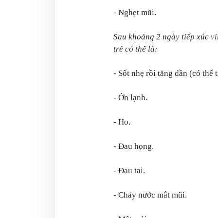
- Nghẹt mũi.
Sau khoảng 2 ngày tiếp xúc v
trẻ có thể là:
- Sốt nhẹ rồi tăng dần (có thể 
- Ớn lạnh.
- Ho.
- Đau họng.
- Đau tai.
- Chảy nước mắt mũi.