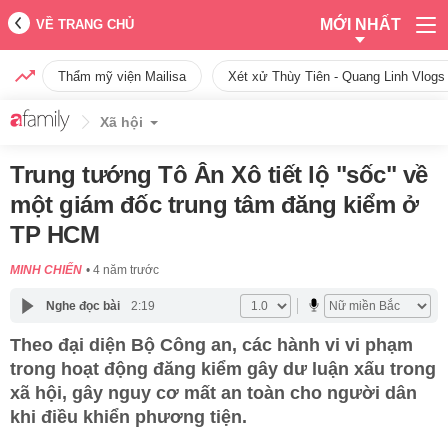
MỚI NHẤT
VỀ TRANG CHỦ
Thẩm mỹ viện Mailisa
Xét xử Thùy Tiên - Quang Linh Vlogs
Xã hội
Trung tướng Tô Ân Xô tiết lộ "sốc" về
một giám đốc trung tâm đăng kiểm ở
TP HCM
MINH CHIẾN
4 năm trước
Nghe đọc bài
2:19
Theo đại diện Bộ Công an, các hành vi vi phạm
trong hoạt động đăng kiểm gây dư luận xấu trong
xã hội, gây nguy cơ mất an toàn cho người dân
khi điều khiển phương tiện.