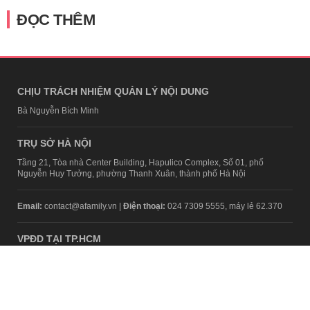
ĐỌC THÊM
CHỊU TRÁCH NHIỆM QUẢN LÝ NỘI DUNG
Bà Nguyễn Bích Minh
TRỤ SỞ HÀ NỘI
Tầng 21, Tòa nhà Center Building, Hapulico Complex, Số 01, phố
Nguyễn Huy Tưởng, phường Thanh Xuân, thành phố Hà Nội
Email:
contact@afamily.vn |
Điện thoại:
024 7309 5555, máy lẻ 62.370
VPĐD TẠI TP.HCM
Tầng 4, Tòa nhà 123, số 127 Võ Văn Tần, Phường Xuân Hòa, TPHCM
Điện thoại:
028 7307 7979