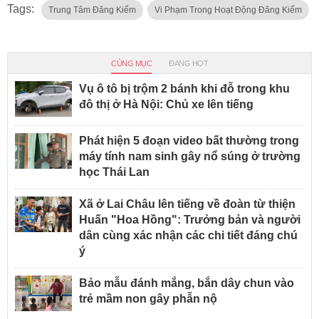
Tags:
Trung Tâm Đăng Kiểm
Vi Phạm Trong Hoạt Động Đăng Kiểm
CÙNG MỤC
ĐANG HOT
Vụ ô tô bị trộm 2 bánh khi đỗ trong khu
đô thị ở Hà Nội: Chủ xe lên tiếng
Phát hiện 5 đoạn video bất thường trong
máy tính nam sinh gây nổ súng ở trường
học Thái Lan
Xã ở Lai Châu lên tiếng về đoàn từ thiện
Huấn "Hoa Hồng": Trưởng bản và người
dân cùng xác nhận các chi tiết đáng chú
ý
Bảo mẫu đánh mắng, bắn dây chun vào
trẻ mầm non gây phẫn nộ