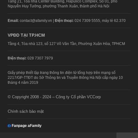
Tầng 21, Tòa nhà Center Building, Hapulico Complex, Số 01, phố
Nguyễn Huy Tưởng, phường Thanh Xuân, thành phố Hà Nội
Email:
contact@afamily.vn |
Điện thoại:
024 7309 5555, máy lẻ 62.370
VPĐD TẠI TP.HCM
Tầng 4, Tòa nhà 123, số 127 Võ Văn Tần, Phường Xuân Hòa, TPHCM
Điện thoại:
028 7307 7979
Giấy phép thiết lập trang thông tin điện tử tổng hợp trên mạng số
2217/GP-TTĐT do Sở Thông tin và Truyền thông Hà Nội cấp ngày 10
tháng 4 năm 2019
© Copyright 2008 - 2024 – Công ty Cổ phần VCCorp
Chính sách bảo mật
Fanpage aFamily