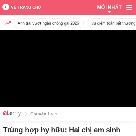
MỚI NHẤT
VỀ TRANG CHỦ
Anh trai vượt ngàn chông gai 2026
vụ điểm toán bất thường
Chuyện Lạ
Trùng hợp hy hữu: Hai chị em sinh