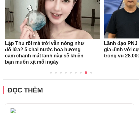
Lập Thu rồi mà trời vẫn nóng như
Lãnh đạo PNJ n
đổ lửa? 5 chai nước hoa hương
gia đình với c
cam chanh mát lạnh này sẽ khiến
trong vụ 28.00
bạn muốn xịt mỗi ngày
ĐỌC THÊM