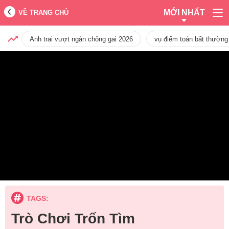
MỚI NHẤT
VỀ TRANG CHỦ
Anh trai vượt ngàn chông gai 2026
vụ điểm toán bất thường
TAGS:
Trò Chơi Trốn Tìm