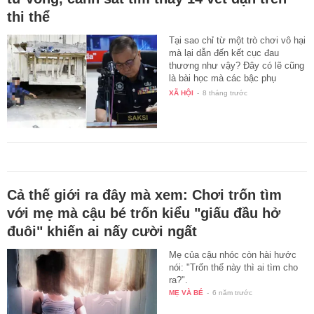
thi thể
Tại sao chỉ từ một trò chơi vô hại
mà lại dẫn đến kết cục đau
thương như vậy? Đây có lẽ cũng
là bài học mà các bậc phụ
huynh…
XÃ HỘI
-
8 tháng trước
Cả thế giới ra đây mà xem: Chơi trốn tìm
với mẹ mà cậu bé trốn kiểu "giấu đầu hở
đuôi" khiến ai nấy cười ngất
Mẹ của cậu nhóc còn hài hước
nói: "Trốn thế này thì ai tìm cho
ra?".
MẸ VÀ BÉ
-
6 năm trước