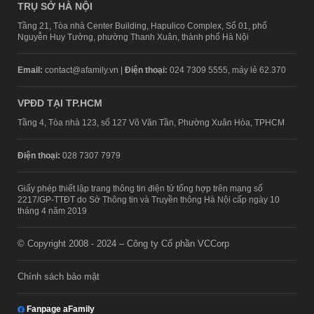
TRỤ SỞ HÀ NỘI
Tầng 21, Tòa nhà Center Building, Hapulico Complex, Số 01, phố
Nguyễn Huy Tưởng, phường Thanh Xuân, thành phố Hà Nội
Email:
contact@afamily.vn |
Điện thoại:
024 7309 5555, máy lẻ 62.370
VPĐD TẠI TP.HCM
Tầng 4, Tòa nhà 123, số 127 Võ Văn Tần, Phường Xuân Hòa, TPHCM
Điện thoại:
028 7307 7979
Giấy phép thiết lập trang thông tin điện tử tổng hợp trên mạng số
2217/GP-TTĐT do Sở Thông tin và Truyền thông Hà Nội cấp ngày 10
tháng 4 năm 2019
© Copyright 2008 - 2024 – Công ty Cổ phần VCCorp
Chính sách bảo mật
Fanpage aFamily