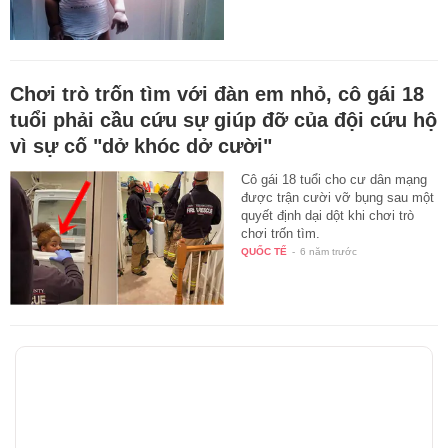
Chơi trò trốn tìm với đàn em nhỏ, cô gái 18
tuổi phải cầu cứu sự giúp đỡ của đội cứu hộ
vì sự cố "dở khóc dở cười"
Cô gái 18 tuổi cho cư dân mạng
được trận cười vỡ bụng sau một
quyết định dại dột khi chơi trò
chơi trốn tìm.
QUỐC TẾ
-
6 năm trước