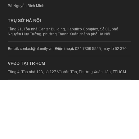
Bà Nguyễn Bích Minh
TRỤ SỞ HÀ NỘI
Tầng 21, Tòa nhà Center Building, Hapulico Complex, Số 01, phố
Nguyễn Huy Tưởng, phường Thanh Xuân, thành phố Hà Nội
Email:
contact@afamily.vn |
Điện thoại:
024 7309 5555, máy lẻ 62.370
VPĐD TẠI TP.HCM
Tầng 4, Tòa nhà 123, số 127 Võ Văn Tần, Phường Xuân Hòa, TPHCM
Điện thoại:
028 7307 7979
Giấy phép thiết lập trang thông tin điện tử tổng hợp trên mạng số
2217/GP-TTĐT do Sở Thông tin và Truyền thông Hà Nội cấp ngày 10
tháng 4 năm 2019
© Copyright 2008 - 2024 – Công ty Cổ phần VCCorp