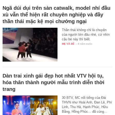
Ngã dúi dụi trên sàn catwalk, model nhí đầu
xù vẫn thể hiện rất chuyên nghiệp và đầy
thần thái mặc kệ mọi chướng ngại
Thần thái không chỉ là chuyện
của người lớn đâu nhé, cứ nhìn
cậu bé này thì biết.
MẸ VÀ BÉ
-
8 năm trước
Dàn trai xinh gái đẹp hot nhất VTV hội tụ,
hóa thân thành người mẫu trình diễn thời
trang
30 BTV, MC nổi tiếng của Đài
THVN như Hoài Anh, Đan Lê, Phí
Linh, Thu Hà, Hạnh Phúc, Hữu
Bằng, Hồng Phúc... đã cùng…