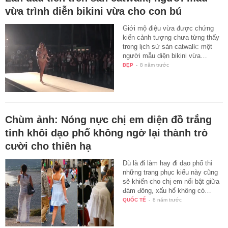
vừa trình diễn bikini vừa cho con bú
Giới mộ điệu vừa được chứng
kiến cảnh tượng chưa từng thấy
trong lịch sử sàn catwalk: một
người mẫu diện bikini vừa…
ĐẸP
-
8 năm trước
Chùm ảnh: Nóng nực chị em diện đồ trắng
tinh khôi dạo phố không ngờ lại thành trò
cười cho thiên hạ
Dù là đi làm hay đi dạo phố thì
những trang phục kiểu này cũng
sẽ khiến cho chị em nổi bật giữa
đám đông, xấu hổ không có…
QUỐC TẾ
-
8 năm trước