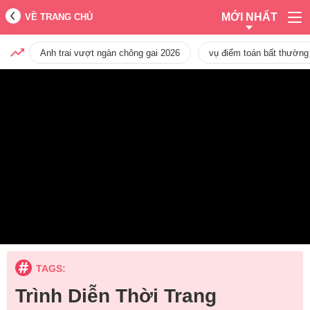
MỚI NHẤT
VỀ TRANG CHỦ
Anh trai vượt ngàn chông gai 2026
vụ điểm toán bất thường
TAGS:
Trình Diễn Thời Trang