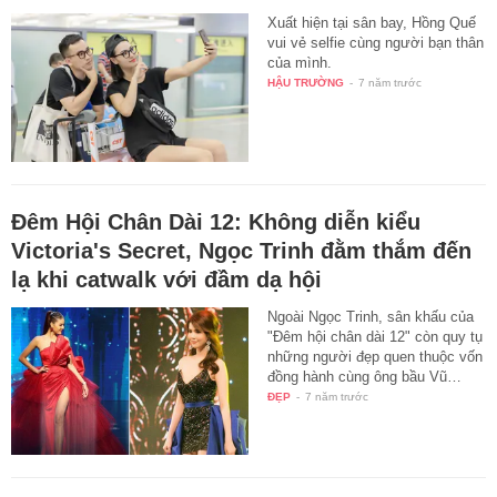
Xuất hiện tại sân bay, Hồng Quế
vui vẻ selfie cùng người bạn thân
của mình.
HẬU TRƯỜNG
-
7 năm trước
Đêm Hội Chân Dài 12: Không diễn kiểu
Victoria's Secret, Ngọc Trinh đằm thắm đến
lạ khi catwalk với đầm dạ hội
Ngoài Ngọc Trinh, sân khấu của
"Đêm hội chân dài 12" còn quy tụ
những người đẹp quen thuộc vốn
đồng hành cùng ông bầu Vũ…
ĐẸP
-
7 năm trước