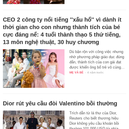
CEO 2 công ty nổi tiếng ''xấu hổ'' vì dành ít
thời gian cho con nhưng thành tích của bé
cực đáng nể: 4 tuổi thành thạo 5 thứ tiếng,
13 môn nghệ thuật, 30 huy chương
Dù bận rộn với công việc nhưng
nhờ phương pháp giáo dục đúng
đắn, thành tích của con gái đạt
được khiến ông bố trẻ vô cùng…
MẸ VÀ BÉ
-
4 năm trước
Dior rút yêu cầu đòi Valentino bồi thường
Trích dẫn từ lá thư của Dior,
Reuters cho biết thương hiệu
Dior không yêu cầu khoản bồi
thường 101.000 USD từ phía…