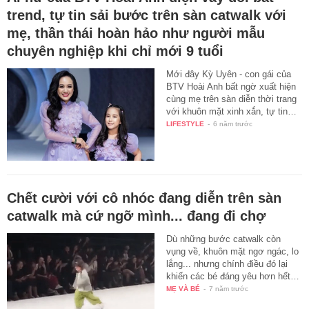
trend, tự tin sải bước trên sàn catwalk với
mẹ, thần thái hoàn hảo như người mẫu
chuyên nghiệp khi chỉ mới 9 tuổi
Mới đây Kỳ Uyên - con gái của
BTV Hoài Anh bất ngờ xuất hiện
cùng mẹ trên sàn diễn thời trang
với khuôn mặt xinh xắn, tự tin…
LIFESTYLE
-
6 năm trước
Chết cười với cô nhóc đang diễn trên sàn
catwalk mà cứ ngỡ mình... đang đi chợ
Dù những bước catwalk còn
vụng về, khuôn mặt ngơ ngác, lo
lắng... nhưng chính điều đó lại
khiến các bé đáng yêu hơn hết…
MẸ VÀ BÉ
-
7 năm trước