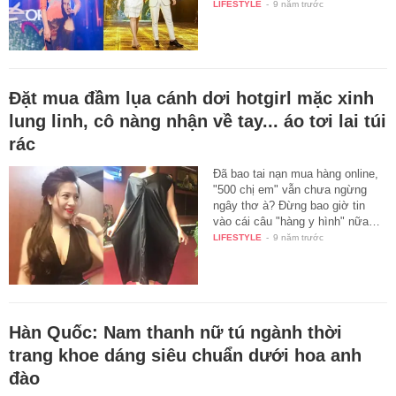
LIFESTYLE
-
9 năm trước
Đặt mua đầm lụa cánh dơi hotgirl mặc xinh
lung linh, cô nàng nhận về tay... áo tơi lai túi
rác
Đã bao tai nạn mua hàng online,
"500 chị em" vẫn chưa ngừng
ngây thơ à? Đừng bao giờ tin
vào cái câu "hàng y hình" nữa…
LIFESTYLE
-
9 năm trước
Hàn Quốc: Nam thanh nữ tú ngành thời
trang khoe dáng siêu chuẩn dưới hoa anh
đào