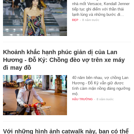
nhà mốt Versace, Kendall Jenner
tiếp tục ghi điểm với thần thái
lạnh lùng và những bước đi…
ĐẸP
-
8 năm trước
Khoảnh khắc hạnh phúc giản dị của Lan
Hương - Đỗ Kỷ: Chồng đèo vợ trên xe máy
đi may đồ
40 năm bên nhau, vợ chồng Lan
Hương - Đỗ Kỷ vẫn giữ được
tình cảm mặn nồng đáng ngưỡng
mộ.
HẬU TRƯỜNG
-
8 năm trước
Với những hình ảnh catwalk này, bạn có thể