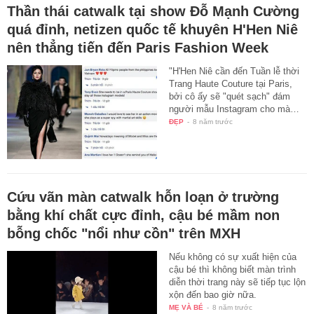
Thần thái catwalk tại show Đỗ Mạnh Cường
quá đỉnh, netizen quốc tế khuyên H'Hen Niê
nên thẳng tiến đến Paris Fashion Week
"H'Hen Niê cần đến Tuần lễ thời
Trang Haute Couture tại Paris,
bởi cô ấy sẽ "quét sạch" đám
người mẫu Instagram cho mà…
ĐẸP
-
8 năm trước
Cứu vãn màn catwalk hỗn loạn ở trường
bằng khí chất cực đỉnh, cậu bé mầm non
bỗng chốc "nổi như cồn" trên MXH
Nếu không có sự xuất hiện của
cậu bé thì không biết màn trình
diễn thời trang này sẽ tiếp tục lộn
xộn đến bao giờ nữa.
MẸ VÀ BÉ
-
8 năm trước