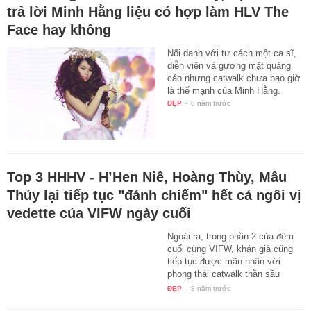
trả lời Minh Hằng liệu có hợp làm HLV The
Face hay không
Nổi danh với tư cách một ca sĩ,
diễn viên và gương mặt quảng
cáo nhưng catwalk chưa bao giờ
là thế mạnh của Minh Hằng.
ĐẸP
-
8 năm trước
Top 3 HHHV - H’Hen Niê, Hoàng Thùy, Mâu
Thủy lại tiếp tục "đánh chiếm" hết cả ngôi vị
vedette của VIFW ngày cuối
Ngoài ra, trong phần 2 của đêm
cuối cùng VIFW, khán giả cũng
tiếp tục được mãn nhãn với
phong thái catwalk thần sầu
quen…
ĐẸP
-
8 năm trước