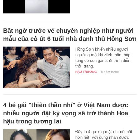
Bất ngờ trước vẻ chuyên nghiệp như người
mẫu của cô út 6 tuổi nhà danh thủ Hồng Sơn
Hồng Sơn khiến nhiều người
ngưỡng mộ khi đích thân tháp
tùng cô con gái út đi trình diễn
thời trang.
HẬU TRƯỜNG
-
8 năm trước
4 bé gái "thiên thần nhí" ở Việt Nam được
nhiều người đặt kỳ vọng sẽ trở thành Hoa
hậu trong tương lai
Đây là 4 gương mặt nhí nổi bật
hơn hết, với dung nhan được