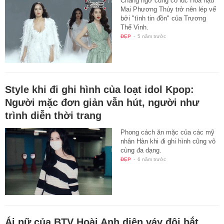
Chẳng ngờ cũng có lúc Hoa hậu
Mai Phương Thúy trở nên lép vế
bởi "tình tin đồn" của Trương
Thế Vinh.
ĐẸP
-
5 năm trước
Style khi đi ghi hình của loạt idol Kpop:
Người mặc đơn giản vẫn hút, người như
trình diễn thời trang
Phong cách ăn mặc của các mỹ
nhân Hàn khi đi ghi hình cũng vô
cùng đa dạng.
ĐẸP
-
6 năm trước
Ái nữ của BTV Hoài Anh diện váy đôi bắt