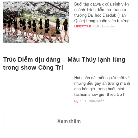
Buổi tập catwalk của sinh viên
ngành Trình diễn thời trang ở
trường Đại học Daeduk (Hàn
Quốc) trong khuôn viên trường,…
LIFESTYLE
-
10 năm trước
Trúc Diễm dịu dàng – Mâu Thủy lạnh lùng
trong show Công Trí
Hai chân dài mỗi người một vẻ
nhưng đều gây ấn tượng mạnh
cho báo giới trong buổi mini
fashion show giới thiệu BST
thời…
ĐẸP
-
12 năm trước
Xem thêm