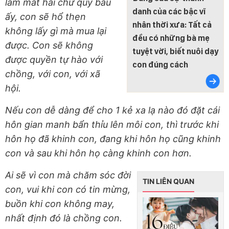
làm mất hai chữ quý báu
danh của các bậc vĩ
ấy, con sẽ hổ thẹn
nhân thời xưa: Tất cả
không lấy gì mà mua lại
đều có những bà mẹ
được. Con sẽ không
tuyệt vời, biết nuôi dạy
được quyền tự hào với
con đúng cách
chồng, với con, với xã
hội.
Nếu con dễ dàng để cho 1 kẻ xa lạ nào đó đặt cái
hôn gian manh bẩn thỉu lên môi con, thì trước khi
hôn họ đã khinh con, đang khi hôn họ cũng khinh
con và sau khi hôn họ càng khinh con hơn.
Ai sẽ vì con mà chăm sóc đời
TIN LIÊN QUAN
con, vui khi con có tin mừng,
buồn khi con không may,
nhất định đó là chồng con.