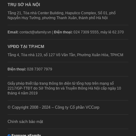
TRỤ SỞ HÀ NỘI
Tầng 21, Tòa nhà Center Building, Hapulico Complex, Số 01, phố
Nguyễn Huy Tưởng, phường Thanh Xuân, thành phố Hà Nội
Email:
contact@afamily.vn |
Điện thoại:
024 7309 5555, máy lẻ 62.370
VPĐD TẠI TP.HCM
Tầng 4, Tòa nhà 123, số 127 Võ Văn Tần, Phường Xuân Hòa, TPHCM
Điện thoại:
028 7307 7979
Giấy phép thiết lập trang thông tin điện tử tổng hợp trên mạng số
2217/GP-TTĐT do Sở Thông tin và Truyền thông Hà Nội cấp ngày 10
tháng 4 năm 2019
© Copyright 2008 - 2024 – Công ty Cổ phần VCCorp
Chính sách bảo mật
Fanpage aFamily