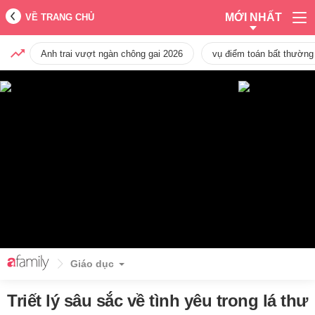
MỚI NHẤT
VỀ TRANG CHỦ
Anh trai vượt ngàn chông gai 2026
vụ điểm toán bất thường
Giáo dục
Triết lý sâu sắc về tình yêu trong lá thư