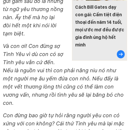
gửi gắm sau đó là những
Cách Bill Gates dạy
từ ngữ yêu thương nồng
con gái: Cấm tiệt điện
nàn. Ấy thế mà họ lại
thoại đến năm 14 tuổi,
đòi hết một khi nói lời
mọi ước mơ đều được
tạm biệt.
gia đình ủng hộ hết
mình
Và con ơi! Con đừng sợ
Tình Yêu vì dù con có sợ
Tình yêu vẫn cứ đến.
Nếu là nguồn vui thì con phải nâng niu nó như
một người mẹ âu yếm đứa con nhỏ. Nếu đấy là
một vết thương lòng thì cũng có thể làm con
vương vấn, nhưng rồi tình yêu sẽ lại băng bó cho
con.
Con đừng bao giờ tự hỏi rằng người yêu con có
xứng với con không? Cái thứ Tình yêu mà lại mặc