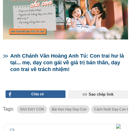
Anh Chánh Văn Hoàng Anh Tú: Con trai hư là
tại... mẹ, dạy con gái về giá trị bản thân, dạy
con trai về trách nhiệm!
Chia sẻ
Sao chép link
Tags:
SAO DẠY CON
Bài Học Hay Day Con
Cách Nuôi Dạy Con G