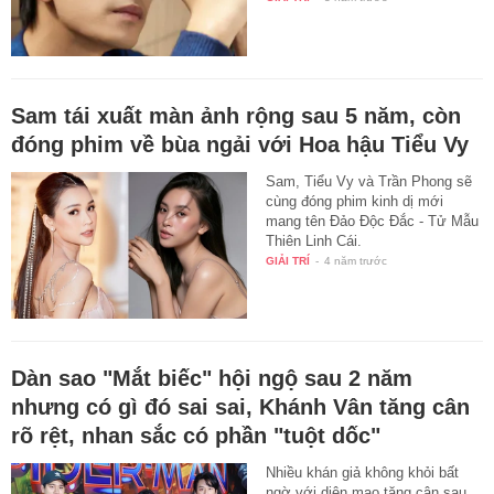
Sam tái xuất màn ảnh rộng sau 5 năm, còn
đóng phim về bùa ngải với Hoa hậu Tiểu Vy
Sam, Tiểu Vy và Trần Phong sẽ
cùng đóng phim kinh dị mới
mang tên Đảo Độc Đắc - Tử Mẫu
Thiên Linh Cái.
GIẢI TRÍ
-
4 năm trước
Dàn sao "Mắt biếc" hội ngộ sau 2 năm
nhưng có gì đó sai sai, Khánh Vân tăng cân
rõ rệt, nhan sắc có phần "tuột dốc"
Nhiều khán giả không khỏi bất
ngờ với diện mạo tăng cân sau