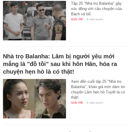
Tập 25 "Nhà trọ Balanha" gây
xúc động với câu chuyện của
Bách và bố.
GIẢI TRÍ
-
6 năm trước
Nhà trọ Balanha: Lâm bị người yêu mới
mắng là "đồ tồi" sau khi hôn Hân, hóa ra
chuyện hẹn hò là có thật!
Xem đến cuối tập 25 "Nhà trọ
Balanha", khán giả mới dám tin
chuyện Lâm hẹn hò Tuyết là có
thật!
GIẢI TRÍ
-
6 năm trước