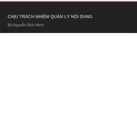
CHỊU TRÁCH NHIỆM QUẢN LÝ NỘI DUNG
Bà Nguyễn Bích Minh
TRỤ SỞ HÀ NỘI
Tầng 21, Tòa nhà Center Building, Hapulico Complex, Số 01, phố
Nguyễn Huy Tưởng, phường Thanh Xuân, thành phố Hà Nội
Email:
contact@afamily.vn |
Điện thoại:
024 7309 5555, máy lẻ 62.370
VPĐD TẠI TP.HCM
Tầng 4, Tòa nhà 123, số 127 Võ Văn Tần, Phường Xuân Hòa, TPHCM
Điện thoại:
028 7307 7979
Giấy phép thiết lập trang thông tin điện tử tổng hợp trên mạng số
2217/GP-TTĐT do Sở Thông tin và Truyền thông Hà Nội cấp ngày 10
tháng 4 năm 2019