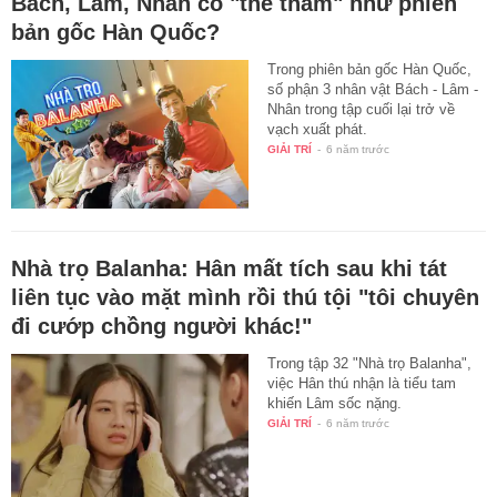
Bách, Lâm, Nhân có "thê thảm" như phiên
bản gốc Hàn Quốc?
Trong phiên bản gốc Hàn Quốc,
số phận 3 nhân vật Bách - Lâm -
Nhân trong tập cuối lại trở về
vạch xuất phát.
GIẢI TRÍ
-
6 năm trước
Nhà trọ Balanha: Hân mất tích sau khi tát
liên tục vào mặt mình rồi thú tội "tôi chuyên
đi cướp chồng người khác!"
Trong tập 32 "Nhà trọ Balanha",
việc Hân thú nhận là tiểu tam
khiến Lâm sốc nặng.
GIẢI TRÍ
-
6 năm trước