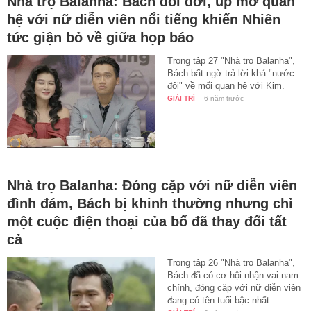
Nhà trọ Balanha: Bách đổi đời, úp mở quan
hệ với nữ diễn viên nổi tiếng khiến Nhiên
tức giận bỏ về giữa họp báo
Trong tập 27 "Nhà trọ Balanha",
Bách bất ngờ trả lời khá "nước
đôi" về mối quan hệ với Kim.
GIẢI TRÍ
-
6 năm trước
Nhà trọ Balanha: Đóng cặp với nữ diễn viên
đình đám, Bách bị khinh thường nhưng chỉ
một cuộc điện thoại của bố đã thay đổi tất
cả
Trong tập 26 "Nhà trọ Balanha",
Bách đã có cơ hội nhận vai nam
chính, đóng cặp với nữ diễn viên
đang có tên tuổi bậc nhất.