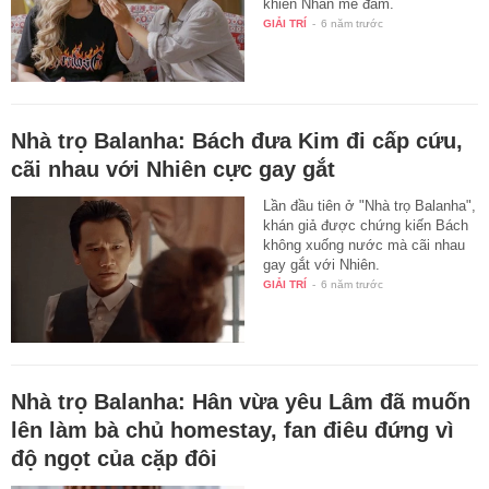
khiến Nhân mê đắm.
GIẢI TRÍ
-
6 năm trước
Nhà trọ Balanha: Bách đưa Kim đi cấp cứu,
cãi nhau với Nhiên cực gay gắt
Lần đầu tiên ở "Nhà trọ Balanha",
khán giả được chứng kiến Bách
không xuống nước mà cãi nhau
gay gắt với Nhiên.
GIẢI TRÍ
-
6 năm trước
Nhà trọ Balanha: Hân vừa yêu Lâm đã muốn
lên làm bà chủ homestay, fan điêu đứng vì
độ ngọt của cặp đôi