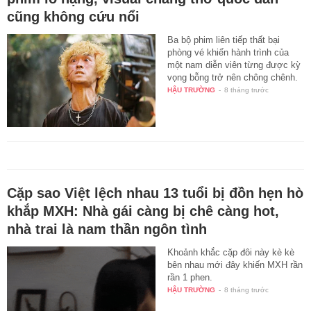
cũng không cứu nổi
Ba bộ phim liên tiếp thất bại
phòng vé khiến hành trình của
một nam diễn viên từng được kỳ
vọng bỗng trở nên chông chênh.
HẬU TRƯỜNG
-
8 tháng trước
Cặp sao Việt lệch nhau 13 tuổi bị đồn hẹn hò
khắp MXH: Nhà gái càng bị chê càng hot,
nhà trai là nam thần ngôn tình
Khoảnh khắc cặp đôi này kè kè
bên nhau mới đây khiến MXH rần
rần 1 phen.
HẬU TRƯỜNG
-
8 tháng trước