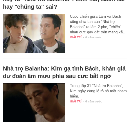
hay "chúng ta" sai?
Cuộc chiến giữa Lâm và Bách
cũng chia fan của "Nhà trọ
Balanha" ra làm 2 phe, "chiến"
nhau cực gay gắt trên mạng xã…
GIẢI TRÍ
-
6 năm trước
Nhà trọ Balanha: Kim gạ tình Bách, khán giả
dự đoán âm mưu phía sau cực bất ngờ
Trong tập 31 "Nhà trọ Balanha",
Kim ngày càng lộ rõ bộ mặt nham
hiểm.
GIẢI TRÍ
-
6 năm trước