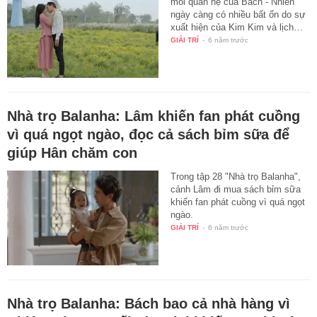
mối quan hệ của Bách - Nhiên
ngày càng có nhiều bất ổn do sự
xuất hiện của Kim Kim và lịch…
GIẢI TRÍ
-
6 năm trước
Nhà trọ Balanha: Lâm khiến fan phát cuồng
vì quá ngọt ngào, đọc cả sách bỉm sữa để
giúp Hân chăm con
Trong tập 28 "Nhà trọ Balanha",
cảnh Lâm đi mua sách bỉm sữa
khiến fan phát cuồng vì quá ngọt
ngào.
GIẢI TRÍ
-
6 năm trước
Nhà trọ Balanha: Bách bao cả nhà hàng vì