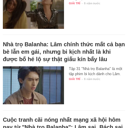
GIẢI TRÍ
-
6 năm trước
Nhà trọ Balanha: Lâm chính thức mất cả bạn
bè lẫn em gái, nhưng bi kịch nhất là khi
được bố hé lộ sự thật giấu kín bấy lâu
Tập 31 "Nhà trọ Balanha" là một
tập phim bi kịch dành cho Lâm.
GIẢI TRÍ
-
6 năm trước
Cuộc tranh cãi nóng nhất mạng xã hội hôm
nay từ "Nhà trọ Balanha": Lâm sai, Bách sai