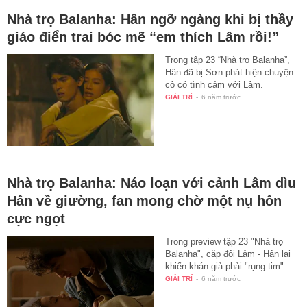
Nhà trọ Balanha: Hân ngỡ ngàng khi bị thầy
giáo điển trai bóc mẽ “em thích Lâm rồi!”
Trong tập 23 “Nhà trọ Balanha”,
Hân đã bị Sơn phát hiện chuyện
cô có tình cảm với Lâm.
GIẢI TRÍ
-
6 năm trước
Nhà trọ Balanha: Náo loạn với cảnh Lâm dìu
Hân về giường, fan mong chờ một nụ hôn
cực ngọt
Trong preview tập 23 "Nhà trọ
Balanha", cặp đôi Lâm - Hân lại
khiến khán giả phải "rụng tim".
GIẢI TRÍ
-
6 năm trước