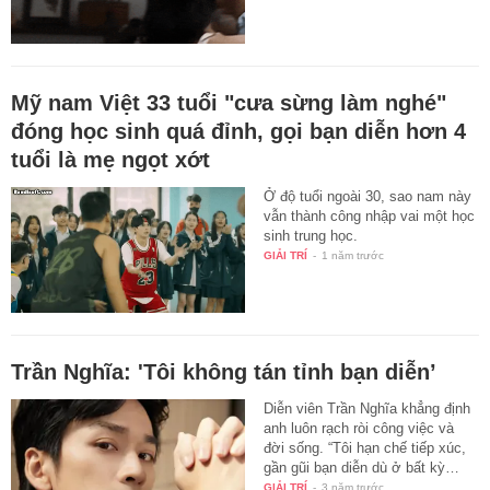
Mỹ nam Việt 33 tuổi "cưa sừng làm nghé"
đóng học sinh quá đỉnh, gọi bạn diễn hơn 4
tuổi là mẹ ngọt xớt
Ở độ tuổi ngoài 30, sao nam này
vẫn thành công nhập vai một học
sinh trung học.
GIẢI TRÍ
-
1 năm trước
Trần Nghĩa: 'Tôi không tán tỉnh bạn diễn’
Diễn viên Trần Nghĩa khẳng định
anh luôn rạch ròi công việc và
đời sống. “Tôi hạn chế tiếp xúc,
gần gũi bạn diễn dù ở bất kỳ…
GIẢI TRÍ
-
3 năm trước