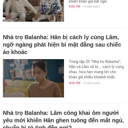
khiến khán giả bất ngờ.
GIẢI TRÍ
-
6 năm trước
Nhà trọ Balanha: Hân bị cách ly cùng Lâm,
ngỡ ngàng phát hiện bí mật đằng sau chiếc
áo khoác
Trong tập 25 "Nhà trọ Balanha",
Hân và Lâm sẽ bị... cách ly cùng
nhau, hứa hẹn mang tới cho
khán giả nhiều khoảnh khắc
ngọt…
GIẢI TRÍ
-
6 năm trước
Nhà trọ Balanha: Lâm công khai ôm người
yêu mới khiến Hân ghen tuông đến mất ngủ,
chuẩn bị tỏ tình đến nơi?