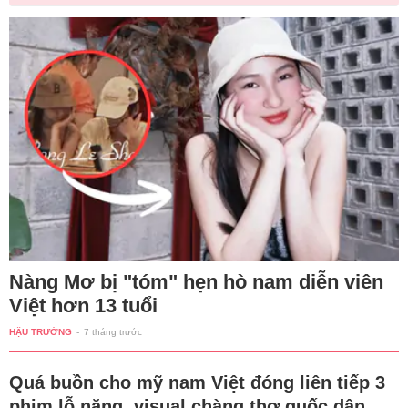
Nàng Mơ bị "tóm" hẹn hò nam diễn viên
Việt hơn 13 tuổi
HẬU TRƯỜNG
-
7 tháng trước
Quá buồn cho mỹ nam Việt đóng liên tiếp 3
phim lỗ nặng, visual chàng thơ quốc dân