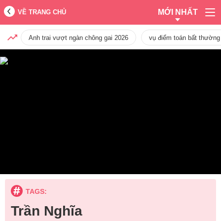
MỚI NHẤT
VỀ TRANG CHỦ
Anh trai vượt ngàn chông gai 2026
vụ điểm toán bất thường
TAGS:
Trần Nghĩa