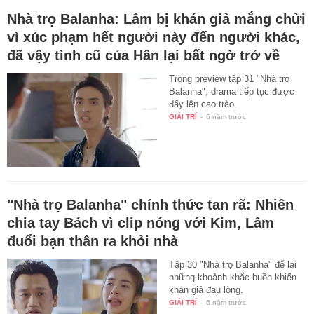
Nhà trọ Balanha: Lâm bị khán giả mắng chửi
vì xúc phạm hết người này đến người khác,
đã vậy tình cũ của Hân lại bất ngờ trở về
Trong preview tập 31 "Nhà trọ
Balanha", drama tiếp tục được
đẩy lên cao trào.
GIẢI TRÍ
-
6 năm trước
"Nhà trọ Balanha" chính thức tan rã: Nhiên
chia tay Bách vì clip nóng với Kim, Lâm
đuổi bạn thân ra khỏi nhà
Tập 30 "Nhà trọ Balanha" để lại
những khoảnh khắc buồn khiến
khán giả đau lòng.
GIẢI TRÍ
-
6 năm trước